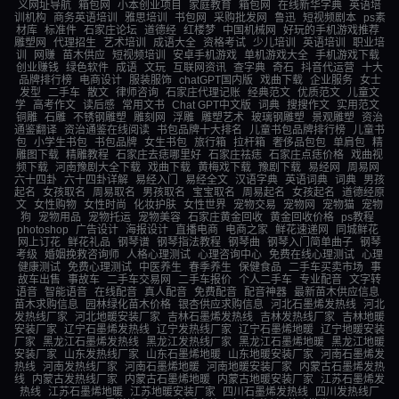
义网址导航
箱包网
小本创业项目
家庭教育
箱包网
在线新华字典
英语培
训机构
商务英语培训
雅思培训
书包网
采购批发网
鲁迅
短视频剧本
ps素
材库
标准件
石家庄论坛
道德经
红楼梦
中国机械网
好玩的手机游戏推荐
雕塑网
代理招生
艺术培训
成语大全
资格考试
少儿培训
英语培训
职业培
训
网赚
苗木供应
短视频培训
安卓手机游戏
单机游戏大全
手机游戏下载
创业赚钱
绿色软件
成语
文玩
互联网资讯
查字典
奇石
抖音代运营
十大
品牌排行榜
电商设计
服装服饰
chatGPT国内版
戏曲下载
企业服务
女士
发型
二手车
散文
律师咨询
石家庄代理记账
经典范文
优质范文
儿童文
学
高考作文
读后感
常用文书
Chat GPT中文版
词典
搜搜作文
实用范文
铜雕
石雕
不锈钢雕塑
雕刻网
浮雕
雕塑艺术
玻璃钢雕塑
景观雕塑
资治
通鉴翻译
资治通鉴在线阅读
书包品牌十大排名
儿童书包品牌排行榜
儿童书
包
小学生书包
书包品牌
女生书包
旅行箱
拉杆箱
奢侈品包包
单肩包
精
雕图下载
精雕教程
石家庄去痣哪里好
石家庄祛痣
石家庄点痣价格
戏曲视
频下载
河南豫剧大全下载
戏曲下载
黄梅戏下载
豫剧下载
易经网
周易网
六十四卦
六十四卦详解
易经入门
易经全文
汉语字典
英语词典
词典
男孩
起名
女孩取名
周易取名
男孩取名
宝宝取名
周易起名
女孩起名
道德经原
文
女性购物
女性时尚
化妆护肤
女性世界
宠物交易
宠物网
宠物猫
宠物
狗
宠物用品
宠物托运
宠物美容
石家庄黄金回收
黄金回收价格
ps教程
photoshop
广告设计
海报设计
直播电商
电商之家
鲜花速递网
同城鲜花
网上订花
鲜花礼品
钢琴谱
钢琴指法教程
钢琴曲
钢琴入门简单曲子
钢琴
考级
婚姻挽救咨询师
人格心理测试
心理咨询中心
免费在线心理测试
心理
健康测试
免费心理测试
中医养生
春季养生
保健食品
二手车买卖市场
事
故车出售
事故车
二手车交易网
二手车报价
个人二手车
专业配音
文字转
语音
智能语音
在线配音
真人配音
免费配音
配音神器
最新苗木供应信息
苗木求购信息
园林绿化苗木价格
银杏供应求购信息
河北石墨烯发热线
河北
发热线厂家
河北地暖安装厂家
吉林石墨烯发热线
吉林发热线厂家
吉林地暖
安装厂家
辽宁石墨烯发热线
辽宁发热线厂家
辽宁石墨烯地暖
辽宁地暖安装
厂家
黑龙江石墨烯发热线
黑龙江发热线厂家
黑龙江石墨烯地暖
黑龙江地暖
安装厂家
山东发热线厂家
山东石墨烯地暖
山东地暖安装厂家
河南石墨烯发
热线
河南发热线厂家
河南石墨烯地暖
河南地暖安装厂家
内蒙古石墨烯发热
线
内蒙古发热线厂家
内蒙古石墨烯地暖
内蒙古地暖安装厂家
江苏石墨烯发
热线
江苏石墨烯地暖
江苏地暖安装厂家
四川石墨烯发热线
四川发热线厂