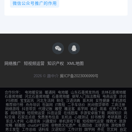
微信公众号推广的作用
网络推广
短视频运营
知识产权
XML地图
2026 © 趣中介
冀ICP备2023006999号
合作伙伴：
电地暖安装
暖通网
电地暖
山东石墨烯发热线
吉林石墨烯地暖
石墨烯地暖
河北石墨烯地暖
石墨烯地暖
钢琴入门指法教程
电商运营
诗词
PS修图
宝宝起名
河北生活网
鲜花
汉语词典
苗木网
女性健康
手机游戏
推荐排行榜
舟舟培训
包装网
IT教程
二手车估价
民间借贷律师
工商注册
网络游戏
抖音带货
代理记账
雕塑
雕龙客
易学网
易经
周易
优秀个人博
客
网络营销
短视频运营
抖音运营
在线题库
手游安卓版下载
网络知识
商
标交易
石家庄点痣
免费发布信息
玄机派
心理测试
好书推荐
考研真题
石
家庄人才网
心理咨询
兴趣爱好
单机游戏下载
短视频代运营
搜救犬
旅游
攻略
精雕图
chatGPT官网
非物质文化遗产
名酒回收
法律咨询
游戏推荐
男士发型
工作总结
语料库
汉语知识
工作计划
国学网
养花
范文网
自定