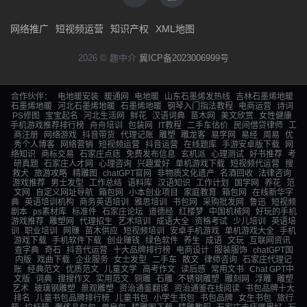
网络推广
短视频运营
知识产权
XML地图
2026 © 趣中介
冀ICP备2023006999号
合作伙伴：
电地暖安装
暖通网
电地暖
山东石墨烯发热线
吉林石墨烯地暖
石墨烯地暖
河北石墨烯地暖
石墨烯地暖
钢琴入门指法教程
电商运营
诗词
PS修图
宝宝起名
河北生活网
鲜花
汉语词典
苗木网
美文欣赏
女性健康
手机游戏推荐排行榜
舟舟培训
包装网
IT教程
二手车估价
民间借贷律师
工
商注册
网络游戏
抖音带货
代理记账
雕塑
雕龙客
易学网
易经
周易
优
秀个人博客
网络营销
短视频运营
抖音运营
在线题库
手游安卓版下载
网
络知识
商标交易
石家庄点痣
免费发布信息
玄机派
心理测试
好书推荐
考
研真题
石家庄人才网
心理咨询
兴趣爱好
单机游戏下载
短视频代运营
搜
救犬
旅游攻略
精雕图
chatGPT官网
非物质文化遗产
名酒回收
法律咨询
游戏推荐
男士发型
工作总结
语料库
汉语知识
工作计划
国学网
养花
范
文网
自定义网址导航
箱包网
小本创业项目
家庭教育
箱包网
在线新华字
典
英语培训机构
商务英语培训
雅思培训
书包网
采购批发网
鲁迅
短视频
剧本
ps素材库
标准件
石家庄论坛
道德经
红楼梦
中国机械网
好玩的手机
游戏推荐
雕塑网
代理招生
艺术培训
成语大全
资格考试
少儿培训
英语培
训
职业培训
网赚
苗木供应
短视频培训
安卓手机游戏
单机游戏大全
手机
游戏下载
手机软件下载
创业赚钱
绿色软件
养生
成语
文玩
互联网资讯
查字典
奇石
抖音代运营
十大品牌排行榜
电商设计
服装服饰
chatGPT国
内版
戏曲下载
企业服务
女士发型
二手车
散文
律师咨询
石家庄代理记
账
经典范文
优质范文
儿童文学
高考作文
读后感
常用文书
Chat GPT中
文版
词典
搜搜作文
实用范文
铜雕
石雕
不锈钢雕塑
雕刻网
浮雕
雕塑
艺术
玻璃钢雕塑
景观雕塑
资治通鉴翻译
资治通鉴在线阅读
书包品牌十大
排名
儿童书包品牌排行榜
儿童书包
小学生书包
书包品牌
女生书包
旅行