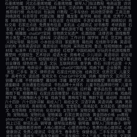
石墨烯地暖
河北石墨烯地暖
石墨烯地暖
钢琴入门指法教程
电商运营
诗词
PS修图
宝宝起名
河北生活网
鲜花
汉语词典
苗木网
女性健康
手机游戏
推荐排行榜
舟舟培训
包装网
IT教程
二手车估价
民间借贷律师
工商注册
网络游戏
抖音带货
代理记账
雕塑
雕龙客
易学网
易经
周易
优秀个人博
客
网络营销
短视频运营
抖音运营
在线题库
手游安卓版下载
网络知识
商
标交易
石家庄点痣
免费发布信息
玄机派
心理测试
好书推荐
考研真题
石
家庄人才网
心理咨询
兴趣爱好
单机游戏下载
短视频代运营
搜救犬
旅游
攻略
精雕图
chatGPT官网
非物质文化遗产
名酒回收
法律咨询
游戏推荐
男士发型
工作总结
语料库
汉语知识
工作计划
国学网
养花
范文网
自定
义网址导航
箱包网
小本创业项目
家庭教育
箱包网
在线新华字典
英语培
训机构
商务英语培训
雅思培训
书包网
采购批发网
鲁迅
短视频剧本
ps素
材库
标准件
石家庄论坛
道德经
红楼梦
中国机械网
好玩的手机游戏推荐
雕塑网
代理招生
艺术培训
成语大全
资格考试
少儿培训
英语培训
职业培
训
网赚
苗木供应
短视频培训
安卓手机游戏
单机游戏大全
手机游戏下载
创业赚钱
绿色软件
成语
文玩
互联网资讯
查字典
奇石
抖音代运营
十大
品牌排行榜
电商设计
服装服饰
chatGPT国内版
戏曲下载
企业服务
女士
发型
二手车
散文
律师咨询
石家庄代理记账
经典范文
优质范文
儿童文
学
高考作文
读后感
常用文书
Chat GPT中文版
词典
搜搜作文
实用范文
铜雕
石雕
不锈钢雕塑
雕刻网
浮雕
雕塑艺术
玻璃钢雕塑
景观雕塑
资治
通鉴翻译
资治通鉴在线阅读
书包品牌十大排名
儿童书包品牌排行榜
儿童书
包
小学生书包
书包品牌
女生书包
旅行箱
拉杆箱
奢侈品包包
单肩包
精
雕图下载
精雕教程
石家庄去痣哪里好
石家庄祛痣
石家庄点痣价格
戏曲视
频下载
河南豫剧大全下载
戏曲下载
黄梅戏下载
豫剧下载
易经网
周易网
六十四卦
六十四卦详解
易经入门
易经全文
汉语字典
英语词典
词典
男孩
起名
女孩取名
周易取名
男孩取名
宝宝取名
周易起名
女孩起名
道德经原
文
女性购物
女性时尚
化妆护肤
女性世界
宠物交易
宠物网
宠物猫
宠物
狗
宠物用品
宠物托运
宠物美容
石家庄黄金回收
黄金回收价格
ps教程
photoshop
广告设计
海报设计
直播电商
电商之家
鲜花速递网
同城鲜花
网上订花
鲜花礼品
钢琴谱
钢琴指法教程
钢琴曲
钢琴入门简单曲子
钢琴
考级
婚姻挽救咨询师
人格心理测试
心理咨询中心
免费在线心理测试
心理
健康测试
免费心理测试
中医养生
春季养生
保健食品
二手车买卖市场
事
故车出售
事故车
二手车交易网
二手车报价
个人二手车
专业配音
文字转