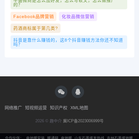
牛逼微商是怎么加好友，怎么写软文，怎么做推广
的？
Facebook品牌营销
化妆品微信营销
药酒商标属于第几类?
抖音是靠什么赚钱的，这8个抖音赚钱方法你还不知道
吗？
网络推广
短视频运营
知识产权
XML地图
2026 © 趣中介
冀ICP备2023006999号
合作伙伴：
电地暖安装
暖通网
电地暖
山东石墨烯发热线
吉林石墨烯地暖