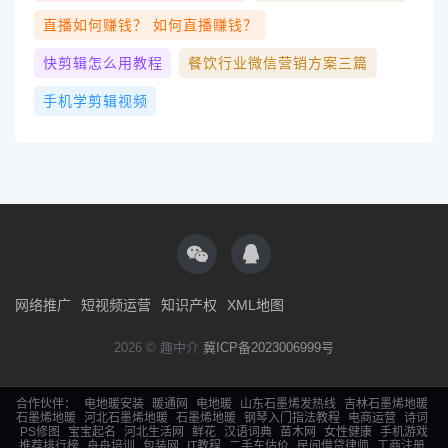
直播如何赚钱？ 如何直播赚钱？
快剪辑怎么用教程
餐饮行业微信营销方案三篇
手机学剪辑视频
网络推广
短视频运营
知识产权
XML地图
2026 © 趣中介
冀ICP备2023006999号
合作伙伴：
电地暖安装
暖通网
电地暖
山东石墨烯发热线
吉林石墨烯地暖
石墨烯地暖
河北石墨烯地暖
石墨烯地暖
钢琴入门指法教程
电商运营
诗词
PS修图
宝宝起名
河北生活网
鲜花
汉语词典
苗木网
女性健康
手机游戏
推荐排行榜
舟舟培训
包装网
IT教程
二手车估价
民间借贷律师
工商注册