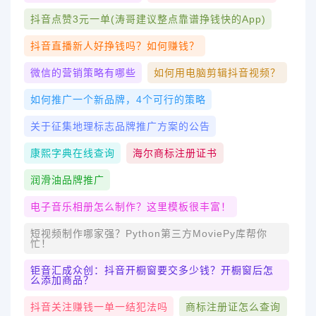
抖音点赞3元一单(涛哥建议整点靠谱挣钱快的app)
抖音直播新人好挣钱吗？如何赚钱？
微信的营销策略有哪些
如何用电脑剪辑抖音视频？
如何推广一个新品牌，4个可行的策略
关于征集地理标志品牌推广方案的公告
康熙字典在线查询
海尔商标注册证书
润滑油品牌推广
电子音乐相册怎么制作？这里模板很丰富！
短视频制作哪家强？Python第三方MoviePy库帮你
忙！
钜音汇成众创：抖音开橱窗要交多少钱？开橱窗后怎
么添加商品？
抖音关注赚钱一单一结犯法吗
商标注册证怎么查询