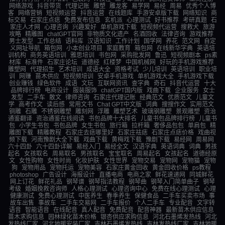
网络游戏
抖音带货
代理记账
雕塑
雕龙客
易学网
易经
周易
优秀个人博
客
网络营销
短视频运营
抖音运营
在线题库
手游安卓版下载
网络知识
商
标交易
石家庄点痣
免费发布信息
玄机派
心理测试
好书推荐
考研真题
石
家庄人才网
心理咨询
兴趣爱好
单机游戏下载
短视频代运营
搜救犬
旅游
攻略
精雕图
chatGPT官网
非物质文化遗产
名酒回收
法律咨询
游戏推荐
男士发型
工作总结
语料库
汉语知识
工作计划
国学网
养花
范文网
自定
义网址导航
箱包网
小本创业项目
家庭教育
箱包网
在线新华字典
英语培
训机构
商务英语培训
雅思培训
书包网
采购批发网
鲁迅
短视频剧本
ps素
材库
标准件
石家庄论坛
道德经
红楼梦
中国机械网
好玩的手机游戏推荐
雕塑网
代理招生
艺术培训
成语大全
资格考试
少儿培训
英语培训
职业培
训
网赚
苗木供应
短视频培训
安卓手机游戏
单机游戏大全
手机游戏下载
创业赚钱
绿色软件
成语
文玩
互联网资讯
查字典
奇石
抖音代运营
十大
品牌排行榜
电商设计
服装服饰
chatGPT国内版
戏曲下载
企业服务
女士
发型
二手车
散文
律师咨询
石家庄代理记账
经典范文
优质范文
儿童文
学
高考作文
读后感
常用文书
Chat GPT中文版
词典
搜搜作文
实用范文
铜雕
石雕
不锈钢雕塑
雕刻网
浮雕
雕塑艺术
玻璃钢雕塑
景观雕塑
资治
通鉴翻译
资治通鉴在线阅读
书包品牌十大排名
儿童书包品牌排行榜
儿童书
包
小学生书包
书包品牌
女生书包
旅行箱
拉杆箱
奢侈品包包
单肩包
精
雕图下载
精雕教程
石家庄去痣哪里好
石家庄祛痣
石家庄点痣价格
戏曲视
频下载
河南豫剧大全下载
戏曲下载
黄梅戏下载
豫剧下载
易经网
周易网
六十四卦
六十四卦详解
易经入门
易经全文
汉语字典
英语词典
词典
男孩
起名
女孩取名
周易取名
男孩取名
宝宝取名
周易起名
女孩起名
道德经原
文
女性购物
女性时尚
化妆护肤
女性世界
宠物交易
宠物网
宠物猫
宠物
狗
宠物用品
宠物托运
宠物美容
石家庄黄金回收
黄金回收价格
ps教程
photoshop
广告设计
海报设计
直播电商
电商之家
鲜花速递网
同城鲜花
网上订花
鲜花礼品
钢琴谱
钢琴指法教程
钢琴曲
钢琴入门简单曲子
钢琴
考级
婚姻挽救咨询师
人格心理测试
心理咨询中心
免费在线心理测试
心理
健康测试
免费心理测试
中医养生
春季养生
保健食品
二手车买卖市场
事
故车出售
事故车
二手车交易网
二手车报价
个人二手车
专业配音
文字转
语音
智能语音
在线配音
真人配音
免费配音
配音神器
最新苗木供应信息
苗木求购信息
园林绿化苗木价格
银杏供应求购信息
河北石墨烯发热线
河北
发热线厂家
河北地暖安装厂家
吉林石墨烯发热线
吉林发热线厂家
吉林地暖