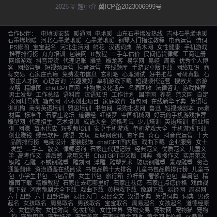
2026 © 趣中介
冀ICP备2023006999号
合作伙伴：
电地暖安装
暖通网
电地暖
山东石墨烯发热线
吉林石墨烯地暖
石墨烯地暖
河北石墨烯地暖
石墨烯地暖
钢琴入门指法教程
电商运营
诗词
PS修图
宝宝起名
河北生活网
鲜花
汉语词典
苗木网
女性健康
手机游戏
推荐排行榜
舟舟培训
包装网
IT教程
二手车估价
民间借贷律师
工商注册
网络游戏
抖音带货
代理记账
雕塑
雕龙客
易学网
易经
周易
优秀个人博
客
网络营销
短视频运营
抖音运营
在线题库
手游安卓版下载
网络知识
商
标交易
石家庄点痣
免费发布信息
玄机派
心理测试
好书推荐
考研真题
石
家庄人才网
心理咨询
兴趣爱好
单机游戏下载
短视频代运营
搜救犬
旅游
攻略
精雕图
chatGPT官网
非物质文化遗产
名酒回收
法律咨询
游戏推荐
男士发型
工作总结
语料库
汉语知识
工作计划
国学网
养花
范文网
自定
义网址导航
箱包网
小本创业项目
家庭教育
箱包网
在线新华字典
英语培
训机构
商务英语培训
雅思培训
书包网
采购批发网
鲁迅
短视频剧本
ps素
材库
标准件
石家庄论坛
道德经
红楼梦
中国机械网
好玩的手机游戏推荐
雕塑网
代理招生
艺术培训
成语大全
资格考试
少儿培训
英语培训
职业培
训
网赚
苗木供应
短视频培训
安卓手机游戏
单机游戏大全
手机游戏下载
创业赚钱
绿色软件
成语
文玩
互联网资讯
查字典
奇石
抖音代运营
十大
品牌排行榜
电商设计
服装服饰
chatGPT国内版
戏曲下载
企业服务
女士
发型
二手车
散文
律师咨询
石家庄代理记账
经典范文
优质范文
儿童文
学
高考作文
读后感
常用文书
Chat GPT中文版
词典
搜搜作文
实用范文
铜雕
石雕
不锈钢雕塑
雕刻网
浮雕
雕塑艺术
玻璃钢雕塑
景观雕塑
资治
通鉴翻译
资治通鉴在线阅读
书包品牌十大排名
儿童书包品牌排行榜
儿童书
包
小学生书包
书包品牌
女生书包
旅行箱
拉杆箱
奢侈品包包
单肩包
精
雕图下载
精雕教程
石家庄去痣哪里好
石家庄祛痣
石家庄点痣价格
戏曲视
频下载
河南豫剧大全下载
戏曲下载
黄梅戏下载
豫剧下载
易经网
周易网
六十四卦
六十四卦详解
易经入门
易经全文
汉语字典
英语词典
词典
男孩
起名
女孩取名
周易取名
男孩取名
宝宝取名
周易起名
女孩起名
道德经原
文
女性购物
女性时尚
化妆护肤
女性世界
宠物交易
宠物网
宠物猫
宠物
狗
宠物用品
宠物托运
宠物美容
石家庄黄金回收
黄金回收价格
ps教程