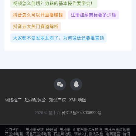
视频怎么剪切？剪辑的基本操作要学会！
抖音怎么可以开直播赚钱
注册加纳商标要多少钱
抖音五大热门赛道解析
大家都不爱发朋友圈了，为何微信还要推置顶
网络推广
短视频运营
知识产权
XML地图
2026 © 趣中介
冀ICP备2023006999号
合作伙伴：
电地暖安装
暖通网
电地暖
山东石墨烯发热线
吉林石墨烯地暖
石墨烯地暖
河北石墨烯地暖
石墨烯地暖
钢琴入门指法教程
电商运营
诗词