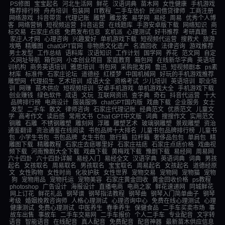
PS修图
宝宝起名
河北生活网
鲜花
汉语词典
苗木网
女性健康
手机游戏
推荐排行榜
舟舟培训
包装网
IT教程
二手车估价
民间借贷律师
工商注册
网络游戏
抖音带货
代理记账
雕塑
雕龙客
易学网
易经
周易
优秀个人博
客
网络营销
短视频运营
抖音运营
在线题库
手游安卓版下载
网络知识
商
标交易
石家庄点痣
免费发布信息
玄机派
心理测试
好书推荐
考研真题
石
家庄人才网
心理咨询
兴趣爱好
单机游戏下载
短视频代运营
搜救犬
旅游
攻略
精雕图
chatGPT官网
非物质文化遗产
名酒回收
法律咨询
游戏推荐
男士发型
工作总结
语料库
汉语知识
工作计划
国学网
养花
范文网
自定
义网址导航
箱包网
小本创业项目
家庭教育
箱包网
在线新华字典
英语培
训机构
商务英语培训
雅思培训
书包网
采购批发网
鲁迅
短视频剧本
ps素
材库
标准件
石家庄论坛
道德经
红楼梦
中国机械网
好玩的手机游戏推荐
雕塑网
代理招生
艺术培训
成语大全
资格考试
少儿培训
英语培训
职业培
训
网赚
苗木供应
短视频培训
安卓手机游戏
单机游戏大全
手机游戏下载
创业赚钱
绿色软件
成语
文玩
互联网资讯
查字典
奇石
抖音代运营
十大
品牌排行榜
电商设计
服装服饰
chatGPT国内版
戏曲下载
企业服务
女士
发型
二手车
散文
律师咨询
石家庄代理记账
经典范文
优质范文
儿童文
学
高考作文
读后感
常用文书
Chat GPT中文版
词典
搜搜作文
实用范文
铜雕
石雕
不锈钢雕塑
雕刻网
浮雕
雕塑艺术
玻璃钢雕塑
景观雕塑
资治
通鉴翻译
资治通鉴在线阅读
书包品牌十大排名
儿童书包品牌排行榜
儿童书
包
小学生书包
书包品牌
女生书包
旅行箱
拉杆箱
奢侈品包包
单肩包
精
雕图下载
精雕教程
石家庄去痣哪里好
石家庄祛痣
石家庄点痣价格
戏曲视
频下载
河南豫剧大全下载
戏曲下载
黄梅戏下载
豫剧下载
易经网
周易网
六十四卦
六十四卦详解
易经入门
易经全文
汉语字典
英语词典
词典
男孩
起名
女孩取名
周易取名
男孩取名
宝宝取名
周易起名
女孩起名
道德经原
文
女性购物
女性时尚
化妆护肤
女性世界
宠物交易
宠物网
宠物猫
宠物
狗
宠物用品
宠物托运
宠物美容
石家庄黄金回收
黄金回收价格
ps教程
photoshop
广告设计
海报设计
直播电商
电商之家
鲜花速递网
同城鲜花
网上订花
鲜花礼品
钢琴谱
钢琴指法教程
钢琴曲
钢琴入门简单曲子
钢琴
考级
婚姻挽救咨询师
人格心理测试
心理咨询中心
免费在线心理测试
心理
健康测试
免费心理测试
中医养生
春季养生
保健食品
二手车买卖市场
事
故车出售
事故车
二手车交易网
二手车报价
个人二手车
专业配音
文字转
语音
智能语音
在线配音
真人配音
免费配音
配音神器
最新苗木供应信息