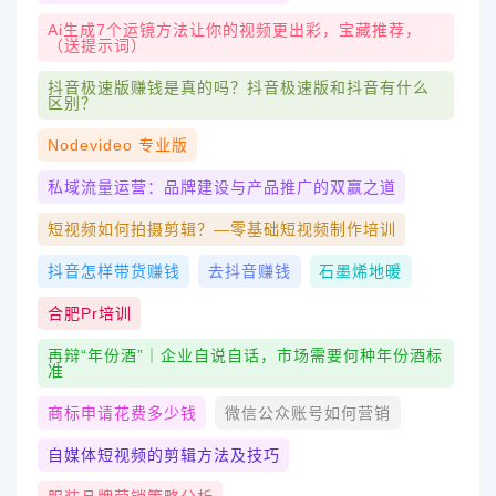
Ai生成7个运镜方法让你的视频更出彩，宝藏推荐，
（送提示词）
抖音极速版赚钱是真的吗？抖音极速版和抖音有什么
区别？
Nodevideo 专业版
私域流量运营：品牌建设与产品推广的双赢之道
短视频如何拍摄剪辑？—零基础短视频制作培训
抖音怎样带货赚钱
去抖音赚钱
石墨烯地暖
合肥pr培训
再辩“年份酒”｜企业自说自话，市场需要何种年份酒标
准
商标申请花费多少钱
微信公众账号如何营销
自媒体短视频的剪辑方法及技巧