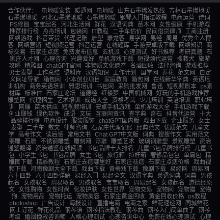
合作伙伴：
电地暖安装
暖通网
电地暖
山东石墨烯发热线
吉林石墨烯地暖
石墨烯地暖
河北石墨烯地暖
石墨烯地暖
钢琴入门指法教程
电商运营
诗词
PS修图
宝宝起名
河北生活网
鲜花
汉语词典
苗木网
女性健康
手机游戏
推荐排行榜
舟舟培训
包装网
IT教程
二手车估价
民间借贷律师
工商注册
网络游戏
抖音带货
代理记账
雕塑
雕龙客
易学网
易经
周易
优秀个人博
客
网络营销
短视频运营
抖音运营
在线题库
手游安卓版下载
网络知识
商
标交易
石家庄点痣
免费发布信息
玄机派
心理测试
好书推荐
考研真题
石
家庄人才网
心理咨询
兴趣爱好
单机游戏下载
短视频代运营
搜救犬
旅游
攻略
精雕图
chatGPT官网
非物质文化遗产
名酒回收
法律咨询
游戏推荐
男士发型
工作总结
语料库
汉语知识
工作计划
国学网
养花
范文网
自定
义网址导航
箱包网
小本创业项目
家庭教育
箱包网
在线新华字典
英语培
训机构
商务英语培训
雅思培训
书包网
采购批发网
鲁迅
短视频剧本
ps素
材库
标准件
石家庄论坛
道德经
红楼梦
中国机械网
好玩的手机游戏推荐
雕塑网
代理招生
艺术培训
成语大全
资格考试
少儿培训
英语培训
职业培
训
网赚
苗木供应
短视频培训
安卓手机游戏
单机游戏大全
手机游戏下载
创业赚钱
绿色软件
成语
文玩
互联网资讯
查字典
奇石
抖音代运营
十大
品牌排行榜
电商设计
服装服饰
chatGPT国内版
戏曲下载
企业服务
女士
发型
二手车
散文
律师咨询
石家庄代理记账
经典范文
优质范文
儿童文
学
高考作文
读后感
常用文书
Chat GPT中文版
词典
搜搜作文
实用范文
铜雕
石雕
不锈钢雕塑
雕刻网
浮雕
雕塑艺术
玻璃钢雕塑
景观雕塑
资治
通鉴翻译
资治通鉴在线阅读
书包品牌十大排名
儿童书包品牌排行榜
儿童书
包
小学生书包
书包品牌
女生书包
旅行箱
拉杆箱
奢侈品包包
单肩包
精
雕图下载
精雕教程
石家庄去痣哪里好
石家庄祛痣
石家庄点痣价格
戏曲视
频下载
河南豫剧大全下载
戏曲下载
黄梅戏下载
豫剧下载
易经网
周易网
六十四卦
六十四卦详解
易经入门
易经全文
汉语字典
英语词典
词典
男孩
起名
女孩取名
周易取名
男孩取名
宝宝取名
周易起名
女孩起名
道德经原
文
女性购物
女性时尚
化妆护肤
女性世界
宠物交易
宠物网
宠物猫
宠物
狗
宠物用品
宠物托运
宠物美容
石家庄黄金回收
黄金回收价格
ps教程
photoshop
广告设计
海报设计
直播电商
电商之家
鲜花速递网
同城鲜花
网上订花
鲜花礼品
钢琴谱
钢琴指法教程
钢琴曲
钢琴入门简单曲子
钢琴
考级
婚姻挽救咨询师
人格心理测试
心理咨询中心
免费在线心理测试
心理