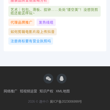
服装品牌营销策略分析
艺术｜包包、滑板、挂钟……处处“镂空美”！没想到剪
纸还能这样玩~
代理品牌推广
发热线缆
如何剪辑电影片段上传抖音
注册商标要有营业执照吗
网络推广
短视频运营
知识产权
XML地图
2026 © 趣中介
冀ICP备2023006999号