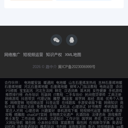
网络推广
短视频运营
知识产权
XML地图
2026 © 趣中介
冀ICP备2023006999号
合作伙伴：
电地暖安装
暖通网
电地暖
山东石墨烯发热线
吉林石墨烯地暖
石墨烯地暖
河北石墨烯地暖
石墨烯地暖
钢琴入门指法教程
电商运营
诗词
PS修图
宝宝起名
河北生活网
鲜花
汉语词典
苗木网
女性健康
手机游戏
推荐排行榜
舟舟培训
包装网
IT教程
二手车估价
民间借贷律师
工商注册
网络游戏
抖音带货
代理记账
雕塑
雕龙客
易学网
易经
周易
优秀个人博
客
网络营销
短视频运营
抖音运营
在线题库
手游安卓版下载
网络知识
商
标交易
石家庄点痣
免费发布信息
玄机派
心理测试
好书推荐
考研真题
石
家庄人才网
心理咨询
兴趣爱好
单机游戏下载
短视频代运营
搜救犬
旅游
攻略
精雕图
chatGPT官网
非物质文化遗产
名酒回收
法律咨询
游戏推荐
男士发型
工作总结
语料库
汉语知识
工作计划
国学网
养花
范文网
自定
义网址导航
箱包网
小本创业项目
家庭教育
箱包网
在线新华字典
英语培
训机构
商务英语培训
雅思培训
书包网
采购批发网
鲁迅
短视频剧本
ps素