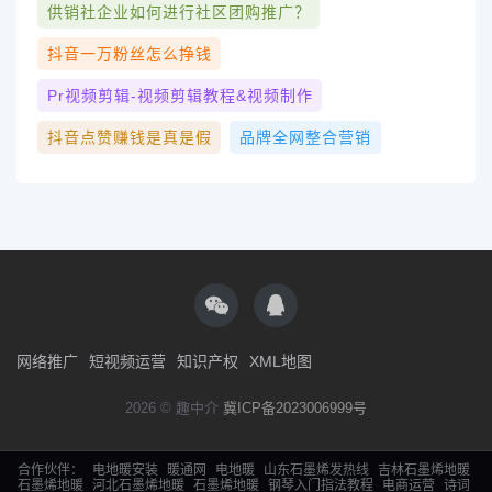
供销社企业如何进行社区团购推广？
抖音一万粉丝怎么挣钱
Pr视频剪辑-视频剪辑教程&视频制‪作‬
抖音点赞赚钱是真是假
品牌全网整合营销
网络推广
短视频运营
知识产权
XML地图
2026 © 趣中介
冀ICP备2023006999号
合作伙伴：
电地暖安装
暖通网
电地暖
山东石墨烯发热线
吉林石墨烯地暖
石墨烯地暖
河北石墨烯地暖
石墨烯地暖
钢琴入门指法教程
电商运营
诗词