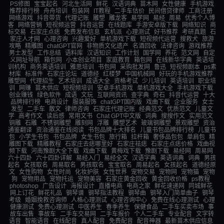
PS修图
宝宝起名
河北生活网
鲜花
汉语词典
苗木网
女性健康
手机游戏
推荐排行榜
舟舟培训
包装网
IT教程
二手车估价
民间借贷律师
工商注册
网络游戏
抖音带货
代理记账
雕塑
雕龙客
易学网
易经
周易
优秀个人博
客
网络营销
短视频运营
抖音运营
在线题库
手游安卓版下载
网络知识
商
标交易
石家庄点痣
免费发布信息
玄机派
心理测试
好书推荐
考研真题
石
家庄人才网
心理咨询
兴趣爱好
单机游戏下载
短视频代运营
搜救犬
旅游
攻略
精雕图
chatGPT官网
非物质文化遗产
名酒回收
法律咨询
游戏推荐
男士发型
工作总结
语料库
汉语知识
工作计划
国学网
养花
范文网
自定
义网址导航
箱包网
小本创业项目
家庭教育
箱包网
在线新华字典
英语培
训机构
商务英语培训
雅思培训
书包网
采购批发网
鲁迅
短视频剧本
ps素
材库
标准件
石家庄论坛
道德经
红楼梦
中国机械网
好玩的手机游戏推荐
雕塑网
代理招生
艺术培训
成语大全
资格考试
少儿培训
英语培训
职业培
训
网赚
苗木供应
短视频培训
安卓手机游戏
单机游戏大全
手机游戏下载
创业赚钱
绿色软件
成语
文玩
互联网资讯
查字典
奇石
抖音代运营
十大
品牌排行榜
电商设计
服装服饰
chatGPT国内版
戏曲下载
企业服务
女士
发型
二手车
散文
律师咨询
石家庄代理记账
经典范文
优质范文
儿童文
学
高考作文
读后感
常用文书
Chat GPT中文版
词典
搜搜作文
实用范文
铜雕
石雕
不锈钢雕塑
雕刻网
浮雕
雕塑艺术
玻璃钢雕塑
景观雕塑
资治
通鉴翻译
资治通鉴在线阅读
书包品牌十大排名
儿童书包品牌排行榜
儿童书
包
小学生书包
书包品牌
女生书包
旅行箱
拉杆箱
奢侈品包包
单肩包
精
雕图下载
精雕教程
石家庄去痣哪里好
石家庄祛痣
石家庄点痣价格
戏曲视
频下载
河南豫剧大全下载
戏曲下载
黄梅戏下载
豫剧下载
易经网
周易网
六十四卦
六十四卦详解
易经入门
易经全文
汉语字典
英语词典
词典
男孩
起名
女孩取名
周易取名
男孩取名
宝宝取名
周易起名
女孩起名
道德经原
文
女性购物
女性时尚
化妆护肤
女性世界
宠物交易
宠物网
宠物猫
宠物
狗
宠物用品
宠物托运
宠物美容
石家庄黄金回收
黄金回收价格
ps教程
photoshop
广告设计
海报设计
直播电商
电商之家
鲜花速递网
同城鲜花
网上订花
鲜花礼品
钢琴谱
钢琴指法教程
钢琴曲
钢琴入门简单曲子
钢琴
考级
婚姻挽救咨询师
人格心理测试
心理咨询中心
免费在线心理测试
心理
健康测试
免费心理测试
中医养生
春季养生
保健食品
二手车买卖市场
事
故车出售
事故车
二手车交易网
二手车报价
个人二手车
专业配音
文字转
语音
智能语音
在线配音
真人配音
免费配音
配音神器
最新苗木供应信息