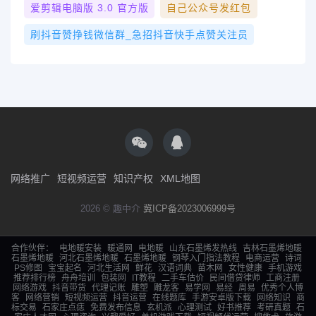
爱剪辑电脑版 3.0 官方版
自己公众号发红包
刷抖音赞挣钱微信群_急招抖音快手点赞关注员
网络推广
短视频运营
知识产权
XML地图
2026 © 趣中介
冀ICP备2023006999号
合作伙伴：
电地暖安装
暖通网
电地暖
山东石墨烯发热线
吉林石墨烯地暖
石墨烯地暖
河北石墨烯地暖
石墨烯地暖
钢琴入门指法教程
电商运营
诗词
PS修图
宝宝起名
河北生活网
鲜花
汉语词典
苗木网
女性健康
手机游戏
推荐排行榜
舟舟培训
包装网
IT教程
二手车估价
民间借贷律师
工商注册
网络游戏
抖音带货
代理记账
雕塑
雕龙客
易学网
易经
周易
优秀个人博
客
网络营销
短视频运营
抖音运营
在线题库
手游安卓版下载
网络知识
商
标交易
石家庄点痣
免费发布信息
玄机派
心理测试
好书推荐
考研真题
石