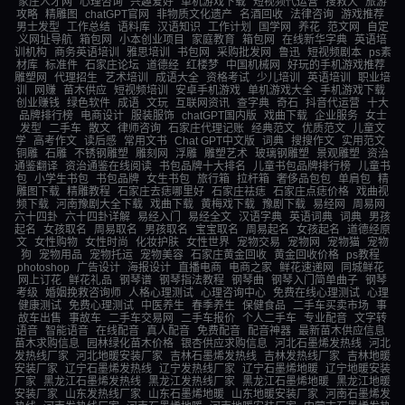
家庄人才网
心理咨询
兴趣爱好
单机游戏下载
短视频代运营
搜救犬
旅游
攻略
精雕图
chatGPT官网
非物质文化遗产
名酒回收
法律咨询
游戏推荐
男士发型
工作总结
语料库
汉语知识
工作计划
国学网
养花
范文网
自定
义网址导航
箱包网
小本创业项目
家庭教育
箱包网
在线新华字典
英语培
训机构
商务英语培训
雅思培训
书包网
采购批发网
鲁迅
短视频剧本
ps素
材库
标准件
石家庄论坛
道德经
红楼梦
中国机械网
好玩的手机游戏推荐
雕塑网
代理招生
艺术培训
成语大全
资格考试
少儿培训
英语培训
职业培
训
网赚
苗木供应
短视频培训
安卓手机游戏
单机游戏大全
手机游戏下载
创业赚钱
绿色软件
成语
文玩
互联网资讯
查字典
奇石
抖音代运营
十大
品牌排行榜
电商设计
服装服饰
chatGPT国内版
戏曲下载
企业服务
女士
发型
二手车
散文
律师咨询
石家庄代理记账
经典范文
优质范文
儿童文
学
高考作文
读后感
常用文书
Chat GPT中文版
词典
搜搜作文
实用范文
铜雕
石雕
不锈钢雕塑
雕刻网
浮雕
雕塑艺术
玻璃钢雕塑
景观雕塑
资治
通鉴翻译
资治通鉴在线阅读
书包品牌十大排名
儿童书包品牌排行榜
儿童书
包
小学生书包
书包品牌
女生书包
旅行箱
拉杆箱
奢侈品包包
单肩包
精
雕图下载
精雕教程
石家庄去痣哪里好
石家庄祛痣
石家庄点痣价格
戏曲视
频下载
河南豫剧大全下载
戏曲下载
黄梅戏下载
豫剧下载
易经网
周易网
六十四卦
六十四卦详解
易经入门
易经全文
汉语字典
英语词典
词典
男孩
起名
女孩取名
周易取名
男孩取名
宝宝取名
周易起名
女孩起名
道德经原
文
女性购物
女性时尚
化妆护肤
女性世界
宠物交易
宠物网
宠物猫
宠物
狗
宠物用品
宠物托运
宠物美容
石家庄黄金回收
黄金回收价格
ps教程
photoshop
广告设计
海报设计
直播电商
电商之家
鲜花速递网
同城鲜花
网上订花
鲜花礼品
钢琴谱
钢琴指法教程
钢琴曲
钢琴入门简单曲子
钢琴
考级
婚姻挽救咨询师
人格心理测试
心理咨询中心
免费在线心理测试
心理
健康测试
免费心理测试
中医养生
春季养生
保健食品
二手车买卖市场
事
故车出售
事故车
二手车交易网
二手车报价
个人二手车
专业配音
文字转
语音
智能语音
在线配音
真人配音
免费配音
配音神器
最新苗木供应信息
苗木求购信息
园林绿化苗木价格
银杏供应求购信息
河北石墨烯发热线
河北
发热线厂家
河北地暖安装厂家
吉林石墨烯发热线
吉林发热线厂家
吉林地暖
安装厂家
辽宁石墨烯发热线
辽宁发热线厂家
辽宁石墨烯地暖
辽宁地暖安装
厂家
黑龙江石墨烯发热线
黑龙江发热线厂家
黑龙江石墨烯地暖
黑龙江地暖
安装厂家
山东发热线厂家
山东石墨烯地暖
山东地暖安装厂家
河南石墨烯发