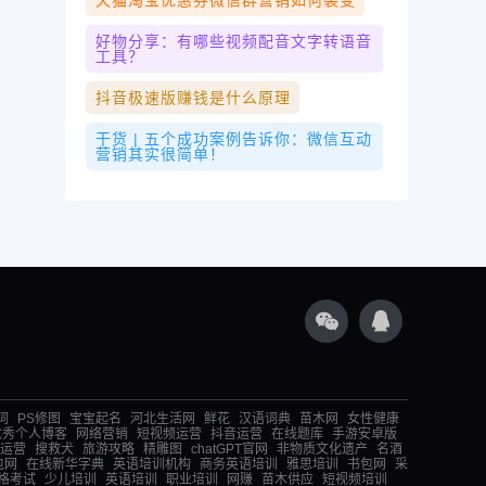
天猫淘宝优惠券微信群营销如何裂变
好物分享：有哪些视频配音文字转语音
工具？
抖音极速版赚钱是什么原理
干货 | 五个成功案例告诉你：微信互动
营销其实很简单！
词
PS修图
宝宝起名
河北生活网
鲜花
汉语词典
苗木网
女性健康
优秀个人博客
网络营销
短视频运营
抖音运营
在线题库
手游安卓版
运营
搜救犬
旅游攻略
精雕图
chatGPT官网
非物质文化遗产
名酒
包网
在线新华字典
英语培训机构
商务英语培训
雅思培训
书包网
采
格考试
少儿培训
英语培训
职业培训
网赚
苗木供应
短视频培训