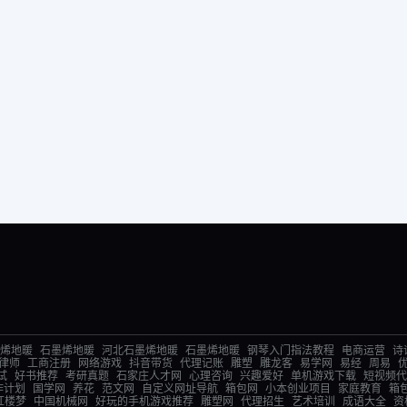
烯地暖
石墨烯地暖
河北石墨烯地暖
石墨烯地暖
钢琴入门指法教程
电商运营
诗
律师
工商注册
网络游戏
抖音带货
代理记账
雕塑
雕龙客
易学网
易经
周易
试
好书推荐
考研真题
石家庄人才网
心理咨询
兴趣爱好
单机游戏下载
短视频代
作计划
国学网
养花
范文网
自定义网址导航
箱包网
小本创业项目
家庭教育
箱
红楼梦
中国机械网
好玩的手机游戏推荐
雕塑网
代理招生
艺术培训
成语大全
资