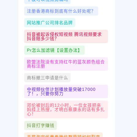
注册香港商标到底有什么好处呢？
网站推广公司排名品牌
抖音被起诉侵权短视频 腾讯视频要求
抖音赔多少钱？
Pr怎么加滤镜【设置办法】
欧盟法院没有支持红牛的蓝灰颜色组合
商标注册
商标撤三申请是什么
中视频伙伴计划播放量突破17000
了！，只要你努力
邓伦被封后的12小时，一位女孩把亲
妈挂上热搜，才明白蔡康永的话有多扎
心！
抖音打字赚钱