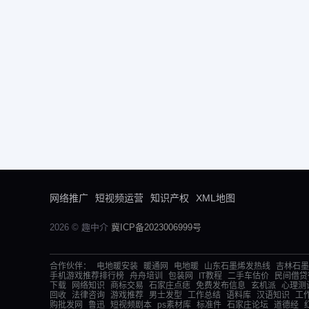
网络推广
短视频运营
知识产权
XML地图
2026 © 趣中介
冀ICP备2023006999号
合作伙伴：
电地暖安装
暖通网
电地暖
山东石墨烯发热线
吉林石墨
手机游戏推荐排行榜
舟舟培训
包装网
IT教程
二手车估价
民间借贷
下载
网络知识
商标交易
石家庄点痣
免费发布信息
玄机派
心理测
回收
法律咨询
游戏推荐
男士发型
工作总结
语料库
汉语知识
工
购批发网
鲁迅
短视频剧本
ps素材库
标准件
石家庄论坛
道德经