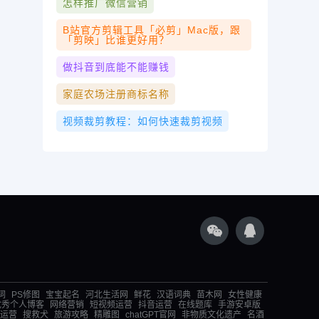
怎样推广微信营销
B站官方剪辑工具「必剪」Mac版，跟
「剪映」比谁更好用？
做抖音到底能不能赚钱
家庭农场注册商标名称
视频裁剪教程：如何快速裁剪视频
词
PS修图
宝宝起名
河北生活网
鲜花
汉语词典
苗木网
女性健康
优秀个人博客
网络营销
短视频运营
抖音运营
在线题库
手游安卓版
运营
搜救犬
旅游攻略
精雕图
chatGPT官网
非物质文化遗产
名酒