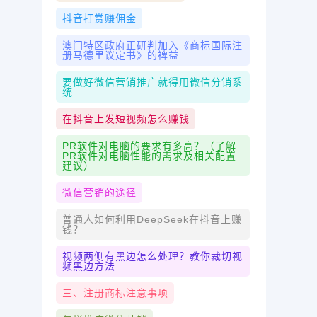
抖音打赏赚佣金
澳门特区政府正研判加入《商标国际注
册马德里议定书》的裨益
要做好微信营销推广就得用微信分销系
统
在抖音上发短视频怎么赚钱
PR软件对电脑的要求有多高？（了解
PR软件对电脑性能的需求及相关配置
建议）
微信营销的途径
普通人如何利用DeepSeek在抖音上赚
钱？
视频两侧有黑边怎么处理？教你裁切视
频黑边方法
三、注册商标注意事项