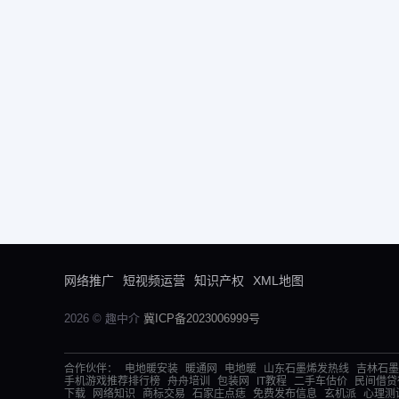
网络推广
短视频运营
知识产权
XML地图
2026 © 趣中介
冀ICP备2023006999号
合作伙伴：
电地暖安装
暖通网
电地暖
山东石墨烯发热线
吉林石墨
手机游戏推荐排行榜
舟舟培训
包装网
IT教程
二手车估价
民间借贷
下载
网络知识
商标交易
石家庄点痣
免费发布信息
玄机派
心理测