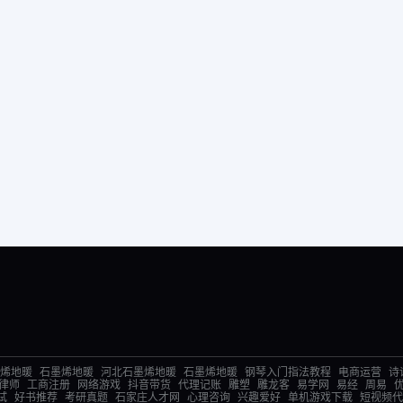
烯地暖
石墨烯地暖
河北石墨烯地暖
石墨烯地暖
钢琴入门指法教程
电商运营
诗
律师
工商注册
网络游戏
抖音带货
代理记账
雕塑
雕龙客
易学网
易经
周易
试
好书推荐
考研真题
石家庄人才网
心理咨询
兴趣爱好
单机游戏下载
短视频代