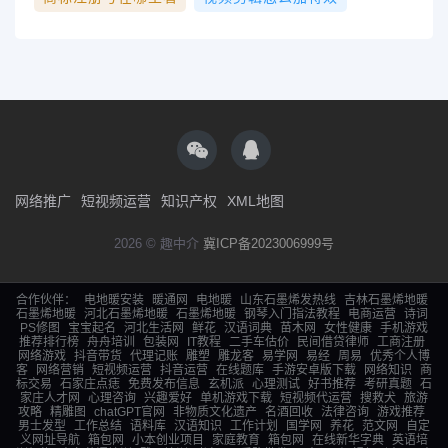
网络推广
短视频运营
知识产权
XML地图
2026 © 趣中介
冀ICP备2023006999号
合作伙伴：
电地暖安装
暖通网
电地暖
山东石墨烯发热线
吉林石墨烯地暖
石墨烯地暖
河北石墨烯地暖
石墨烯地暖
钢琴入门指法教程
电商运营
诗词
PS修图
宝宝起名
河北生活网
鲜花
汉语词典
苗木网
女性健康
手机游戏
推荐排行榜
舟舟培训
包装网
IT教程
二手车估价
民间借贷律师
工商注册
网络游戏
抖音带货
代理记账
雕塑
雕龙客
易学网
易经
周易
优秀个人博
客
网络营销
短视频运营
抖音运营
在线题库
手游安卓版下载
网络知识
商
标交易
石家庄点痣
免费发布信息
玄机派
心理测试
好书推荐
考研真题
石
家庄人才网
心理咨询
兴趣爱好
单机游戏下载
短视频代运营
搜救犬
旅游
攻略
精雕图
chatGPT官网
非物质文化遗产
名酒回收
法律咨询
游戏推荐
男士发型
工作总结
语料库
汉语知识
工作计划
国学网
养花
范文网
自定
义网址导航
箱包网
小本创业项目
家庭教育
箱包网
在线新华字典
英语培