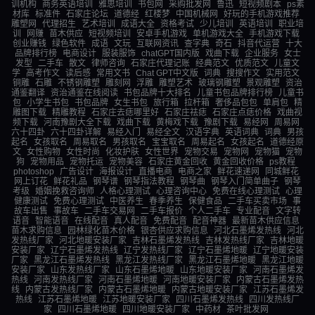
训机构
商务英语培训
雅思培训
书包网
采购批发网
鲁迅
短视频剧本
ps素
材库
标准件
石家庄论坛
道德经
红楼梦
中国机械网
好玩的手机游戏推荐
雕塑网
代理招生
艺术培训
成语大全
资格考试
少儿培训
英语培训
职业培
训
网赚
苗木供应
短视频培训
安卓手机游戏
单机游戏大全
手机游戏下载
创业赚钱
绿色软件
成语
文玩
互联网资讯
查字典
奇石
抖音代运营
十大
品牌排行榜
电商设计
服装服饰
chatGPT国内版
戏曲下载
企业服务
女士
发型
二手车
散文
律师咨询
石家庄代理记账
经典范文
优质范文
儿童文
学
高考作文
读后感
常用文书
Chat GPT中文版
词典
搜搜作文
实用范文
铜雕
石雕
不锈钢雕塑
雕刻网
浮雕
雕塑艺术
玻璃钢雕塑
景观雕塑
资治
通鉴翻译
资治通鉴在线阅读
书包品牌十大排名
儿童书包品牌排行榜
儿童书
包
小学生书包
书包品牌
女生书包
旅行箱
拉杆箱
奢侈品包包
单肩包
精
雕图下载
精雕教程
石家庄去痣哪里好
石家庄祛痣
石家庄点痣价格
戏曲视
频下载
河南豫剧大全下载
戏曲下载
黄梅戏下载
豫剧下载
易经网
周易网
六十四卦
六十四卦详解
易经入门
易经全文
汉语字典
英语词典
词典
男孩
起名
女孩取名
周易取名
男孩取名
宝宝取名
周易起名
女孩起名
道德经原
文
女性购物
女性时尚
化妆护肤
女性世界
宠物交易
宠物网
宠物猫
宠物
狗
宠物用品
宠物托运
宠物美容
石家庄黄金回收
黄金回收价格
ps教程
photoshop
广告设计
海报设计
直播电商
电商之家
鲜花速递网
同城鲜花
网上订花
鲜花礼品
钢琴谱
钢琴指法教程
钢琴曲
钢琴入门简单曲子
钢琴
考级
婚姻挽救咨询师
人格心理测试
心理咨询中心
免费在线心理测试
心理
健康测试
免费心理测试
中医养生
春季养生
保健食品
二手车买卖市场
事
故车出售
事故车
二手车交易网
二手车报价
个人二手车
专业配音
文字转
语音
智能语音
在线配音
真人配音
免费配音
配音神器
最新苗木供应信息
苗木求购信息
园林绿化苗木价格
银杏供应求购信息
河北石墨烯发热线
河北
发热线厂家
河北地暖安装厂家
吉林石墨烯发热线
吉林发热线厂家
吉林地暖
安装厂家
辽宁石墨烯发热线
辽宁发热线厂家
辽宁石墨烯地暖
辽宁地暖安装
厂家
黑龙江石墨烯发热线
黑龙江发热线厂家
黑龙江石墨烯地暖
黑龙江地暖
安装厂家
山东发热线厂家
山东石墨烯地暖
山东地暖安装厂家
河南石墨烯发
热线
河南发热线厂家
河南石墨烯地暖
河南地暖安装厂家
内蒙古石墨烯发热
线
内蒙古发热线厂家
内蒙古石墨烯地暖
内蒙古地暖安装厂家
江苏石墨烯发
热线
江苏石墨烯地暖
江苏地暖安装厂家
四川石墨烯发热线
四川发热线厂
家
四川石墨烯地暖
四川地暖安装厂家
中药材
茶叶批发网