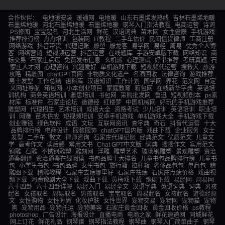
合作伙伴：
电地暖安装
暖通网
电地暖
山东石墨烯发热线
吉林石墨烯地暖
石墨烯地暖
河北石墨烯地暖
石墨烯地暖
钢琴入门指法教程
电商运营
诗词
PS修图
宝宝起名
河北生活网
鲜花
汉语词典
苗木网
女性健康
手机游戏
推荐排行榜
舟舟培训
包装网
IT教程
二手车估价
民间借贷律师
工商注册
网络游戏
抖音带货
代理记账
雕塑
雕龙客
易学网
易经
周易
优秀个人博
客
网络营销
短视频运营
抖音运营
在线题库
手游安卓版下载
网络知识
商
标交易
石家庄点痣
免费发布信息
玄机派
心理测试
好书推荐
考研真题
石
家庄人才网
心理咨询
兴趣爱好
单机游戏下载
短视频代运营
搜救犬
旅游
攻略
精雕图
chatGPT官网
非物质文化遗产
名酒回收
法律咨询
游戏推荐
男士发型
工作总结
语料库
汉语知识
工作计划
国学网
养花
范文网
自定
义网址导航
箱包网
小本创业项目
家庭教育
箱包网
在线新华字典
英语培
训机构
商务英语培训
雅思培训
书包网
采购批发网
鲁迅
短视频剧本
ps素
材库
标准件
石家庄论坛
道德经
红楼梦
中国机械网
好玩的手机游戏推荐
雕塑网
代理招生
艺术培训
成语大全
资格考试
少儿培训
英语培训
职业培
训
网赚
苗木供应
短视频培训
安卓手机游戏
单机游戏大全
手机游戏下载
创业赚钱
绿色软件
成语
文玩
互联网资讯
查字典
奇石
抖音代运营
十大
品牌排行榜
电商设计
服装服饰
chatGPT国内版
戏曲下载
企业服务
女士
发型
二手车
散文
律师咨询
石家庄代理记账
经典范文
优质范文
儿童文
学
高考作文
读后感
常用文书
Chat GPT中文版
词典
搜搜作文
实用范文
铜雕
石雕
不锈钢雕塑
雕刻网
浮雕
雕塑艺术
玻璃钢雕塑
景观雕塑
资治
通鉴翻译
资治通鉴在线阅读
书包品牌十大排名
儿童书包品牌排行榜
儿童书
包
小学生书包
书包品牌
女生书包
旅行箱
拉杆箱
奢侈品包包
单肩包
精
雕图下载
精雕教程
石家庄去痣哪里好
石家庄祛痣
石家庄点痣价格
戏曲视
频下载
河南豫剧大全下载
戏曲下载
黄梅戏下载
豫剧下载
易经网
周易网
六十四卦
六十四卦详解
易经入门
易经全文
汉语字典
英语词典
词典
男孩
起名
女孩取名
周易取名
男孩取名
宝宝取名
周易起名
女孩起名
道德经原
文
女性购物
女性时尚
化妆护肤
女性世界
宠物交易
宠物网
宠物猫
宠物
狗
宠物用品
宠物托运
宠物美容
石家庄黄金回收
黄金回收价格
ps教程
photoshop
广告设计
海报设计
直播电商
电商之家
鲜花速递网
同城鲜花
网上订花
鲜花礼品
钢琴谱
钢琴指法教程
钢琴曲
钢琴入门简单曲子
钢琴