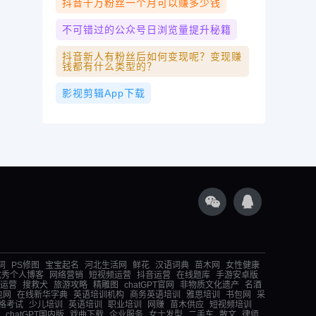
抖音千万粉丝一个月可以赚多少钱
不可错过的公众号日浏览量提升秘籍
抖音新人有粉丝后如何变现呢？变现赚
钱都有什么类型的？
影视剪辑app下载
词
PS修图
宝宝起名
河北生活网
鲜花
汉语词典
苗木网
女性健康
优秀个人博客
网络营销
短视频运营
抖音运营
在线题库
手游安卓版
运营
搜救犬
旅游攻略
精雕图
chatGPT官网
非物质文化遗产
名酒
包网
在线新华字典
英语培训机构
商务英语培训
雅思培训
书包网
采
格考试
少儿培训
英语培训
职业培训
网赚
苗木供应
短视频培训
chatGPT国内版
戏曲下载
企业服务
女士发型
二手车
散文
律师