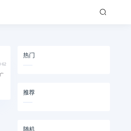
热门
62
广
推荐
随机