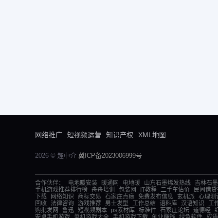
网络推广
短视频运营
知识产权
XML地图
2026 © 趣中介
冀ICP备2023006999号
合作伙伴：
电地暖安装
暖通网
电地暖
山东石墨烯发热线
吉林石墨
手机游戏推荐排行榜
舟舟培训
包装网
IT教程
二手车估价
民间借贷
下载
网络知识
商标交易
石家庄点痣
免费发布信息
玄机派
心理测
回收
法律咨询
游戏推荐
男士发型
工作总结
语料库
汉语知识
工
购批发网
鲁迅
短视频剧本
ps素材库
标准件
石家庄论坛
道德经
安卓手机游戏
单机游戏大全
手机游戏下载
创业赚钱
绿色软件
成语