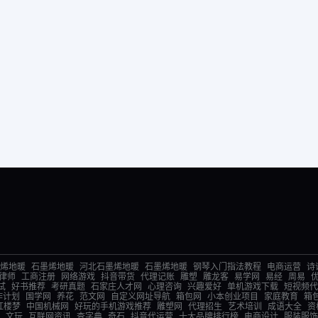
烯地暖
石墨烯地暖
河北石墨烯地暖
石墨烯地暖
钢琴入门指法教程
电商运营
诗
律师
工商注册
网络游戏
抖音带货
代理记账
雕塑
雕龙客
易学网
易经
周易
试
好书推荐
考研真题
石家庄人才网
心理咨询
兴趣爱好
单机游戏下载
短视频代
作计划
国学网
养花
范文网
自定义网址导航
箱包网
小本创业项目
家庭教育
箱
红楼梦
中国机械网
好玩的手机游戏推荐
雕塑网
代理招生
艺术培训
成语大全
资
文玩
互联网资讯
查字典
奇石
抖音代运营
十大品牌排行榜
电商设计
服装服饰