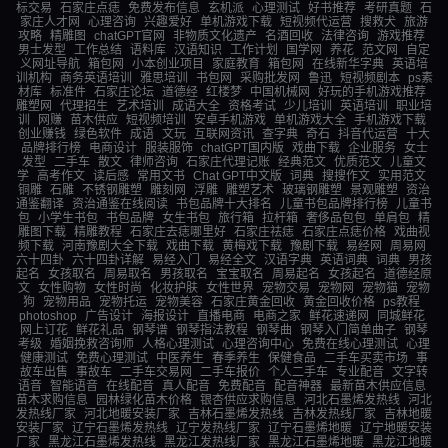
标交易
石家庄点痣
免费发布信息
玄机派
心理测试
好书推荐
考研真题
石
家庄人才网
心理咨询
兴趣爱好
单机游戏下载
短视频代运营
搜救犬
旅游
攻略
精雕图
chatGPT官网
非物质文化遗产
名酒回收
法律咨询
游戏推荐
男士发型
工作总结
语料库
汉语知识
工作计划
国学网
养花
范文网
自定
义网址导航
箱包网
小本创业项目
家庭教育
箱包网
在线新华字典
英语培
训机构
商务英语培训
雅思培训
书包网
采购批发网
鲁迅
短视频剧本
ps素
材库
标准件
石家庄论坛
道德经
红楼梦
中国机械网
好玩的手机游戏推荐
雕塑网
代理招生
艺术培训
成语大全
资格考试
少儿培训
英语培训
职业培
训
网赚
苗木供应
短视频培训
安卓手机游戏
单机游戏大全
手机游戏下载
创业赚钱
绿色软件
成语
文玩
互联网资讯
查字典
奇石
抖音代运营
十大
品牌排行榜
电商设计
服装服饰
chatGPT国内版
戏曲下载
企业服务
女士
发型
二手车
散文
律师咨询
石家庄代理记账
经典范文
优质范文
儿童文
学
高考作文
读后感
常用文书
Chat GPT中文版
词典
搜搜作文
实用范文
铜雕
石雕
不锈钢雕塑
雕刻网
浮雕
雕塑艺术
玻璃钢雕塑
景观雕塑
资治
通鉴翻译
资治通鉴在线阅读
书包品牌十大排名
儿童书包品牌排行榜
儿童书
包
小学生书包
书包品牌
女生书包
旅行箱
拉杆箱
奢侈品包包
单肩包
精
雕图下载
精雕教程
石家庄去痣哪里好
石家庄祛痣
石家庄点痣价格
戏曲视
频下载
河南豫剧大全下载
戏曲下载
黄梅戏下载
豫剧下载
易经网
周易网
六十四卦
六十四卦详解
易经入门
易经全文
汉语字典
英语词典
词典
男孩
起名
女孩取名
周易取名
男孩取名
宝宝取名
周易起名
女孩起名
道德经原
文
女性购物
女性时尚
化妆护肤
女性世界
宠物交易
宠物网
宠物猫
宠物
狗
宠物用品
宠物托运
宠物美容
石家庄黄金回收
黄金回收价格
ps教程
photoshop
广告设计
海报设计
直播电商
电商之家
鲜花速递网
同城鲜花
网上订花
鲜花礼品
钢琴谱
钢琴指法教程
钢琴曲
钢琴入门简单曲子
钢琴
考级
婚姻挽救咨询师
人格心理测试
心理咨询中心
免费在线心理测试
心理
健康测试
免费心理测试
中医养生
春季养生
保健食品
二手车买卖市场
事
故车出售
事故车
二手车交易网
二手车报价
个人二手车
专业配音
文字转
语音
智能语音
在线配音
真人配音
免费配音
配音神器
最新苗木供应信息
苗木求购信息
园林绿化苗木价格
银杏供应求购信息
河北石墨烯发热线
河北
发热线厂家
河北地暖安装厂家
吉林石墨烯发热线
吉林发热线厂家
吉林地暖
安装厂家
辽宁石墨烯发热线
辽宁发热线厂家
辽宁石墨烯地暖
辽宁地暖安装
厂家
黑龙江石墨烯发热线
黑龙江发热线厂家
黑龙江石墨烯地暖
黑龙江地暖