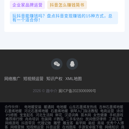
企业家品牌运营
抖音怎么赚钱简书
玩抖音能赚钱吗？盘点抖音变现赚钱的15种方式，总
有一个适合你！
网络推广
短视频运营
知识产权
XML地图
2026 © 趣中介
冀ICP备2023006999号
合作伙伴：
电地暖安装
暖通网
电地暖
山东石墨烯发热线
吉林石墨烯地暖
石墨烯地暖
河北石墨烯地暖
石墨烯地暖
钢琴入门指法教程
电商运营
诗词
PS修图
宝宝起名
河北生活网
鲜花
汉语词典
苗木网
女性健康
手机游戏
推荐排行榜
舟舟培训
包装网
IT教程
二手车估价
民间借贷律师
工商注册
网络游戏
抖音带货
代理记账
雕塑
雕龙客
易学网
易经
周易
优秀个人博
客
网络营销
短视频运营
抖音运营
在线题库
手游安卓版下载
网络知识
商