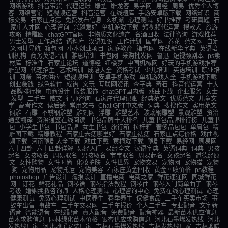
网络游戏
抖音带货
代理记账
雕塑
雕龙客
易学网
易经
周易
优秀个人博
客
网络营销
短视频运营
抖音运营
在线题库
手游安卓版下载
网络知识
商
标交易
石家庄点痣
免费发布信息
玄机派
心理测试
好书推荐
考研真题
石
家庄人才网
心理咨询
兴趣爱好
单机游戏下载
短视频代运营
搜救犬
旅游
攻略
精雕图
chatGPT官网
非物质文化遗产
名酒回收
法律咨询
游戏推荐
男士发型
工作总结
语料库
汉语知识
工作计划
国学网
养花
范文网
自定
义网址导航
箱包网
小本创业项目
家庭教育
箱包网
在线新华字典
英语培
训机构
商务英语培训
雅思培训
书包网
采购批发网
鲁迅
短视频剧本
ps素
材库
标准件
石家庄论坛
道德经
红楼梦
中国机械网
好玩的手机游戏推荐
雕塑网
代理招生
艺术培训
成语大全
资格考试
少儿培训
英语培训
职业培
训
网赚
苗木供应
短视频培训
安卓手机游戏
单机游戏大全
手机游戏下载
创业赚钱
绿色软件
成语
文玩
互联网资讯
查字典
奇石
抖音代运营
十大
品牌排行榜
电商设计
服装服饰
chatGPT国内版
戏曲下载
企业服务
女士
发型
二手车
散文
律师咨询
石家庄代理记账
经典范文
优质范文
儿童文
学
高考作文
读后感
常用文书
Chat GPT中文版
词典
搜搜作文
实用范文
铜雕
石雕
不锈钢雕塑
雕刻网
浮雕
雕塑艺术
玻璃钢雕塑
景观雕塑
资治
通鉴翻译
资治通鉴在线阅读
书包品牌十大排名
儿童书包品牌排行榜
儿童书
包
小学生书包
书包品牌
女生书包
旅行箱
拉杆箱
奢侈品包包
单肩包
精
雕图下载
精雕教程
石家庄去痣哪里好
石家庄祛痣
石家庄点痣价格
戏曲视
频下载
河南豫剧大全下载
戏曲下载
黄梅戏下载
豫剧下载
易经网
周易网
六十四卦
六十四卦详解
易经入门
易经全文
汉语字典
英语词典
词典
男孩
起名
女孩取名
周易取名
男孩取名
宝宝取名
周易起名
女孩起名
道德经原
文
女性购物
女性时尚
化妆护肤
女性世界
宠物交易
宠物网
宠物猫
宠物
狗
宠物用品
宠物托运
宠物美容
石家庄黄金回收
黄金回收价格
ps教程
photoshop
广告设计
海报设计
直播电商
电商之家
鲜花速递网
同城鲜花
网上订花
鲜花礼品
钢琴谱
钢琴指法教程
钢琴曲
钢琴入门简单曲子
钢琴
考级
婚姻挽救咨询师
人格心理测试
心理咨询中心
免费在线心理测试
心理
健康测试
免费心理测试
中医养生
春季养生
保健食品
二手车买卖市场
事
故车出售
事故车
二手车交易网
二手车报价
个人二手车
专业配音
文字转
语音
智能语音
在线配音
真人配音
免费配音
配音神器
最新苗木供应信息
苗木求购信息
园林绿化苗木价格
银杏供应求购信息
河北石墨烯发热线
河北
发热线厂家
河北地暖安装厂家
吉林石墨烯发热线
吉林发热线厂家
吉林地暖