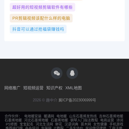
超好用的短视频剪辑软件有哪些
PR剪辑视频该配什么样的电脑
抖音可以通过抢福袋赚钱吗
网络推广
短视频运营
知识产权
XML地图
2026 © 趣中介
冀ICP备2023006999号
合作伙伴：
电地暖安装
暖通网
电地暖
山东石墨烯发热线
吉林石墨烯地暖
石墨烯地暖
河北石墨烯地暖
石墨烯地暖
钢琴入门指法教程
电商运营
诗词
PS修图
宝宝起名
河北生活网
鲜花
汉语词典
苗木网
女性健康
手机游戏
推荐排行榜
舟舟培训
包装网
IT教程
二手车估价
民间借贷律师
工商注册