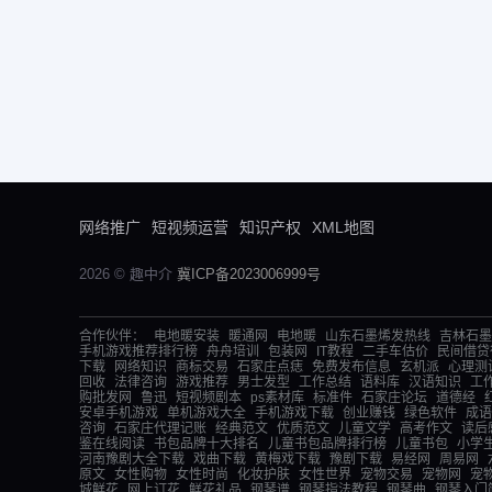
网络推广
短视频运营
知识产权
XML地图
2026 © 趣中介
冀ICP备2023006999号
合作伙伴：
电地暖安装
暖通网
电地暖
山东石墨烯发热线
吉林石墨
手机游戏推荐排行榜
舟舟培训
包装网
IT教程
二手车估价
民间借贷
下载
网络知识
商标交易
石家庄点痣
免费发布信息
玄机派
心理测
回收
法律咨询
游戏推荐
男士发型
工作总结
语料库
汉语知识
工
购批发网
鲁迅
短视频剧本
ps素材库
标准件
石家庄论坛
道德经
安卓手机游戏
单机游戏大全
手机游戏下载
创业赚钱
绿色软件
成语
咨询
石家庄代理记账
经典范文
优质范文
儿童文学
高考作文
读后
鉴在线阅读
书包品牌十大排名
儿童书包品牌排行榜
儿童书包
小学
河南豫剧大全下载
戏曲下载
黄梅戏下载
豫剧下载
易经网
周易网
原文
女性购物
女性时尚
化妆护肤
女性世界
宠物交易
宠物网
宠
城鲜花
网上订花
鲜花礼品
钢琴谱
钢琴指法教程
钢琴曲
钢琴入门