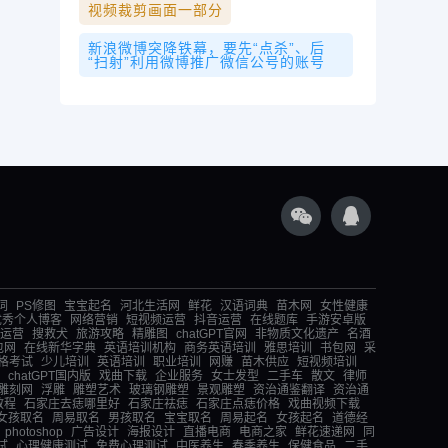
视频裁剪画面一部分
新浪微博突降铁幕，要先“点杀”、后
“扫射”利用微博推广微信公号的账号
词
PS修图
宝宝起名
河北生活网
鲜花
汉语词典
苗木网
女性健康
优秀个人博客
网络营销
短视频运营
抖音运营
在线题库
手游安卓版
运营
搜救犬
旅游攻略
精雕图
chatGPT官网
非物质文化遗产
名酒
包网
在线新华字典
英语培训机构
商务英语培训
雅思培训
书包网
采
格考试
少儿培训
英语培训
职业培训
网赚
苗木供应
短视频培训
chatGPT国内版
戏曲下载
企业服务
女士发型
二手车
散文
律师
雕刻网
浮雕
雕塑艺术
玻璃钢雕塑
景观雕塑
资治通鉴翻译
资治通
教程
石家庄去痣哪里好
石家庄祛痣
石家庄点痣价格
戏曲视频下载
女孩取名
周易取名
男孩取名
宝宝取名
周易起名
女孩起名
道德经
photoshop
广告设计
海报设计
直播电商
电商之家
鲜花速递网
同
试
心理健康测试
免费心理测试
中医养生
春季养生
保健食品
二手