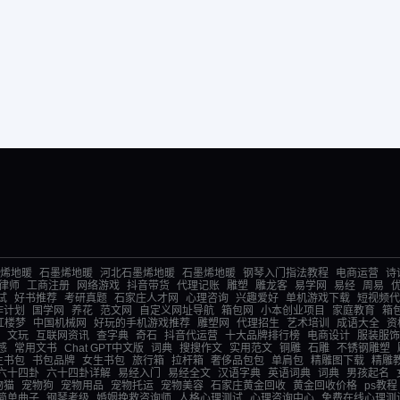
烯地暖
石墨烯地暖
河北石墨烯地暖
石墨烯地暖
钢琴入门指法教程
电商运营
诗
律师
工商注册
网络游戏
抖音带货
代理记账
雕塑
雕龙客
易学网
易经
周易
试
好书推荐
考研真题
石家庄人才网
心理咨询
兴趣爱好
单机游戏下载
短视频代
作计划
国学网
养花
范文网
自定义网址导航
箱包网
小本创业项目
家庭教育
箱
红楼梦
中国机械网
好玩的手机游戏推荐
雕塑网
代理招生
艺术培训
成语大全
资
文玩
互联网资讯
查字典
奇石
抖音代运营
十大品牌排行榜
电商设计
服装服饰
感
常用文书
Chat GPT中文版
词典
搜搜作文
实用范文
铜雕
石雕
不锈钢雕塑
生书包
书包品牌
女生书包
旅行箱
拉杆箱
奢侈品包包
单肩包
精雕图下载
精雕
六十四卦
六十四卦详解
易经入门
易经全文
汉语字典
英语词典
词典
男孩起名
物猫
宠物狗
宠物用品
宠物托运
宠物美容
石家庄黄金回收
黄金回收价格
ps教程
简单曲子
钢琴考级
婚姻挽救咨询师
人格心理测试
心理咨询中心
免费在线心理测