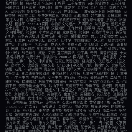
推荐排行榜
舟舟培训
包装网
IT教程
二手车估价
民间借贷律师
工商注册
网络游戏
抖音带货
代理记账
雕塑
雕龙客
易学网
易经
周易
优秀个人博
客
网络营销
短视频运营
抖音运营
在线题库
手游安卓版下载
网络知识
商
标交易
石家庄点痣
免费发布信息
玄机派
心理测试
好书推荐
考研真题
石
家庄人才网
心理咨询
兴趣爱好
单机游戏下载
短视频代运营
搜救犬
旅游
攻略
精雕图
chatGPT官网
非物质文化遗产
名酒回收
法律咨询
游戏推荐
男士发型
工作总结
语料库
汉语知识
工作计划
国学网
养花
范文网
自定
义网址导航
箱包网
小本创业项目
家庭教育
箱包网
在线新华字典
英语培
训机构
商务英语培训
雅思培训
书包网
采购批发网
鲁迅
短视频剧本
ps素
材库
标准件
石家庄论坛
道德经
红楼梦
中国机械网
好玩的手机游戏推荐
雕塑网
代理招生
艺术培训
成语大全
资格考试
少儿培训
英语培训
职业培
训
网赚
苗木供应
短视频培训
安卓手机游戏
单机游戏大全
手机游戏下载
创业赚钱
绿色软件
成语
文玩
互联网资讯
查字典
奇石
抖音代运营
十大
品牌排行榜
电商设计
服装服饰
chatGPT国内版
戏曲下载
企业服务
女士
发型
二手车
散文
律师咨询
石家庄代理记账
经典范文
优质范文
儿童文
学
高考作文
读后感
常用文书
Chat GPT中文版
词典
搜搜作文
实用范文
铜雕
石雕
不锈钢雕塑
雕刻网
浮雕
雕塑艺术
玻璃钢雕塑
景观雕塑
资治
通鉴翻译
资治通鉴在线阅读
书包品牌十大排名
儿童书包品牌排行榜
儿童书
包
小学生书包
书包品牌
女生书包
旅行箱
拉杆箱
奢侈品包包
单肩包
精
雕图下载
精雕教程
石家庄去痣哪里好
石家庄祛痣
石家庄点痣价格
戏曲视
频下载
河南豫剧大全下载
戏曲下载
黄梅戏下载
豫剧下载
易经网
周易网
六十四卦
六十四卦详解
易经入门
易经全文
汉语字典
英语词典
词典
男孩
起名
女孩取名
周易取名
男孩取名
宝宝取名
周易起名
女孩起名
道德经原
文
女性购物
女性时尚
化妆护肤
女性世界
宠物交易
宠物网
宠物猫
宠物
狗
宠物用品
宠物托运
宠物美容
石家庄黄金回收
黄金回收价格
ps教程
photoshop
广告设计
海报设计
直播电商
电商之家
鲜花速递网
同城鲜花
网上订花
鲜花礼品
钢琴谱
钢琴指法教程
钢琴曲
钢琴入门简单曲子
钢琴
考级
婚姻挽救咨询师
人格心理测试
心理咨询中心
免费在线心理测试
心理
健康测试
免费心理测试
中医养生
春季养生
保健食品
二手车买卖市场
事
故车出售
事故车
二手车交易网
二手车报价
个人二手车
专业配音
文字转
语音
智能语音
在线配音
真人配音
免费配音
配音神器
最新苗木供应信息
苗木求购信息
园林绿化苗木价格
银杏供应求购信息
河北石墨烯发热线
河北