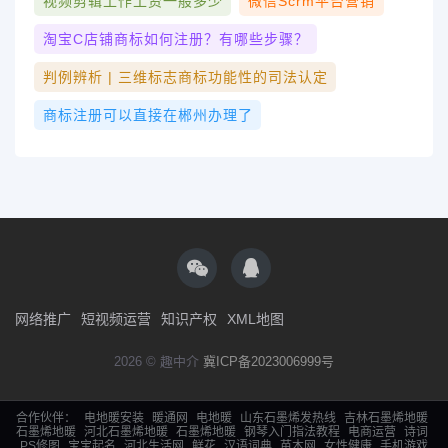
视频剪辑工作工资一般多少
微信scrm平台营销
淘宝c店铺商标如何注册？有哪些步骤？
判例辨析 | 三维标志商标功能性的司法认定
商标注册可以直接在郴州办理了
网络推广
短视频运营
知识产权
XML地图
2026 © 趣中介
冀ICP备2023006999号
合作伙伴：
电地暖安装
暖通网
电地暖
山东石墨烯发热线
吉林石墨烯地暖
石墨烯地暖
河北石墨烯地暖
石墨烯地暖
钢琴入门指法教程
电商运营
诗词
PS修图
宝宝起名
河北生活网
鲜花
汉语词典
苗木网
女性健康
手机游戏