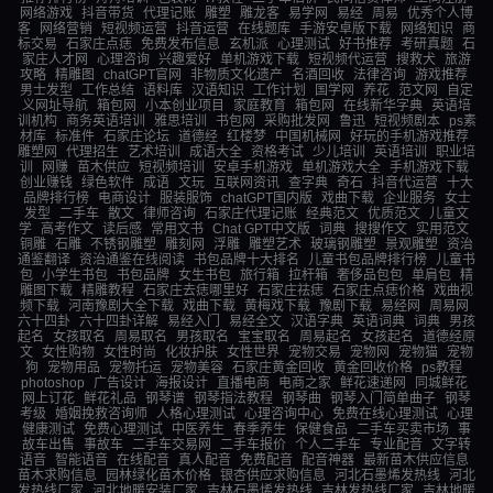
网络游戏
抖音带货
代理记账
雕塑
雕龙客
易学网
易经
周易
优秀个人博
客
网络营销
短视频运营
抖音运营
在线题库
手游安卓版下载
网络知识
商
标交易
石家庄点痣
免费发布信息
玄机派
心理测试
好书推荐
考研真题
石
家庄人才网
心理咨询
兴趣爱好
单机游戏下载
短视频代运营
搜救犬
旅游
攻略
精雕图
chatGPT官网
非物质文化遗产
名酒回收
法律咨询
游戏推荐
男士发型
工作总结
语料库
汉语知识
工作计划
国学网
养花
范文网
自定
义网址导航
箱包网
小本创业项目
家庭教育
箱包网
在线新华字典
英语培
训机构
商务英语培训
雅思培训
书包网
采购批发网
鲁迅
短视频剧本
ps素
材库
标准件
石家庄论坛
道德经
红楼梦
中国机械网
好玩的手机游戏推荐
雕塑网
代理招生
艺术培训
成语大全
资格考试
少儿培训
英语培训
职业培
训
网赚
苗木供应
短视频培训
安卓手机游戏
单机游戏大全
手机游戏下载
创业赚钱
绿色软件
成语
文玩
互联网资讯
查字典
奇石
抖音代运营
十大
品牌排行榜
电商设计
服装服饰
chatGPT国内版
戏曲下载
企业服务
女士
发型
二手车
散文
律师咨询
石家庄代理记账
经典范文
优质范文
儿童文
学
高考作文
读后感
常用文书
Chat GPT中文版
词典
搜搜作文
实用范文
铜雕
石雕
不锈钢雕塑
雕刻网
浮雕
雕塑艺术
玻璃钢雕塑
景观雕塑
资治
通鉴翻译
资治通鉴在线阅读
书包品牌十大排名
儿童书包品牌排行榜
儿童书
包
小学生书包
书包品牌
女生书包
旅行箱
拉杆箱
奢侈品包包
单肩包
精
雕图下载
精雕教程
石家庄去痣哪里好
石家庄祛痣
石家庄点痣价格
戏曲视
频下载
河南豫剧大全下载
戏曲下载
黄梅戏下载
豫剧下载
易经网
周易网
六十四卦
六十四卦详解
易经入门
易经全文
汉语字典
英语词典
词典
男孩
起名
女孩取名
周易取名
男孩取名
宝宝取名
周易起名
女孩起名
道德经原
文
女性购物
女性时尚
化妆护肤
女性世界
宠物交易
宠物网
宠物猫
宠物
狗
宠物用品
宠物托运
宠物美容
石家庄黄金回收
黄金回收价格
ps教程
photoshop
广告设计
海报设计
直播电商
电商之家
鲜花速递网
同城鲜花
网上订花
鲜花礼品
钢琴谱
钢琴指法教程
钢琴曲
钢琴入门简单曲子
钢琴
考级
婚姻挽救咨询师
人格心理测试
心理咨询中心
免费在线心理测试
心理
健康测试
免费心理测试
中医养生
春季养生
保健食品
二手车买卖市场
事
故车出售
事故车
二手车交易网
二手车报价
个人二手车
专业配音
文字转
语音
智能语音
在线配音
真人配音
免费配音
配音神器
最新苗木供应信息
苗木求购信息
园林绿化苗木价格
银杏供应求购信息
河北石墨烯发热线
河北
发热线厂家
河北地暖安装厂家
吉林石墨烯发热线
吉林发热线厂家
吉林地暖