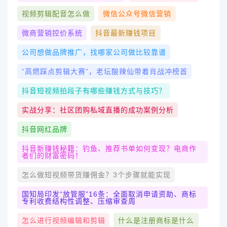
视频剪辑配音怎么做
微信公众号微信营销
微商营销控价系统
抖音最新赚钱项目
公司想做品牌推广，找哪家公司做比较靠谱
“高燃踩点剪辑大赛”，老坛酸辣仙带着肖战冲榜首
抖音短视频拍段子有哪些赚钱方式与技巧？
实战分享：社区团购私域直播的成功案例分析
抖音网红品牌
抖音新赚钱秘籍：钓鱼、推荐书单如何变现？电商作
者们的财富密码！
怎么做短视频带货赚佣金？3个步骤就能实现
国知局印发“放管服”16条：全面取消申请资助、商标
专利收费结构性调整、压缩审查周
怎么进行视频编辑和剪辑
什么是注册商标是什么