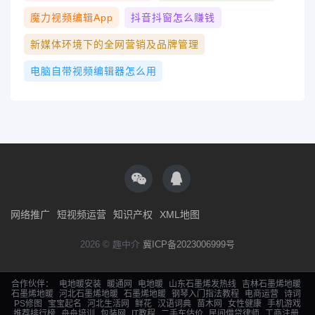
魔力视频编辑app
抖音抖窗怎么赚钱
新媒体环境下的全网营销及品牌管理
电脑自带视频编辑器怎么用
网络推广
短视频运营
知识产权
XML地图
2026 © 趣中介
冀ICP备2023006999号
合作伙伴：
电地暖安装
暖通网
电地暖
山东石墨烯发热线
吉林石墨烯地暖
石墨烯地暖
河北石墨烯地暖
石墨烯地暖
钢琴入门指法教程
电商运营
诗词
PS修图
宝宝起名
河北生活网
鲜花
汉语词典
苗木网
女性健康
手机游戏
推荐排行榜
舟舟培训
包装网
IT教程
二手车估价
民间借贷律师
工商注册