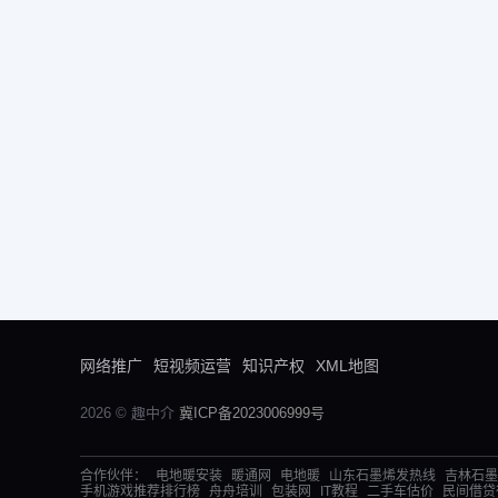
网络推广
短视频运营
知识产权
XML地图
2026 © 趣中介
冀ICP备2023006999号
合作伙伴：
电地暖安装
暖通网
电地暖
山东石墨烯发热线
吉林石墨
手机游戏推荐排行榜
舟舟培训
包装网
IT教程
二手车估价
民间借贷