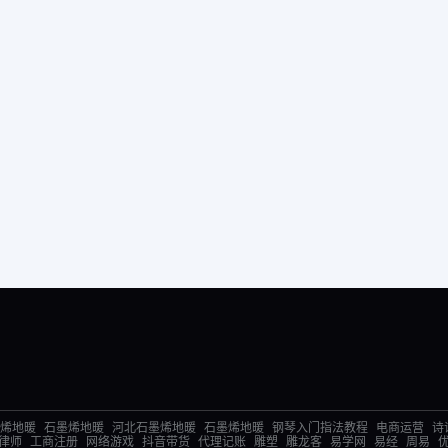
烯地暖
石墨烯地暖
河北石墨烯地暖
石墨烯地暖
钢琴入门指法教程
电商运营
诗
律师
工商注册
网络游戏
抖音带货
代理记账
雕塑
雕龙客
易学网
易经
周易