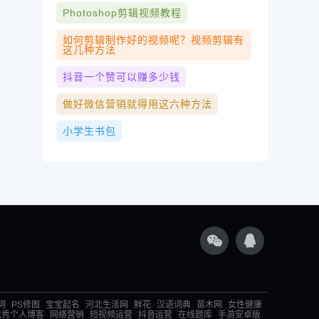
Photoshop剪辑视频教程
如何剪辑制作好的视频呢？视频剪辑有
这几种方法
抖音一个赞可以赚多少钱
做好微信营销就得用这六种方法
小学生书包
词
PS修图
宝宝起名
河北生活网
鲜花
汉语词典
苗木网
女性健康
优秀个人博客
网络营销
短视频运营
抖音运营
在线题库
手游安卓版