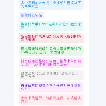
多个视频怎么合成一个视频？建议以下
的两种方法
视频剪辑包括
微商好帮手！999元神舟小信3S强势来
袭
新闻出版广电总局新闻发言人就BIRTV
答记者问
玩抖音能赚钱吗？盘点抖音变现赚钱的
15种方式，总有一个适合你！
抖音新赚钱秘籍：钓鱼、推荐书单如何
变现？电商作者们的财富密码！
微信公众号怎么申请注册 公众平台号
推广方法
自媒体剪辑视频会不会侵权？要注意什
么？
小红书代运营，为品牌提供一站式解决
方案