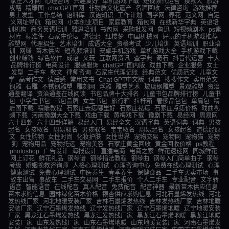
家庄人才网
心理咨询
兴趣爱好
单机游戏下载
短视频代运营
搜救犬
旅游
攻略
精雕图
chatGPT官网
非物质文化遗产
名酒回收
法律咨询
游戏推荐
男士发型
工作总结
语料库
汉语知识
工作计划
国学网
养花
范文网
自定
义网址导航
箱包网
小本创业项目
家庭教育
箱包网
在线新华字典
英语培
训机构
商务英语培训
雅思培训
书包网
采购批发网
鲁迅
短视频剧本
ps素
材库
标准件
石家庄论坛
道德经
红楼梦
中国机械网
好玩的手机游戏推荐
雕塑网
代理招生
艺术培训
成语大全
资格考试
少儿培训
英语培训
职业培
训
网赚
苗木供应
短视频培训
安卓手机游戏
单机游戏大全
手机游戏下载
创业赚钱
绿色软件
成语
文玩
互联网资讯
查字典
奇石
抖音代运营
十大
品牌排行榜
电商设计
服装服饰
chatGPT国内版
戏曲下载
企业服务
女士
发型
二手车
散文
律师咨询
石家庄代理记账
经典范文
优质范文
儿童文
学
高考作文
读后感
常用文书
Chat GPT中文版
词典
搜搜作文
实用范文
铜雕
石雕
不锈钢雕塑
雕刻网
浮雕
雕塑艺术
玻璃钢雕塑
景观雕塑
资治
通鉴翻译
资治通鉴在线阅读
书包品牌十大排名
儿童书包品牌排行榜
儿童书
包
小学生书包
书包品牌
女生书包
旅行箱
拉杆箱
奢侈品包包
单肩包
精
雕图下载
精雕教程
石家庄去痣哪里好
石家庄祛痣
石家庄点痣价格
戏曲视
频下载
河南豫剧大全下载
戏曲下载
黄梅戏下载
豫剧下载
易经网
周易网
六十四卦
六十四卦详解
易经入门
易经全文
汉语字典
英语词典
词典
男孩
起名
女孩取名
周易取名
男孩取名
宝宝取名
周易起名
女孩起名
道德经原
文
女性购物
女性时尚
化妆护肤
女性世界
宠物交易
宠物网
宠物猫
宠物
狗
宠物用品
宠物托运
宠物美容
石家庄黄金回收
黄金回收价格
ps教程
photoshop
广告设计
海报设计
直播电商
电商之家
鲜花速递网
同城鲜花
网上订花
鲜花礼品
钢琴谱
钢琴指法教程
钢琴曲
钢琴入门简单曲子
钢琴
考级
婚姻挽救咨询师
人格心理测试
心理咨询中心
免费在线心理测试
心理
健康测试
免费心理测试
中医养生
春季养生
保健食品
二手车买卖市场
事
故车出售
事故车
二手车交易网
二手车报价
个人二手车
专业配音
文字转
语音
智能语音
在线配音
真人配音
免费配音
配音神器
最新苗木供应信息
苗木求购信息
园林绿化苗木价格
银杏供应求购信息
河北石墨烯发热线
河北
发热线厂家
河北地暖安装厂家
吉林石墨烯发热线
吉林发热线厂家
吉林地暖
安装厂家
辽宁石墨烯发热线
辽宁发热线厂家
辽宁石墨烯地暖
辽宁地暖安装
厂家
黑龙江石墨烯发热线
黑龙江发热线厂家
黑龙江石墨烯地暖
黑龙江地暖
安装厂家
山东发热线厂家
山东石墨烯地暖
山东地暖安装厂家
河南石墨烯发