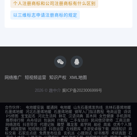
个人注册商标和公司注册商标有什么区别
以三维标志申请注册商标的规定
网络推广
短视频运营
知识产权
XML地图
2026 © 趣中介
冀ICP备2023006999号
合作伙伴：
电地暖安装
暖通网
电地暖
山东石墨烯发热线
吉林石墨烯地暖
石墨烯地暖
河北石墨烯地暖
石墨烯地暖
钢琴入门指法教程
电商运营
诗词
PS修图
宝宝起名
河北生活网
鲜花
汉语词典
苗木网
女性健康
手机游戏
推荐排行榜
舟舟培训
包装网
IT教程
二手车估价
民间借贷律师
工商注册
网络游戏
抖音带货
代理记账
雕塑
雕龙客
易学网
易经
周易
优秀个人博
客
网络营销
短视频运营
抖音运营
在线题库
手游安卓版下载
网络知识
商
标交易
石家庄点痣
免费发布信息
玄机派
心理测试
好书推荐
考研真题
石