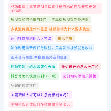
成功取保 | 武某峰销售假冒注册商标的商品罪变更强
制措施
短视频如何拍摄剪辑？—零基础短视频制作培训
多轨道剪辑是什么意思 视频剪辑为什么要多轨道
运用社群盈利的六大方法
鲁迅全集
如何利用抖音做任务赚钱，只需发布视频就有收益
画外音有哪些 旁白和画外音的区别
视频剪辑上的水印怎么去掉
微信最开始怎么推广的
抖音号怎么快速涨到1000粉
必剪如何添加关键帧
品牌的软文推广
Β-葡聚糖大米可以注册商标销售吗？
手把手告诉你如何在微信做营销.doc