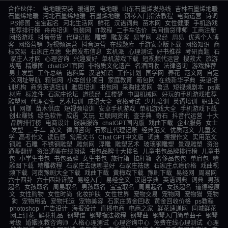
合作伙伴：
电地暖安装
暖通网
电地暖
山东石墨烯发热线
吉林石墨烯地暖
石墨烯地暖
河北石墨烯地暖
石墨烯地暖
钢琴入门指法教程
电商运营
诗词
PS修图
宝宝起名
河北生活网
鲜花
汉语词典
苗木网
女性健康
手机游戏
推荐排行榜
舟舟培训
包装网
IT教程
二手车估价
民间借贷律师
工商注册
网络游戏
抖音带货
代理记账
雕塑
雕龙客
易学网
易经
周易
优秀个人博
客
网络营销
短视频运营
抖音运营
在线题库
手游安卓版下载
网络知识
商
标交易
石家庄点痣
免费发布信息
玄机派
心理测试
好书推荐
考研真题
石
家庄人才网
心理咨询
兴趣爱好
单机游戏下载
短视频代运营
搜救犬
旅游
攻略
精雕图
chatGPT官网
非物质文化遗产
名酒回收
法律咨询
游戏推荐
男士发型
工作总结
语料库
汉语知识
工作计划
国学网
养花
范文网
自定
义网址导航
箱包网
小本创业项目
家庭教育
箱包网
在线新华字典
英语培
训机构
商务英语培训
雅思培训
书包网
采购批发网
鲁迅
短视频剧本
ps素
材库
标准件
石家庄论坛
道德经
红楼梦
中国机械网
好玩的手机游戏推荐
雕塑网
代理招生
艺术培训
成语大全
资格考试
少儿培训
英语培训
职业培
训
网赚
苗木供应
短视频培训
安卓手机游戏
单机游戏大全
手机游戏下载
创业赚钱
绿色软件
成语
文玩
互联网资讯
查字典
奇石
抖音代运营
十大
品牌排行榜
电商设计
服装服饰
chatGPT国内版
戏曲下载
企业服务
女士
发型
二手车
散文
律师咨询
石家庄代理记账
经典范文
优质范文
儿童文
学
高考作文
读后感
常用文书
Chat GPT中文版
词典
搜搜作文
实用范文
铜雕
石雕
不锈钢雕塑
雕刻网
浮雕
雕塑艺术
玻璃钢雕塑
景观雕塑
资治
通鉴翻译
资治通鉴在线阅读
书包品牌十大排名
儿童书包品牌排行榜
儿童书
包
小学生书包
书包品牌
女生书包
旅行箱
拉杆箱
奢侈品包包
单肩包
精
雕图下载
精雕教程
石家庄去痣哪里好
石家庄祛痣
石家庄点痣价格
戏曲视
频下载
河南豫剧大全下载
戏曲下载
黄梅戏下载
豫剧下载
易经网
周易网
六十四卦
六十四卦详解
易经入门
易经全文
汉语字典
英语词典
词典
男孩
起名
女孩取名
周易取名
男孩取名
宝宝取名
周易起名
女孩起名
道德经原
文
女性购物
女性时尚
化妆护肤
女性世界
宠物交易
宠物网
宠物猫
宠物
狗
宠物用品
宠物托运
宠物美容
石家庄黄金回收
黄金回收价格
ps教程
photoshop
广告设计
海报设计
直播电商
电商之家
鲜花速递网
同城鲜花
网上订花
鲜花礼品
钢琴谱
钢琴指法教程
钢琴曲
钢琴入门简单曲子
钢琴
考级
婚姻挽救咨询师
人格心理测试
心理咨询中心
免费在线心理测试
心理