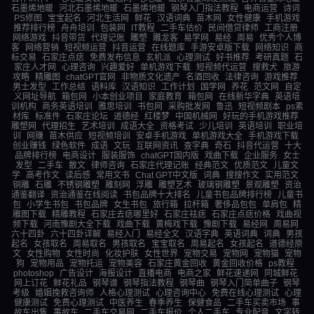
石墨烯地暖
河北石墨烯地暖
石墨烯地暖
钢琴入门指法教程
电商运营
诗词
PS修图
宝宝起名
河北生活网
鲜花
汉语词典
苗木网
女性健康
手机游戏
推荐排行榜
舟舟培训
包装网
IT教程
二手车估价
民间借贷律师
工商注册
网络游戏
抖音带货
代理记账
雕塑
雕龙客
易学网
易经
周易
优秀个人博
客
网络营销
短视频运营
抖音运营
在线题库
手游安卓版下载
网络知识
商
标交易
石家庄点痣
免费发布信息
玄机派
心理测试
好书推荐
考研真题
石
家庄人才网
心理咨询
兴趣爱好
单机游戏下载
短视频代运营
搜救犬
旅游
攻略
精雕图
chatGPT官网
非物质文化遗产
名酒回收
法律咨询
游戏推荐
男士发型
工作总结
语料库
汉语知识
工作计划
国学网
养花
范文网
自定
义网址导航
箱包网
小本创业项目
家庭教育
箱包网
在线新华字典
英语培
训机构
商务英语培训
雅思培训
书包网
采购批发网
鲁迅
短视频剧本
ps素
材库
标准件
石家庄论坛
道德经
红楼梦
中国机械网
好玩的手机游戏推荐
雕塑网
代理招生
艺术培训
成语大全
资格考试
少儿培训
英语培训
职业培
训
网赚
苗木供应
短视频培训
安卓手机游戏
单机游戏大全
手机游戏下载
创业赚钱
绿色软件
成语
文玩
互联网资讯
查字典
奇石
抖音代运营
十大
品牌排行榜
电商设计
服装服饰
chatGPT国内版
戏曲下载
企业服务
女士
发型
二手车
散文
律师咨询
石家庄代理记账
经典范文
优质范文
儿童文
学
高考作文
读后感
常用文书
Chat GPT中文版
词典
搜搜作文
实用范文
铜雕
石雕
不锈钢雕塑
雕刻网
浮雕
雕塑艺术
玻璃钢雕塑
景观雕塑
资治
通鉴翻译
资治通鉴在线阅读
书包品牌十大排名
儿童书包品牌排行榜
儿童书
包
小学生书包
书包品牌
女生书包
旅行箱
拉杆箱
奢侈品包包
单肩包
精
雕图下载
精雕教程
石家庄去痣哪里好
石家庄祛痣
石家庄点痣价格
戏曲视
频下载
河南豫剧大全下载
戏曲下载
黄梅戏下载
豫剧下载
易经网
周易网
六十四卦
六十四卦详解
易经入门
易经全文
汉语字典
英语词典
词典
男孩
起名
女孩取名
周易取名
男孩取名
宝宝取名
周易起名
女孩起名
道德经原
文
女性购物
女性时尚
化妆护肤
女性世界
宠物交易
宠物网
宠物猫
宠物
狗
宠物用品
宠物托运
宠物美容
石家庄黄金回收
黄金回收价格
ps教程
photoshop
广告设计
海报设计
直播电商
电商之家
鲜花速递网
同城鲜花
网上订花
鲜花礼品
钢琴谱
钢琴指法教程
钢琴曲
钢琴入门简单曲子
钢琴
考级
婚姻挽救咨询师
人格心理测试
心理咨询中心
免费在线心理测试
心理
健康测试
免费心理测试
中医养生
春季养生
保健食品
二手车买卖市场
事
故车出售
事故车
二手车交易网
二手车报价
个人二手车
专业配音
文字转