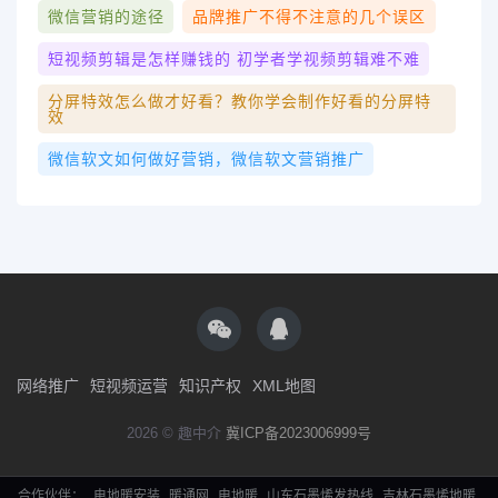
微信营销的途径
品牌推广不得不注意的几个误区
短视频剪辑是怎样赚钱的 初学者学视频剪辑难不难
分屏特效怎么做才好看？教你学会制作好看的分屏特
效
微信软文如何做好营销，微信软文营销推广
网络推广
短视频运营
知识产权
XML地图
2026 © 趣中介
冀ICP备2023006999号
合作伙伴：
电地暖安装
暖通网
电地暖
山东石墨烯发热线
吉林石墨烯地暖