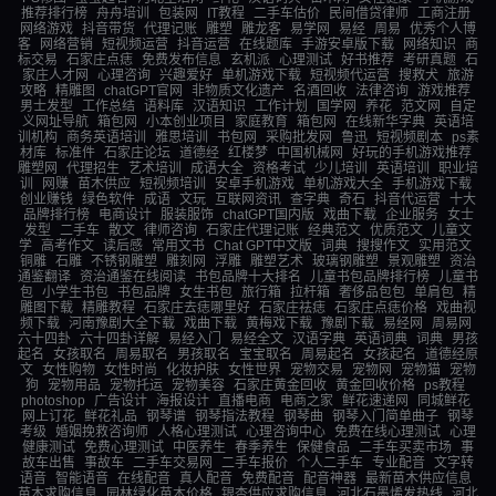
推荐排行榜
舟舟培训
包装网
IT教程
二手车估价
民间借贷律师
工商注册
网络游戏
抖音带货
代理记账
雕塑
雕龙客
易学网
易经
周易
优秀个人博
客
网络营销
短视频运营
抖音运营
在线题库
手游安卓版下载
网络知识
商
标交易
石家庄点痣
免费发布信息
玄机派
心理测试
好书推荐
考研真题
石
家庄人才网
心理咨询
兴趣爱好
单机游戏下载
短视频代运营
搜救犬
旅游
攻略
精雕图
chatGPT官网
非物质文化遗产
名酒回收
法律咨询
游戏推荐
男士发型
工作总结
语料库
汉语知识
工作计划
国学网
养花
范文网
自定
义网址导航
箱包网
小本创业项目
家庭教育
箱包网
在线新华字典
英语培
训机构
商务英语培训
雅思培训
书包网
采购批发网
鲁迅
短视频剧本
ps素
材库
标准件
石家庄论坛
道德经
红楼梦
中国机械网
好玩的手机游戏推荐
雕塑网
代理招生
艺术培训
成语大全
资格考试
少儿培训
英语培训
职业培
训
网赚
苗木供应
短视频培训
安卓手机游戏
单机游戏大全
手机游戏下载
创业赚钱
绿色软件
成语
文玩
互联网资讯
查字典
奇石
抖音代运营
十大
品牌排行榜
电商设计
服装服饰
chatGPT国内版
戏曲下载
企业服务
女士
发型
二手车
散文
律师咨询
石家庄代理记账
经典范文
优质范文
儿童文
学
高考作文
读后感
常用文书
Chat GPT中文版
词典
搜搜作文
实用范文
铜雕
石雕
不锈钢雕塑
雕刻网
浮雕
雕塑艺术
玻璃钢雕塑
景观雕塑
资治
通鉴翻译
资治通鉴在线阅读
书包品牌十大排名
儿童书包品牌排行榜
儿童书
包
小学生书包
书包品牌
女生书包
旅行箱
拉杆箱
奢侈品包包
单肩包
精
雕图下载
精雕教程
石家庄去痣哪里好
石家庄祛痣
石家庄点痣价格
戏曲视
频下载
河南豫剧大全下载
戏曲下载
黄梅戏下载
豫剧下载
易经网
周易网
六十四卦
六十四卦详解
易经入门
易经全文
汉语字典
英语词典
词典
男孩
起名
女孩取名
周易取名
男孩取名
宝宝取名
周易起名
女孩起名
道德经原
文
女性购物
女性时尚
化妆护肤
女性世界
宠物交易
宠物网
宠物猫
宠物
狗
宠物用品
宠物托运
宠物美容
石家庄黄金回收
黄金回收价格
ps教程
photoshop
广告设计
海报设计
直播电商
电商之家
鲜花速递网
同城鲜花
网上订花
鲜花礼品
钢琴谱
钢琴指法教程
钢琴曲
钢琴入门简单曲子
钢琴
考级
婚姻挽救咨询师
人格心理测试
心理咨询中心
免费在线心理测试
心理
健康测试
免费心理测试
中医养生
春季养生
保健食品
二手车买卖市场
事
故车出售
事故车
二手车交易网
二手车报价
个人二手车
专业配音
文字转
语音
智能语音
在线配音
真人配音
免费配音
配音神器
最新苗木供应信息
苗木求购信息
园林绿化苗木价格
银杏供应求购信息
河北石墨烯发热线
河北