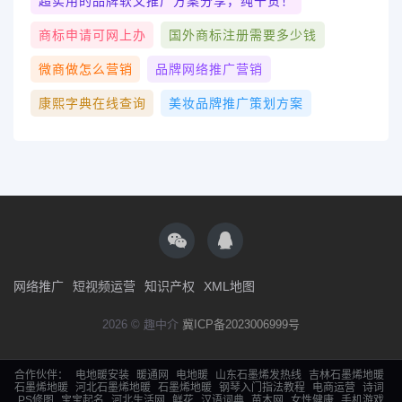
超实用的品牌软文推广方案分享，纯干货！
商标申请可网上办
国外商标注册需要多少钱
微商做怎么营销
品牌网络推广营销
康熙字典在线查询
美妆品牌推广策划方案
网络推广
短视频运营
知识产权
XML地图
2026 © 趣中介
冀ICP备2023006999号
合作伙伴：
电地暖安装
暖通网
电地暖
山东石墨烯发热线
吉林石墨烯地暖
石墨烯地暖
河北石墨烯地暖
石墨烯地暖
钢琴入门指法教程
电商运营
诗词
PS修图
宝宝起名
河北生活网
鲜花
汉语词典
苗木网
女性健康
手机游戏