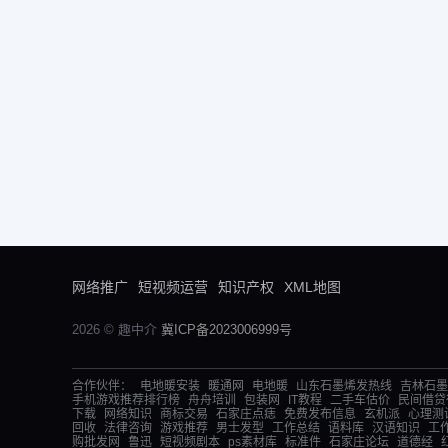
网络推广
短视频运营
知识产权
XML地图
2026 © 趣中介
冀ICP备2023006999号
合作伙伴：
电地暖安装
暖通网
电地暖
山东石墨烯发热线
吉林石墨
手机游戏推荐排行榜
舟舟培训
包装网
IT教程
二手车估价
民间借贷
下载
网络知识
商标交易
石家庄点痣
免费发布信息
玄机派
心理测
回收
法律咨询
游戏推荐
男士发型
工作总结
语料库
汉语知识
工
购批发网
鲁迅
短视频剧本
ps素材库
标准件
石家庄论坛
道德经