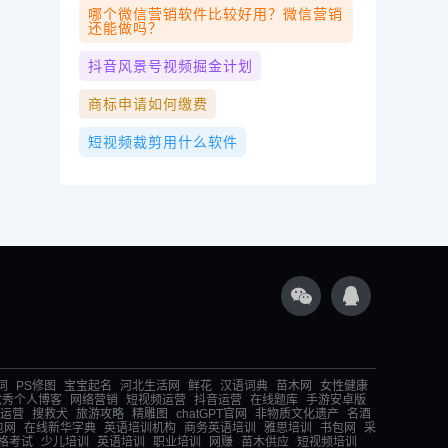
哪个微信营销软件比较好用？微信营销
还能做吗？
抖音风景号视频掘金计划
商标申请如何缴费
短视频裁剪用什么软件
词
PS修图
宝宝起名
河北生活网
鲜花
汉语词典
苗木网
女性健康
优秀个人博客
网络营销
短视频运营
抖音运营
在线题库
手游安卓版
运营
搜救犬
旅游攻略
精雕图
chatGPT官网
非物质文化遗产
名酒
包网
在线新华字典
英语培训机构
商务英语培训
雅思培训
书包网
采
格考试
少儿培训
英语培训
职业培训
网赚
苗木供应
短视频培训