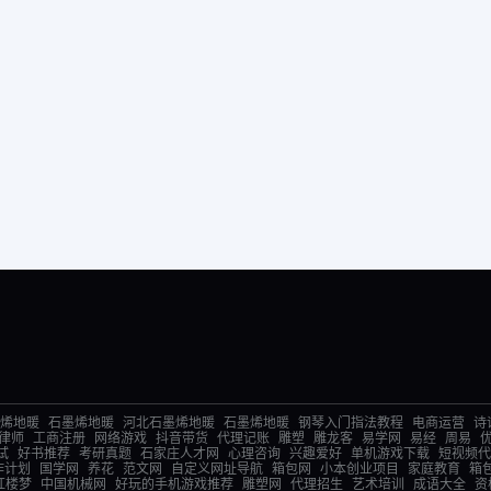
烯地暖
石墨烯地暖
河北石墨烯地暖
石墨烯地暖
钢琴入门指法教程
电商运营
诗
律师
工商注册
网络游戏
抖音带货
代理记账
雕塑
雕龙客
易学网
易经
周易
试
好书推荐
考研真题
石家庄人才网
心理咨询
兴趣爱好
单机游戏下载
短视频代
作计划
国学网
养花
范文网
自定义网址导航
箱包网
小本创业项目
家庭教育
箱
红楼梦
中国机械网
好玩的手机游戏推荐
雕塑网
代理招生
艺术培训
成语大全
资