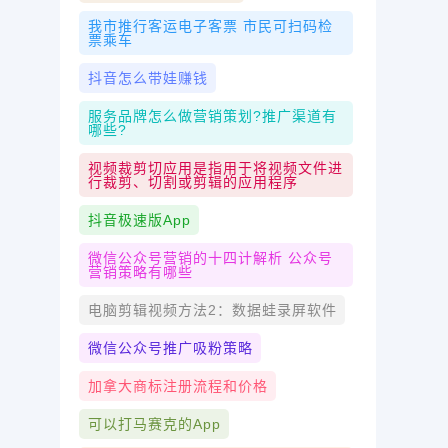
我市推行客运电子客票 市民可扫码检
票乘车
抖音怎么带娃赚钱
服务品牌怎么做营销策划?推广渠道有
哪些?
视频裁剪切应用是指用于将视频文件进
行裁剪、切割或剪辑的应用程序
抖音极速版app
微信公众号营销的十四计解析 公众号
营销策略有哪些
电脑剪辑视频方法2：数据蛙录屏软件
微信公众号推广吸粉策略
加拿大商标注册流程和价格
可以打马赛克的App