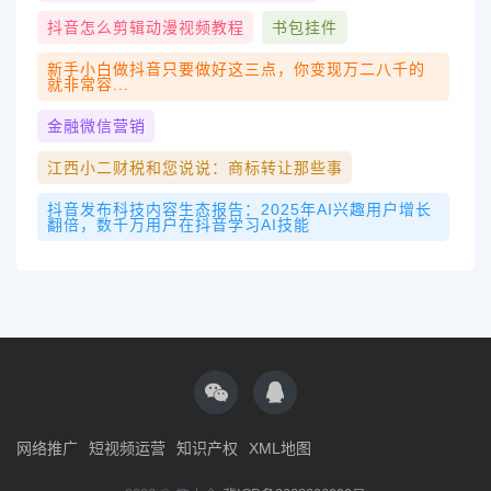
抖音怎么剪辑动漫视频教程
书包挂件
新手小白做抖音只要做好这三点，你变现万二八千的
就非常容...
金融微信营销
江西小二财税和您说说：商标转让那些事
抖音发布科技内容生态报告：2025年AI兴趣用户增长
翻倍，数千万用户在抖音学习AI技能
网络推广
短视频运营
知识产权
XML地图