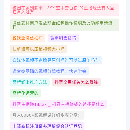
被困在家别躺平！3个“空手套白狼”的直播玩法有人靠
它月入过万
微信支付商户发放现金红包操作说明及此功能申请流
程
餐饮业微信推广
微商销售技巧
快剪辑可以压缩视频大小吗
自媒体视频不露脸算原创吗？可以过原创吗？
适合零基础的视频剪辑教程，快速学会
品牌线上推广方法
抖音全民任务怎么赚钱
品牌化运营的
抖音主播赚tiktok _ 抖音主播赚钱的途径是什么
​月入8000+影视解说详细步骤分享：​
申请商标注册证办理贸促会认证登记