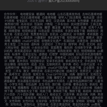
2026 © 趣中介
冀ICP备2023006999号
合作伙伴：
电地暖安装
暖通网
电地暖
山东石墨烯发热线
吉林石墨烯地暖
石墨烯地暖
河北石墨烯地暖
石墨烯地暖
钢琴入门指法教程
电商运营
诗词
PS修图
宝宝起名
河北生活网
鲜花
汉语词典
苗木网
女性健康
手机游戏
推荐排行榜
舟舟培训
包装网
IT教程
二手车估价
民间借贷律师
工商注册
网络游戏
抖音带货
代理记账
雕塑
雕龙客
易学网
易经
周易
优秀个人博
客
网络营销
短视频运营
抖音运营
在线题库
手游安卓版下载
网络知识
商
标交易
石家庄点痣
免费发布信息
玄机派
心理测试
好书推荐
考研真题
石
家庄人才网
心理咨询
兴趣爱好
单机游戏下载
短视频代运营
搜救犬
旅游
攻略
精雕图
chatGPT官网
非物质文化遗产
名酒回收
法律咨询
游戏推荐
男士发型
工作总结
语料库
汉语知识
工作计划
国学网
养花
范文网
自定
义网址导航
箱包网
小本创业项目
家庭教育
箱包网
在线新华字典
英语培
训机构
商务英语培训
雅思培训
书包网
采购批发网
鲁迅
短视频剧本
ps素
材库
标准件
石家庄论坛
道德经
红楼梦
中国机械网
好玩的手机游戏推荐
雕塑网
代理招生
艺术培训
成语大全
资格考试
少儿培训
英语培训
职业培
训
网赚
苗木供应
短视频培训
安卓手机游戏
单机游戏大全
手机游戏下载
创业赚钱
绿色软件
成语
文玩
互联网资讯
查字典
奇石
抖音代运营
十大
品牌排行榜
电商设计
服装服饰
chatGPT国内版
戏曲下载
企业服务
女士
发型
二手车
散文
律师咨询
石家庄代理记账
经典范文
优质范文
儿童文
学
高考作文
读后感
常用文书
Chat GPT中文版
词典
搜搜作文
实用范文
铜雕
石雕
不锈钢雕塑
雕刻网
浮雕
雕塑艺术
玻璃钢雕塑
景观雕塑
资治
通鉴翻译
资治通鉴在线阅读
书包品牌十大排名
儿童书包品牌排行榜
儿童书
包
小学生书包
书包品牌
女生书包
旅行箱
拉杆箱
奢侈品包包
单肩包
精
雕图下载
精雕教程
石家庄去痣哪里好
石家庄祛痣
石家庄点痣价格
戏曲视
频下载
河南豫剧大全下载
戏曲下载
黄梅戏下载
豫剧下载
易经网
周易网
六十四卦
六十四卦详解
易经入门
易经全文
汉语字典
英语词典
词典
男孩
起名
女孩取名
周易取名
男孩取名
宝宝取名
周易起名
女孩起名
道德经原
文
女性购物
女性时尚
化妆护肤
女性世界
宠物交易
宠物网
宠物猫
宠物
狗
宠物用品
宠物托运
宠物美容
石家庄黄金回收
黄金回收价格
ps教程