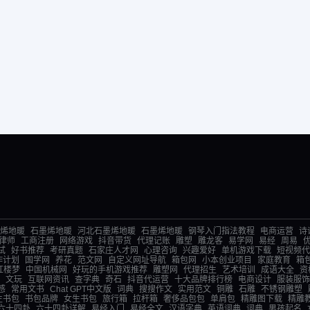
烯地暖
石墨烯地暖
河北石墨烯地暖
石墨烯地暖
钢琴入门指法教程
电商运营
诗
律师
工商注册
网络游戏
抖音带货
代理记账
雕塑
雕龙客
易学网
易经
周易
试
好书推荐
考研真题
石家庄人才网
心理咨询
兴趣爱好
单机游戏下载
短视频代
作计划
国学网
养花
范文网
自定义网址导航
箱包网
小本创业项目
家庭教育
箱
红楼梦
中国机械网
好玩的手机游戏推荐
雕塑网
代理招生
艺术培训
成语大全
资
文玩
互联网资讯
查字典
奇石
抖音代运营
十大品牌排行榜
电商设计
服装服饰
感
常用文书
Chat GPT中文版
词典
搜搜作文
实用范文
铜雕
石雕
不锈钢雕塑
生书包
书包品牌
女生书包
旅行箱
拉杆箱
奢侈品包包
单肩包
精雕图下载
精雕
六十四卦
六十四卦详解
易经入门
易经全文
汉语字典
英语词典
词典
男孩起名