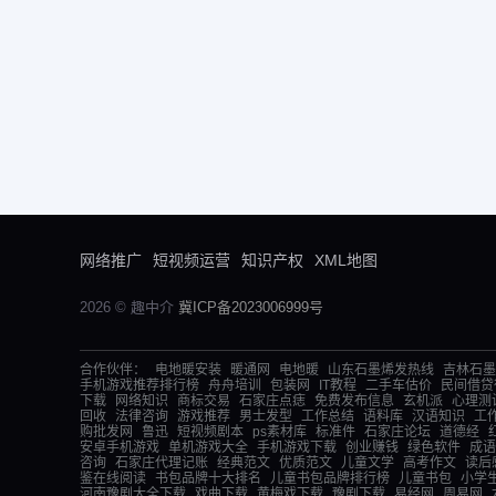
网络推广
短视频运营
知识产权
XML地图
2026 © 趣中介
冀ICP备2023006999号
合作伙伴：
电地暖安装
暖通网
电地暖
山东石墨烯发热线
吉林石墨
手机游戏推荐排行榜
舟舟培训
包装网
IT教程
二手车估价
民间借贷
下载
网络知识
商标交易
石家庄点痣
免费发布信息
玄机派
心理测
回收
法律咨询
游戏推荐
男士发型
工作总结
语料库
汉语知识
工
购批发网
鲁迅
短视频剧本
ps素材库
标准件
石家庄论坛
道德经
安卓手机游戏
单机游戏大全
手机游戏下载
创业赚钱
绿色软件
成语
咨询
石家庄代理记账
经典范文
优质范文
儿童文学
高考作文
读后
鉴在线阅读
书包品牌十大排名
儿童书包品牌排行榜
儿童书包
小学
河南豫剧大全下载
戏曲下载
黄梅戏下载
豫剧下载
易经网
周易网