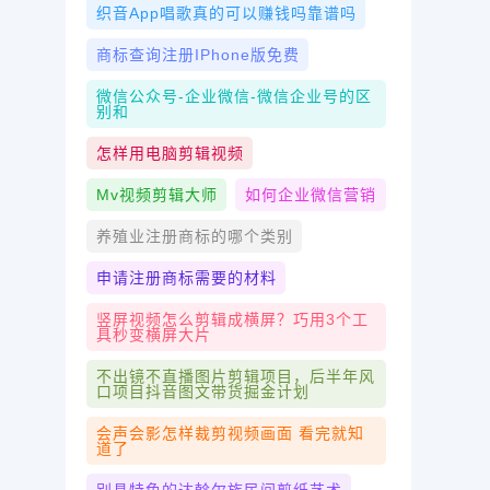
织音app唱歌真的可以赚钱吗靠谱吗
商标查询注册iPhone版免费
微信公众号-企业微信-微信企业号的区
别和
怎样用电脑剪辑视频
Mv视频剪辑大师
如何企业微信营销
养殖业注册商标的哪个类别
申请注册商标需要的材料
竖屏视频怎么剪辑成横屏？巧用3个工
具秒变横屏大片
不出镜不直播图片剪辑项目，后半年风
口项目抖音图文带货掘金计划
会声会影怎样裁剪视频画面 看完就知
道了