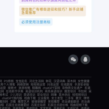
别具特色的达斡尔族民间剪纸艺术
微信推广有哪些途径和技巧？新手店铺
急需推荐
必须使用注册商标
词
PS修图
宝宝起名
河北生活网
鲜花
汉语词典
苗木网
女性健康
优秀个人博客
网络营销
短视频运营
抖音运营
在线题库
手游安卓版
运营
搜救犬
旅游攻略
精雕图
chatGPT官网
非物质文化遗产
名酒
包网
在线新华字典
英语培训机构
商务英语培训
雅思培训
书包网
采
格考试
少儿培训
英语培训
职业培训
网赚
苗木供应
短视频培训
chatGPT国内版
戏曲下载
企业服务
女士发型
二手车
散文
律师
雕刻网
浮雕
雕塑艺术
玻璃钢雕塑
景观雕塑
资治通鉴翻译
资治通
教程
石家庄去痣哪里好
石家庄祛痣
石家庄点痣价格
戏曲视频下载
女孩取名
周易取名
男孩取名
宝宝取名
周易起名
女孩起名
道德经