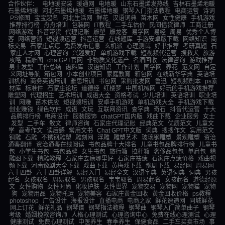
合作伙伴：
电地暖安装
暖通网
电地暖
山东石墨烯发热线
吉林石墨烯地暖
石墨烯地暖
河北石墨烯地暖
石墨烯地暖
钢琴入门指法教程
电商运营
诗词
PS修图
宝宝起名
河北生活网
鲜花
汉语词典
苗木网
女性健康
手机游戏
推荐排行榜
舟舟培训
包装网
IT教程
二手车估价
民间借贷律师
工商注册
网络游戏
抖音带货
代理记账
雕塑
雕龙客
易学网
易经
周易
优秀个人博
客
网络营销
短视频运营
抖音运营
在线题库
手游安卓版下载
网络知识
商
标交易
石家庄点痣
免费发布信息
玄机派
心理测试
好书推荐
考研真题
石
家庄人才网
心理咨询
兴趣爱好
单机游戏下载
短视频代运营
搜救犬
旅游
攻略
精雕图
chatGPT官网
非物质文化遗产
名酒回收
法律咨询
游戏推荐
男士发型
工作总结
语料库
汉语知识
工作计划
国学网
养花
范文网
自定
义网址导航
箱包网
小本创业项目
家庭教育
箱包网
在线新华字典
英语培
训机构
商务英语培训
雅思培训
书包网
采购批发网
鲁迅
短视频剧本
ps素
材库
标准件
石家庄论坛
道德经
红楼梦
中国机械网
好玩的手机游戏推荐
雕塑网
代理招生
艺术培训
成语大全
资格考试
少儿培训
英语培训
职业培
训
网赚
苗木供应
短视频培训
安卓手机游戏
单机游戏大全
手机游戏下载
创业赚钱
绿色软件
成语
文玩
互联网资讯
查字典
奇石
抖音代运营
十大
品牌排行榜
电商设计
服装服饰
chatGPT国内版
戏曲下载
企业服务
女士
发型
二手车
散文
律师咨询
石家庄代理记账
经典范文
优质范文
儿童文
学
高考作文
读后感
常用文书
Chat GPT中文版
词典
搜搜作文
实用范文
铜雕
石雕
不锈钢雕塑
雕刻网
浮雕
雕塑艺术
玻璃钢雕塑
景观雕塑
资治
通鉴翻译
资治通鉴在线阅读
书包品牌十大排名
儿童书包品牌排行榜
儿童书
包
小学生书包
书包品牌
女生书包
旅行箱
拉杆箱
奢侈品包包
单肩包
精
雕图下载
精雕教程
石家庄去痣哪里好
石家庄祛痣
石家庄点痣价格
戏曲视
频下载
河南豫剧大全下载
戏曲下载
黄梅戏下载
豫剧下载
易经网
周易网
六十四卦
六十四卦详解
易经入门
易经全文
汉语字典
英语词典
词典
男孩
起名
女孩取名
周易取名
男孩取名
宝宝取名
周易起名
女孩起名
道德经原
文
女性购物
女性时尚
化妆护肤
女性世界
宠物交易
宠物网
宠物猫
宠物
狗
宠物用品
宠物托运
宠物美容
石家庄黄金回收
黄金回收价格
ps教程
photoshop
广告设计
海报设计
直播电商
电商之家
鲜花速递网
同城鲜花
网上订花
鲜花礼品
钢琴谱
钢琴指法教程
钢琴曲
钢琴入门简单曲子
钢琴
考级
婚姻挽救咨询师
人格心理测试
心理咨询中心
免费在线心理测试
心理
健康测试
免费心理测试
中医养生
春季养生
保健食品
二手车买卖市场
事