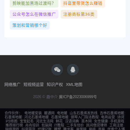
剪映能加黑场过渡吗？
抖音里带货怎么赚钱
公众号怎么在微信推广
注册商标第36类
策划和营销哪个好
网络推广
短视频运营
知识产权
XML地图
2026 © 趣中介
冀ICP备2023006999号
合作伙伴：
电地暖安装
暖通网
电地暖
山东石墨烯发热线
吉林石墨烯地暖
石墨烯地暖
河北石墨烯地暖
石墨烯地暖
钢琴入门指法教程
电商运营
诗词
PS修图
宝宝起名
河北生活网
鲜花
汉语词典
苗木网
女性健康
手机游戏
推荐排行榜
舟舟培训
包装网
IT教程
二手车估价
民间借贷律师
工商注册
网络游戏
抖音带货
代理记账
雕塑
雕龙客
易学网
易经
周易
优秀个人博