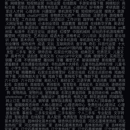
客
网络营销
短视频运营
抖音运营
在线题库
手游安卓版下载
网络知识
商
标交易
石家庄点痣
免费发布信息
玄机派
心理测试
好书推荐
考研真题
石
家庄人才网
心理咨询
兴趣爱好
单机游戏下载
短视频代运营
搜救犬
旅游
攻略
精雕图
chatGPT官网
非物质文化遗产
名酒回收
法律咨询
游戏推荐
男士发型
工作总结
语料库
汉语知识
工作计划
国学网
养花
范文网
自定
义网址导航
箱包网
小本创业项目
家庭教育
箱包网
在线新华字典
英语培
训机构
商务英语培训
雅思培训
书包网
采购批发网
鲁迅
短视频剧本
ps素
材库
标准件
石家庄论坛
道德经
红楼梦
中国机械网
好玩的手机游戏推荐
雕塑网
代理招生
艺术培训
成语大全
资格考试
少儿培训
英语培训
职业培
训
网赚
苗木供应
短视频培训
安卓手机游戏
单机游戏大全
手机游戏下载
创业赚钱
绿色软件
成语
文玩
互联网资讯
查字典
奇石
抖音代运营
十大
品牌排行榜
电商设计
服装服饰
chatGPT国内版
戏曲下载
企业服务
女士
发型
二手车
散文
律师咨询
石家庄代理记账
经典范文
优质范文
儿童文
学
高考作文
读后感
常用文书
Chat GPT中文版
词典
搜搜作文
实用范文
铜雕
石雕
不锈钢雕塑
雕刻网
浮雕
雕塑艺术
玻璃钢雕塑
景观雕塑
资治
通鉴翻译
资治通鉴在线阅读
书包品牌十大排名
儿童书包品牌排行榜
儿童书
包
小学生书包
书包品牌
女生书包
旅行箱
拉杆箱
奢侈品包包
单肩包
精
雕图下载
精雕教程
石家庄去痣哪里好
石家庄祛痣
石家庄点痣价格
戏曲视
频下载
河南豫剧大全下载
戏曲下载
黄梅戏下载
豫剧下载
易经网
周易网
六十四卦
六十四卦详解
易经入门
易经全文
汉语字典
英语词典
词典
男孩
起名
女孩取名
周易取名
男孩取名
宝宝取名
周易起名
女孩起名
道德经原
文
女性购物
女性时尚
化妆护肤
女性世界
宠物交易
宠物网
宠物猫
宠物
狗
宠物用品
宠物托运
宠物美容
石家庄黄金回收
黄金回收价格
ps教程
photoshop
广告设计
海报设计
直播电商
电商之家
鲜花速递网
同城鲜花
网上订花
鲜花礼品
钢琴谱
钢琴指法教程
钢琴曲
钢琴入门简单曲子
钢琴
考级
婚姻挽救咨询师
人格心理测试
心理咨询中心
免费在线心理测试
心理
健康测试
免费心理测试
中医养生
春季养生
保健食品
二手车买卖市场
事
故车出售
事故车
二手车交易网
二手车报价
个人二手车
专业配音
文字转
语音
智能语音
在线配音
真人配音
免费配音
配音神器
最新苗木供应信息
苗木求购信息
园林绿化苗木价格
银杏供应求购信息
河北石墨烯发热线
河北
发热线厂家
河北地暖安装厂家
吉林石墨烯发热线
吉林发热线厂家
吉林地暖
安装厂家
辽宁石墨烯发热线
辽宁发热线厂家
辽宁石墨烯地暖
辽宁地暖安装