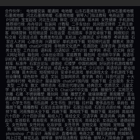
合作伙伴：
电地暖安装
暖通网
电地暖
山东石墨烯发热线
吉林石墨烯地暖
石墨烯地暖
河北石墨烯地暖
石墨烯地暖
钢琴入门指法教程
电商运营
诗词
PS修图
宝宝起名
河北生活网
鲜花
汉语词典
苗木网
女性健康
手机游戏
推荐排行榜
舟舟培训
包装网
IT教程
二手车估价
民间借贷律师
工商注册
网络游戏
抖音带货
代理记账
雕塑
雕龙客
易学网
易经
周易
优秀个人博
客
网络营销
短视频运营
抖音运营
在线题库
手游安卓版下载
网络知识
商
标交易
石家庄点痣
免费发布信息
玄机派
心理测试
好书推荐
考研真题
石
家庄人才网
心理咨询
兴趣爱好
单机游戏下载
短视频代运营
搜救犬
旅游
攻略
精雕图
chatGPT官网
非物质文化遗产
名酒回收
法律咨询
游戏推荐
男士发型
工作总结
语料库
汉语知识
工作计划
国学网
养花
范文网
自定
义网址导航
箱包网
小本创业项目
家庭教育
箱包网
在线新华字典
英语培
训机构
商务英语培训
雅思培训
书包网
采购批发网
鲁迅
短视频剧本
ps素
材库
标准件
石家庄论坛
道德经
红楼梦
中国机械网
好玩的手机游戏推荐
雕塑网
代理招生
艺术培训
成语大全
资格考试
少儿培训
英语培训
职业培
训
网赚
苗木供应
短视频培训
安卓手机游戏
单机游戏大全
手机游戏下载
创业赚钱
绿色软件
成语
文玩
互联网资讯
查字典
奇石
抖音代运营
十大
品牌排行榜
电商设计
服装服饰
chatGPT国内版
戏曲下载
企业服务
女士
发型
二手车
散文
律师咨询
石家庄代理记账
经典范文
优质范文
儿童文
学
高考作文
读后感
常用文书
Chat GPT中文版
词典
搜搜作文
实用范文
铜雕
石雕
不锈钢雕塑
雕刻网
浮雕
雕塑艺术
玻璃钢雕塑
景观雕塑
资治
通鉴翻译
资治通鉴在线阅读
书包品牌十大排名
儿童书包品牌排行榜
儿童书
包
小学生书包
书包品牌
女生书包
旅行箱
拉杆箱
奢侈品包包
单肩包
精
雕图下载
精雕教程
石家庄去痣哪里好
石家庄祛痣
石家庄点痣价格
戏曲视
频下载
河南豫剧大全下载
戏曲下载
黄梅戏下载
豫剧下载
易经网
周易网
六十四卦
六十四卦详解
易经入门
易经全文
汉语字典
英语词典
词典
男孩
起名
女孩取名
周易取名
男孩取名
宝宝取名
周易起名
女孩起名
道德经原
文
女性购物
女性时尚
化妆护肤
女性世界
宠物交易
宠物网
宠物猫
宠物
狗
宠物用品
宠物托运
宠物美容
石家庄黄金回收
黄金回收价格
ps教程
photoshop
广告设计
海报设计
直播电商
电商之家
鲜花速递网
同城鲜花
网上订花
鲜花礼品
钢琴谱
钢琴指法教程
钢琴曲
钢琴入门简单曲子
钢琴