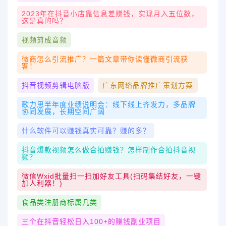
2023年在抖音小店靠信息差赚钱，实现月入五位数，
这是真的吗？
视频剪成音频
微商怎么引流推广？一篇文章带你读懂微商引流获
客！
抖音视频剪辑电脑版
广东网络品牌推广策划方案
歌力思半年度业绩说明会：线下线上齐发力，多品牌
协同发展，长期空间广阔
什么软件可以赚钱真实可靠？赚的多？
抖音爆款视频怎么做合拍赚钱？怎样制作合拍抖音视
频？
微信wxid批量扫一扫加好友工具(扫码集结好友，一键
加人利器！)
食品类注册商标属几类
三个在抖音轻松日入100+的赚钱副业项目