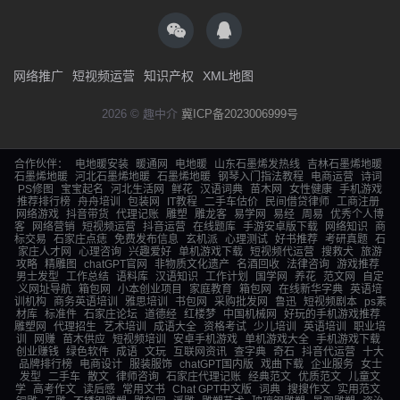
网络推广
短视频运营
知识产权
XML地图
2026 © 趣中介
冀ICP备2023006999号
合作伙伴：
电地暖安装
暖通网
电地暖
山东石墨烯发热线
吉林石墨烯地暖
石墨烯地暖
河北石墨烯地暖
石墨烯地暖
钢琴入门指法教程
电商运营
诗词
PS修图
宝宝起名
河北生活网
鲜花
汉语词典
苗木网
女性健康
手机游戏
推荐排行榜
舟舟培训
包装网
IT教程
二手车估价
民间借贷律师
工商注册
网络游戏
抖音带货
代理记账
雕塑
雕龙客
易学网
易经
周易
优秀个人博
客
网络营销
短视频运营
抖音运营
在线题库
手游安卓版下载
网络知识
商
标交易
石家庄点痣
免费发布信息
玄机派
心理测试
好书推荐
考研真题
石
家庄人才网
心理咨询
兴趣爱好
单机游戏下载
短视频代运营
搜救犬
旅游
攻略
精雕图
chatGPT官网
非物质文化遗产
名酒回收
法律咨询
游戏推荐
男士发型
工作总结
语料库
汉语知识
工作计划
国学网
养花
范文网
自定
义网址导航
箱包网
小本创业项目
家庭教育
箱包网
在线新华字典
英语培
训机构
商务英语培训
雅思培训
书包网
采购批发网
鲁迅
短视频剧本
ps素
材库
标准件
石家庄论坛
道德经
红楼梦
中国机械网
好玩的手机游戏推荐
雕塑网
代理招生
艺术培训
成语大全
资格考试
少儿培训
英语培训
职业培
训
网赚
苗木供应
短视频培训
安卓手机游戏
单机游戏大全
手机游戏下载
创业赚钱
绿色软件
成语
文玩
互联网资讯
查字典
奇石
抖音代运营
十大
品牌排行榜
电商设计
服装服饰
chatGPT国内版
戏曲下载
企业服务
女士
发型
二手车
散文
律师咨询
石家庄代理记账
经典范文
优质范文
儿童文
学
高考作文
读后感
常用文书
Chat GPT中文版
词典
搜搜作文
实用范文