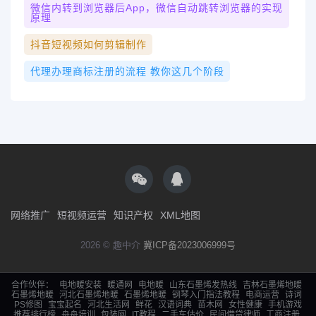
微信内转到浏览器后app，微信自动跳转浏览器的实现
原理
抖音短视频如何剪辑制作
代理办理商标注册的流程 教你这几个阶段
网络推广
短视频运营
知识产权
XML地图
2026 © 趣中介
冀ICP备2023006999号
合作伙伴：
电地暖安装
暖通网
电地暖
山东石墨烯发热线
吉林石墨烯地暖
石墨烯地暖
河北石墨烯地暖
石墨烯地暖
钢琴入门指法教程
电商运营
诗词
PS修图
宝宝起名
河北生活网
鲜花
汉语词典
苗木网
女性健康
手机游戏
推荐排行榜
舟舟培训
包装网
IT教程
二手车估价
民间借贷律师
工商注册