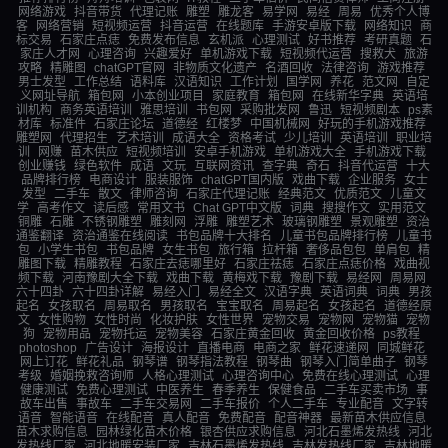
网络游戏
抖音带货
代理记账
雕塑
雕龙客
易学网
易经
周易
优秀个人博
客
网络营销
短视频运营
抖音运营
在线题库
手游安卓版下载
网络知识
商
标交易
石家庄点痣
免费发布信息
玄机派
心理测试
好书推荐
考研真题
石
家庄人才网
心理咨询
兴趣爱好
单机游戏下载
短视频代运营
搜救犬
旅游
攻略
精雕图
chatGPT官网
非物质文化遗产
名酒回收
法律咨询
游戏推荐
男士发型
工作总结
语料库
汉语知识
工作计划
国学网
养花
范文网
自定
义网址导航
箱包网
小本创业项目
家庭教育
箱包网
在线新华字典
英语培
训机构
商务英语培训
雅思培训
书包网
采购批发网
鲁迅
短视频剧本
ps素
材库
标准件
石家庄论坛
道德经
红楼梦
中国机械网
好玩的手机游戏推荐
雕塑网
代理招生
艺术培训
成语大全
资格考试
少儿培训
英语培训
职业培
训
网赚
苗木供应
短视频培训
安卓手机游戏
单机游戏大全
手机游戏下载
创业赚钱
绿色软件
成语
文玩
互联网资讯
查字典
奇石
抖音代运营
十大
品牌排行榜
电商设计
服装服饰
chatGPT国内版
戏曲下载
企业服务
女士
发型
二手车
散文
律师咨询
石家庄代理记账
经典范文
优质范文
儿童文
学
高考作文
读后感
常用文书
Chat GPT中文版
词典
搜搜作文
实用范文
铜雕
石雕
不锈钢雕塑
雕刻网
浮雕
雕塑艺术
玻璃钢雕塑
景观雕塑
资治
通鉴翻译
资治通鉴在线阅读
书包品牌十大排名
儿童书包品牌排行榜
儿童书
包
小学生书包
书包品牌
女生书包
旅行箱
拉杆箱
奢侈品包包
单肩包
精
雕图下载
精雕教程
石家庄去痣哪里好
石家庄祛痣
石家庄点痣价格
戏曲视
频下载
河南豫剧大全下载
戏曲下载
黄梅戏下载
豫剧下载
易经网
周易网
六十四卦
六十四卦详解
易经入门
易经全文
汉语字典
英语词典
词典
男孩
起名
女孩取名
周易取名
男孩取名
宝宝取名
周易起名
女孩起名
道德经原
文
女性购物
女性时尚
化妆护肤
女性世界
宠物交易
宠物网
宠物猫
宠物
狗
宠物用品
宠物托运
宠物美容
石家庄黄金回收
黄金回收价格
ps教程
photoshop
广告设计
海报设计
直播电商
电商之家
鲜花速递网
同城鲜花
网上订花
鲜花礼品
钢琴谱
钢琴指法教程
钢琴曲
钢琴入门简单曲子
钢琴
考级
婚姻挽救咨询师
人格心理测试
心理咨询中心
免费在线心理测试
心理
健康测试
免费心理测试
中医养生
春季养生
保健食品
二手车买卖市场
事
故车出售
事故车
二手车交易网
二手车报价
个人二手车
专业配音
文字转
语音
智能语音
在线配音
真人配音
免费配音
配音神器
最新苗木供应信息
苗木求购信息
园林绿化苗木价格
银杏供应求购信息
河北石墨烯发热线
河北
发热线厂家
河北地暖安装厂家
吉林石墨烯发热线
吉林发热线厂家
吉林地暖