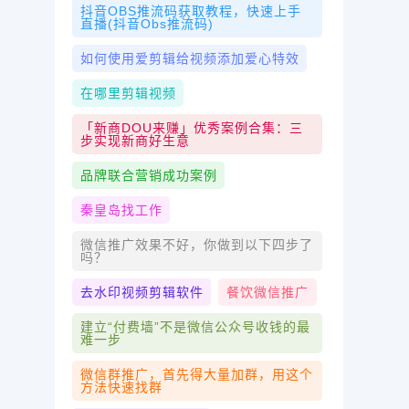
抖音OBS推流码获取教程，快速上手
直播(抖音obs推流码)
如何使用爱剪辑给视频添加爱心特效
在哪里剪辑视频
「新商DOU来赚」优秀案例合集：三
步实现新商好生意
品牌联合营销成功案例
秦皇岛找工作
微信推广效果不好，你做到以下四步了
吗？
去水印视频剪辑软件
餐饮微信推广
建立“付费墙”不是微信公众号收钱的最
难一步
微信群推广，首先得大量加群，用这个
方法快速找群