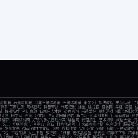
烯地暖
石墨烯地暖
河北石墨烯地暖
石墨烯地暖
钢琴入门指法教程
电商运营
诗
律师
工商注册
网络游戏
抖音带货
代理记账
雕塑
雕龙客
易学网
易经
周易
试
好书推荐
考研真题
石家庄人才网
心理咨询
兴趣爱好
单机游戏下载
短视频代
作计划
国学网
养花
范文网
自定义网址导航
箱包网
小本创业项目
家庭教育
箱
红楼梦
中国机械网
好玩的手机游戏推荐
雕塑网
代理招生
艺术培训
成语大全
资
文玩
互联网资讯
查字典
奇石
抖音代运营
十大品牌排行榜
电商设计
服装服饰
感
常用文书
Chat GPT中文版
词典
搜搜作文
实用范文
铜雕
石雕
不锈钢雕塑
生书包
书包品牌
女生书包
旅行箱
拉杆箱
奢侈品包包
单肩包
精雕图下载
精雕
六十四卦
六十四卦详解
易经入门
易经全文
汉语字典
英语词典
词典
男孩起名