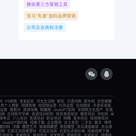
微信第三方营销工具
宝马“失速”加码品牌营销
公司企业商标注册
词
PS修图
宝宝起名
河北生活网
鲜花
汉语词典
苗木网
女性健康
优秀个人博客
网络营销
短视频运营
抖音运营
在线题库
手游安卓版
运营
搜救犬
旅游攻略
精雕图
chatGPT官网
非物质文化遗产
名酒
包网
在线新华字典
英语培训机构
商务英语培训
雅思培训
书包网
采
格考试
少儿培训
英语培训
职业培训
网赚
苗木供应
短视频培训
chatGPT国内版
戏曲下载
企业服务
女士发型
二手车
散文
律师
雕刻网
浮雕
雕塑艺术
玻璃钢雕塑
景观雕塑
资治通鉴翻译
资治通
教程
石家庄去痣哪里好
石家庄祛痣
石家庄点痣价格
戏曲视频下载
女孩取名
周易取名
男孩取名
宝宝取名
周易起名
女孩起名
道德经