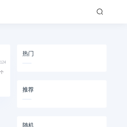
热门
124
个
推荐
随机