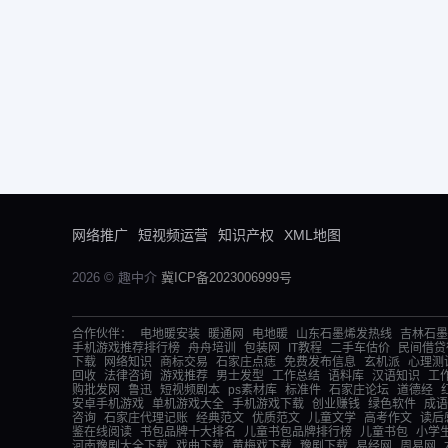
网络推广
短视频运营
知识产权
XML地图
2026 © 趣中介
冀ICP备2023006999号
合作伙伴：
电地暖安装
暖通网
电地暖
山东石墨烯发热线
吉林石墨
手机游戏推荐排行榜
舟舟培训
包装网
IT教程
二手车估价
民间借贷
下载
网络知识
商标交易
石家庄点痣
免费发布信息
玄机派
心理测
回收
法律咨询
游戏推荐
男士发型
工作总结
语料库
汉语知识
工
购批发网
鲁迅
短视频剧本
ps素材库
标准件
石家庄论坛
道德经
安卓手机游戏
单机游戏大全
手机游戏下载
创业赚钱
绿色软件
成语
咨询
石家庄代理记账
经典范文
优质范文
儿童文学
高考作文
读后
鉴在线阅读
书包品牌十大排名
儿童书包品牌排行榜
儿童书包
小学
河南豫剧大全下载
戏曲下载
黄梅戏下载
豫剧下载
易经网
周易网