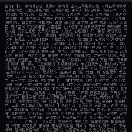
合作伙伴：
电地暖安装
暖通网
电地暖
山东石墨烯发热线
吉林石墨烯地暖
石墨烯地暖
河北石墨烯地暖
石墨烯地暖
钢琴入门指法教程
电商运营
诗词
PS修图
宝宝起名
河北生活网
鲜花
汉语词典
苗木网
女性健康
手机游戏
推荐排行榜
舟舟培训
包装网
IT教程
二手车估价
民间借贷律师
工商注册
网络游戏
抖音带货
代理记账
雕塑
雕龙客
易学网
易经
周易
优秀个人博
客
网络营销
短视频运营
抖音运营
在线题库
手游安卓版下载
网络知识
商
标交易
石家庄点痣
免费发布信息
玄机派
心理测试
好书推荐
考研真题
石
家庄人才网
心理咨询
兴趣爱好
单机游戏下载
短视频代运营
搜救犬
旅游
攻略
精雕图
chatGPT官网
非物质文化遗产
名酒回收
法律咨询
游戏推荐
男士发型
工作总结
语料库
汉语知识
工作计划
国学网
养花
范文网
自定
义网址导航
箱包网
小本创业项目
家庭教育
箱包网
在线新华字典
英语培
训机构
商务英语培训
雅思培训
书包网
采购批发网
鲁迅
短视频剧本
ps素
材库
标准件
石家庄论坛
道德经
红楼梦
中国机械网
好玩的手机游戏推荐
雕塑网
代理招生
艺术培训
成语大全
资格考试
少儿培训
英语培训
职业培
训
网赚
苗木供应
短视频培训
安卓手机游戏
单机游戏大全
手机游戏下载
创业赚钱
绿色软件
成语
文玩
互联网资讯
查字典
奇石
抖音代运营
十大
品牌排行榜
电商设计
服装服饰
chatGPT国内版
戏曲下载
企业服务
女士
发型
二手车
散文
律师咨询
石家庄代理记账
经典范文
优质范文
儿童文
学
高考作文
读后感
常用文书
Chat GPT中文版
词典
搜搜作文
实用范文
铜雕
石雕
不锈钢雕塑
雕刻网
浮雕
雕塑艺术
玻璃钢雕塑
景观雕塑
资治
通鉴翻译
资治通鉴在线阅读
书包品牌十大排名
儿童书包品牌排行榜
儿童书
包
小学生书包
书包品牌
女生书包
旅行箱
拉杆箱
奢侈品包包
单肩包
精
雕图下载
精雕教程
石家庄去痣哪里好
石家庄祛痣
石家庄点痣价格
戏曲视
频下载
河南豫剧大全下载
戏曲下载
黄梅戏下载
豫剧下载
易经网
周易网
六十四卦
六十四卦详解
易经入门
易经全文
汉语字典
英语词典
词典
男孩
起名
女孩取名
周易取名
男孩取名
宝宝取名
周易起名
女孩起名
道德经原
文
女性购物
女性时尚
化妆护肤
女性世界
宠物交易
宠物网
宠物猫
宠物
狗
宠物用品
宠物托运
宠物美容
石家庄黄金回收
黄金回收价格
ps教程
photoshop
广告设计
海报设计
直播电商
电商之家
鲜花速递网
同城鲜花
网上订花
鲜花礼品
钢琴谱
钢琴指法教程
钢琴曲
钢琴入门简单曲子
钢琴
考级
婚姻挽救咨询师
人格心理测试
心理咨询中心
免费在线心理测试
心理