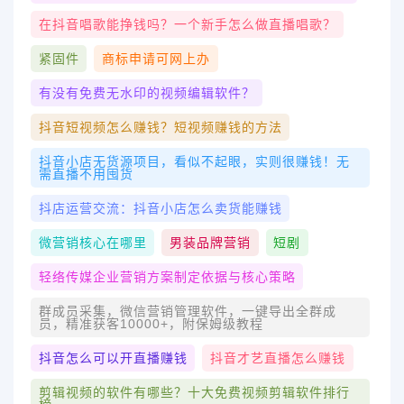
在抖音唱歌能挣钱吗？一个新手怎么做直播唱歌？
紧固件
商标申请可网上办
有没有免费无水印的视频编辑软件？
抖音短视频怎么赚钱？短视频赚钱的方法
抖音小店无货源项目，看似不起眼，实则很赚钱！无
需直播不用囤货
抖店运营交流：抖音小店怎么卖货能赚钱
微营销核心在哪里
男装品牌营销
短剧
轻络传媒企业营销方案制定依据与核心策略
群成员采集，微信营销管理软件，一键导出全群成
员，精准获客10000+，附保姆级教程
抖音怎么可以开直播赚钱
抖音才艺直播怎么赚钱
剪辑视频的软件有哪些？十大免费视频剪辑软件排行