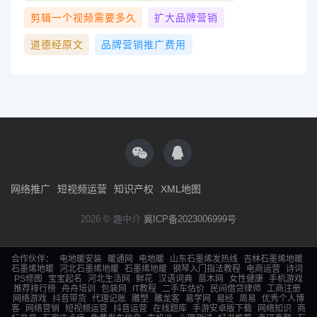
剪辑一个视频需要多久
扩大品牌营销
道德经原文
品牌营销推广费用
网络推广
短视频运营
知识产权
XML地图
2026 © 趣中介
冀ICP备2023006999号
合作伙伴：
电地暖安装
暖通网
电地暖
山东石墨烯发热线
吉林石墨烯地暖
石墨烯地暖
河北石墨烯地暖
石墨烯地暖
钢琴入门指法教程
电商运营
诗词
PS修图
宝宝起名
河北生活网
鲜花
汉语词典
苗木网
女性健康
手机游戏
推荐排行榜
舟舟培训
包装网
IT教程
二手车估价
民间借贷律师
工商注册
网络游戏
抖音带货
代理记账
雕塑
雕龙客
易学网
易经
周易
优秀个人博
客
网络营销
短视频运营
抖音运营
在线题库
手游安卓版下载
网络知识
商