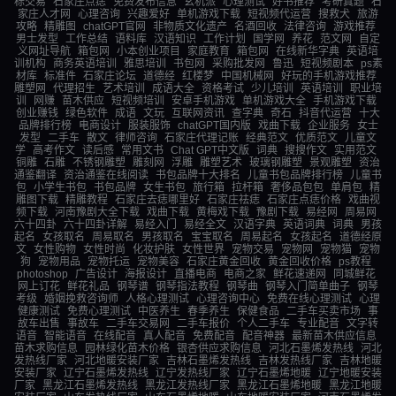
标交易
石家庄点痣
免费发布信息
玄机派
心理测试
好书推荐
考研真题
石
家庄人才网
心理咨询
兴趣爱好
单机游戏下载
短视频代运营
搜救犬
旅游
攻略
精雕图
chatGPT官网
非物质文化遗产
名酒回收
法律咨询
游戏推荐
男士发型
工作总结
语料库
汉语知识
工作计划
国学网
养花
范文网
自定
义网址导航
箱包网
小本创业项目
家庭教育
箱包网
在线新华字典
英语培
训机构
商务英语培训
雅思培训
书包网
采购批发网
鲁迅
短视频剧本
ps素
材库
标准件
石家庄论坛
道德经
红楼梦
中国机械网
好玩的手机游戏推荐
雕塑网
代理招生
艺术培训
成语大全
资格考试
少儿培训
英语培训
职业培
训
网赚
苗木供应
短视频培训
安卓手机游戏
单机游戏大全
手机游戏下载
创业赚钱
绿色软件
成语
文玩
互联网资讯
查字典
奇石
抖音代运营
十大
品牌排行榜
电商设计
服装服饰
chatGPT国内版
戏曲下载
企业服务
女士
发型
二手车
散文
律师咨询
石家庄代理记账
经典范文
优质范文
儿童文
学
高考作文
读后感
常用文书
Chat GPT中文版
词典
搜搜作文
实用范文
铜雕
石雕
不锈钢雕塑
雕刻网
浮雕
雕塑艺术
玻璃钢雕塑
景观雕塑
资治
通鉴翻译
资治通鉴在线阅读
书包品牌十大排名
儿童书包品牌排行榜
儿童书
包
小学生书包
书包品牌
女生书包
旅行箱
拉杆箱
奢侈品包包
单肩包
精
雕图下载
精雕教程
石家庄去痣哪里好
石家庄祛痣
石家庄点痣价格
戏曲视
频下载
河南豫剧大全下载
戏曲下载
黄梅戏下载
豫剧下载
易经网
周易网
六十四卦
六十四卦详解
易经入门
易经全文
汉语字典
英语词典
词典
男孩
起名
女孩取名
周易取名
男孩取名
宝宝取名
周易起名
女孩起名
道德经原
文
女性购物
女性时尚
化妆护肤
女性世界
宠物交易
宠物网
宠物猫
宠物
狗
宠物用品
宠物托运
宠物美容
石家庄黄金回收
黄金回收价格
ps教程
photoshop
广告设计
海报设计
直播电商
电商之家
鲜花速递网
同城鲜花
网上订花
鲜花礼品
钢琴谱
钢琴指法教程
钢琴曲
钢琴入门简单曲子
钢琴
考级
婚姻挽救咨询师
人格心理测试
心理咨询中心
免费在线心理测试
心理
健康测试
免费心理测试
中医养生
春季养生
保健食品
二手车买卖市场
事
故车出售
事故车
二手车交易网
二手车报价
个人二手车
专业配音
文字转
语音
智能语音
在线配音
真人配音
免费配音
配音神器
最新苗木供应信息
苗木求购信息
园林绿化苗木价格
银杏供应求购信息
河北石墨烯发热线
河北
发热线厂家
河北地暖安装厂家
吉林石墨烯发热线
吉林发热线厂家
吉林地暖
安装厂家
辽宁石墨烯发热线
辽宁发热线厂家
辽宁石墨烯地暖
辽宁地暖安装
厂家
黑龙江石墨烯发热线
黑龙江发热线厂家
黑龙江石墨烯地暖
黑龙江地暖