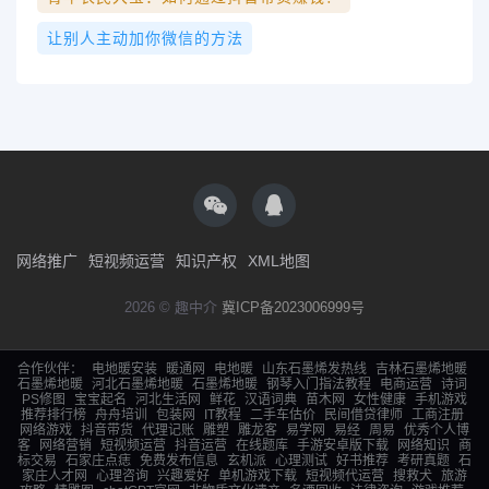
让别人主动加你微信的方法
网络推广
短视频运营
知识产权
XML地图
2026 © 趣中介
冀ICP备2023006999号
合作伙伴：
电地暖安装
暖通网
电地暖
山东石墨烯发热线
吉林石墨烯地暖
石墨烯地暖
河北石墨烯地暖
石墨烯地暖
钢琴入门指法教程
电商运营
诗词
PS修图
宝宝起名
河北生活网
鲜花
汉语词典
苗木网
女性健康
手机游戏
推荐排行榜
舟舟培训
包装网
IT教程
二手车估价
民间借贷律师
工商注册
网络游戏
抖音带货
代理记账
雕塑
雕龙客
易学网
易经
周易
优秀个人博
客
网络营销
短视频运营
抖音运营
在线题库
手游安卓版下载
网络知识
商
标交易
石家庄点痣
免费发布信息
玄机派
心理测试
好书推荐
考研真题
石
家庄人才网
心理咨询
兴趣爱好
单机游戏下载
短视频代运营
搜救犬
旅游