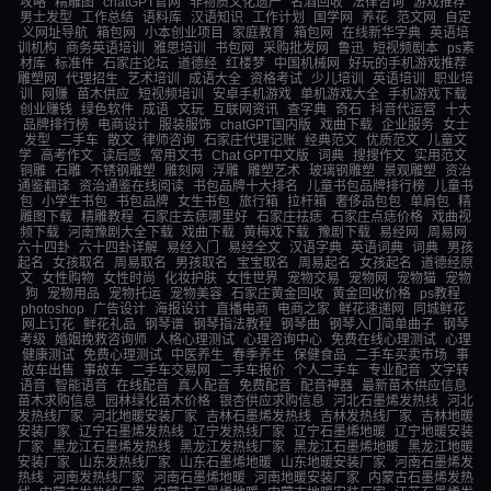
攻略
精雕图
chatGPT官网
非物质文化遗产
名酒回收
法律咨询
游戏推荐
男士发型
工作总结
语料库
汉语知识
工作计划
国学网
养花
范文网
自定
义网址导航
箱包网
小本创业项目
家庭教育
箱包网
在线新华字典
英语培
训机构
商务英语培训
雅思培训
书包网
采购批发网
鲁迅
短视频剧本
ps素
材库
标准件
石家庄论坛
道德经
红楼梦
中国机械网
好玩的手机游戏推荐
雕塑网
代理招生
艺术培训
成语大全
资格考试
少儿培训
英语培训
职业培
训
网赚
苗木供应
短视频培训
安卓手机游戏
单机游戏大全
手机游戏下载
创业赚钱
绿色软件
成语
文玩
互联网资讯
查字典
奇石
抖音代运营
十大
品牌排行榜
电商设计
服装服饰
chatGPT国内版
戏曲下载
企业服务
女士
发型
二手车
散文
律师咨询
石家庄代理记账
经典范文
优质范文
儿童文
学
高考作文
读后感
常用文书
Chat GPT中文版
词典
搜搜作文
实用范文
铜雕
石雕
不锈钢雕塑
雕刻网
浮雕
雕塑艺术
玻璃钢雕塑
景观雕塑
资治
通鉴翻译
资治通鉴在线阅读
书包品牌十大排名
儿童书包品牌排行榜
儿童书
包
小学生书包
书包品牌
女生书包
旅行箱
拉杆箱
奢侈品包包
单肩包
精
雕图下载
精雕教程
石家庄去痣哪里好
石家庄祛痣
石家庄点痣价格
戏曲视
频下载
河南豫剧大全下载
戏曲下载
黄梅戏下载
豫剧下载
易经网
周易网
六十四卦
六十四卦详解
易经入门
易经全文
汉语字典
英语词典
词典
男孩
起名
女孩取名
周易取名
男孩取名
宝宝取名
周易起名
女孩起名
道德经原
文
女性购物
女性时尚
化妆护肤
女性世界
宠物交易
宠物网
宠物猫
宠物
狗
宠物用品
宠物托运
宠物美容
石家庄黄金回收
黄金回收价格
ps教程
photoshop
广告设计
海报设计
直播电商
电商之家
鲜花速递网
同城鲜花
网上订花
鲜花礼品
钢琴谱
钢琴指法教程
钢琴曲
钢琴入门简单曲子
钢琴
考级
婚姻挽救咨询师
人格心理测试
心理咨询中心
免费在线心理测试
心理
健康测试
免费心理测试
中医养生
春季养生
保健食品
二手车买卖市场
事
故车出售
事故车
二手车交易网
二手车报价
个人二手车
专业配音
文字转
语音
智能语音
在线配音
真人配音
免费配音
配音神器
最新苗木供应信息
苗木求购信息
园林绿化苗木价格
银杏供应求购信息
河北石墨烯发热线
河北
发热线厂家
河北地暖安装厂家
吉林石墨烯发热线
吉林发热线厂家
吉林地暖
安装厂家
辽宁石墨烯发热线
辽宁发热线厂家
辽宁石墨烯地暖
辽宁地暖安装
厂家
黑龙江石墨烯发热线
黑龙江发热线厂家
黑龙江石墨烯地暖
黑龙江地暖
安装厂家
山东发热线厂家
山东石墨烯地暖
山东地暖安装厂家
河南石墨烯发
热线
河南发热线厂家
河南石墨烯地暖
河南地暖安装厂家
内蒙古石墨烯发热