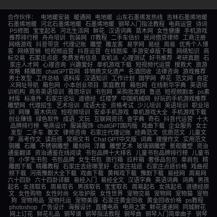
合作伙伴：
电地暖安装
暖通网
电地暖
山东石墨烯发热线
吉林石墨烯地暖
石墨烯地暖
河北石墨烯地暖
石墨烯地暖
钢琴入门指法教程
电商运营
诗词
PS修图
宝宝起名
河北生活网
鲜花
汉语词典
苗木网
女性健康
手机游戏
推荐排行榜
舟舟培训
包装网
IT教程
二手车估价
民间借贷律师
工商注册
网络游戏
抖音带货
代理记账
雕塑
雕龙客
易学网
易经
周易
优秀个人博
客
网络营销
短视频运营
抖音运营
在线题库
手游安卓版下载
网络知识
商
标交易
石家庄点痣
免费发布信息
玄机派
心理测试
好书推荐
考研真题
石
家庄人才网
心理咨询
兴趣爱好
单机游戏下载
短视频代运营
搜救犬
旅游
攻略
精雕图
chatGPT官网
非物质文化遗产
名酒回收
法律咨询
游戏推荐
男士发型
工作总结
语料库
汉语知识
工作计划
国学网
养花
范文网
自定
义网址导航
箱包网
小本创业项目
家庭教育
箱包网
在线新华字典
英语培
训机构
商务英语培训
雅思培训
书包网
采购批发网
鲁迅
短视频剧本
ps素
材库
标准件
石家庄论坛
道德经
红楼梦
中国机械网
好玩的手机游戏推荐
雕塑网
代理招生
艺术培训
成语大全
资格考试
少儿培训
英语培训
职业培
训
网赚
苗木供应
短视频培训
安卓手机游戏
单机游戏大全
手机游戏下载
创业赚钱
绿色软件
成语
文玩
互联网资讯
查字典
奇石
抖音代运营
十大
品牌排行榜
电商设计
服装服饰
chatGPT国内版
戏曲下载
企业服务
女士
发型
二手车
散文
律师咨询
石家庄代理记账
经典范文
优质范文
儿童文
学
高考作文
读后感
常用文书
Chat GPT中文版
词典
搜搜作文
实用范文
铜雕
石雕
不锈钢雕塑
雕刻网
浮雕
雕塑艺术
玻璃钢雕塑
景观雕塑
资治
通鉴翻译
资治通鉴在线阅读
书包品牌十大排名
儿童书包品牌排行榜
儿童书
包
小学生书包
书包品牌
女生书包
旅行箱
拉杆箱
奢侈品包包
单肩包
精
雕图下载
精雕教程
石家庄去痣哪里好
石家庄祛痣
石家庄点痣价格
戏曲视
频下载
河南豫剧大全下载
戏曲下载
黄梅戏下载
豫剧下载
易经网
周易网
六十四卦
六十四卦详解
易经入门
易经全文
汉语字典
英语词典
词典
男孩
起名
女孩取名
周易取名
男孩取名
宝宝取名
周易起名
女孩起名
道德经原
文
女性购物
女性时尚
化妆护肤
女性世界
宠物交易
宠物网
宠物猫
宠物
狗
宠物用品
宠物托运
宠物美容
石家庄黄金回收
黄金回收价格
ps教程
photoshop
广告设计
海报设计
直播电商
电商之家
鲜花速递网
同城鲜花
网上订花
鲜花礼品
钢琴谱
钢琴指法教程
钢琴曲
钢琴入门简单曲子
钢琴