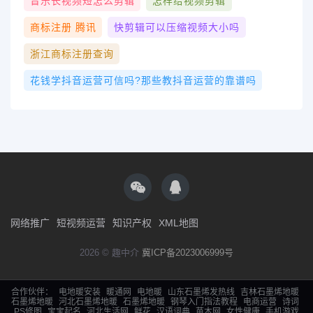
音乐长视频短怎么剪辑
怎样给视频剪辑
商标注册 腾讯
快剪辑可以压缩视频大小吗
浙江商标注册查询
花钱学抖音运营可信吗?那些教抖音运营的靠谱吗
网络推广
短视频运营
知识产权
XML地图
2026 © 趣中介
冀ICP备2023006999号
合作伙伴：
电地暖安装
暖通网
电地暖
山东石墨烯发热线
吉林石墨烯地暖
石墨烯地暖
河北石墨烯地暖
石墨烯地暖
钢琴入门指法教程
电商运营
诗词
PS修图
宝宝起名
河北生活网
鲜花
汉语词典
苗木网
女性健康
手机游戏