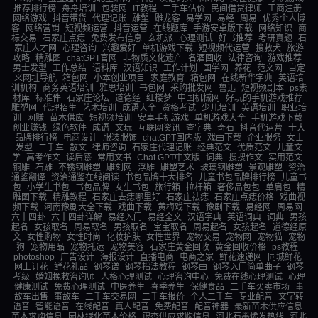
推荐排行榜
舟舟培训
包装网
IT教程
二手车估价
民间借贷律师
工商注册
网络游戏
抖音带货
代理记账
雕塑
雕龙客
易学网
易经
周易
优秀个人博
客
网络营销
短视频运营
抖音运营
在线题库
手游安卓版下载
网络知识
商
标交易
石家庄点痣
免费发布信息
玄机派
心理测试
好书推荐
考研真题
石
家庄人才网
心理咨询
兴趣爱好
单机游戏下载
短视频代运营
搜救犬
旅游
攻略
精雕图
chatGPT官网
非物质文化遗产
名酒回收
法律咨询
游戏推荐
男士发型
工作总结
语料库
汉语知识
工作计划
国学网
养花
范文网
自定
义网址导航
箱包网
小本创业项目
家庭教育
箱包网
在线新华字典
英语培
训机构
商务英语培训
雅思培训
书包网
采购批发网
鲁迅
短视频剧本
ps素
材库
标准件
石家庄论坛
道德经
红楼梦
中国机械网
好玩的手机游戏推荐
雕塑网
代理招生
艺术培训
成语大全
资格考试
少儿培训
英语培训
职业培
训
网赚
苗木供应
短视频培训
安卓手机游戏
单机游戏大全
手机游戏下载
创业赚钱
绿色软件
成语
文玩
互联网资讯
查字典
奇石
抖音代运营
十大
品牌排行榜
电商设计
服装服饰
chatGPT国内版
戏曲下载
企业服务
女士
发型
二手车
散文
律师咨询
石家庄代理记账
经典范文
优质范文
儿童文
学
高考作文
读后感
常用文书
Chat GPT中文版
词典
搜搜作文
实用范文
铜雕
石雕
不锈钢雕塑
雕刻网
浮雕
雕塑艺术
玻璃钢雕塑
景观雕塑
资治
通鉴翻译
资治通鉴在线阅读
书包品牌十大排名
儿童书包品牌排行榜
儿童书
包
小学生书包
书包品牌
女生书包
旅行箱
拉杆箱
奢侈品包包
单肩包
精
雕图下载
精雕教程
石家庄去痣哪里好
石家庄祛痣
石家庄点痣价格
戏曲视
频下载
河南豫剧大全下载
戏曲下载
黄梅戏下载
豫剧下载
易经网
周易网
六十四卦
六十四卦详解
易经入门
易经全文
汉语字典
英语词典
词典
男孩
起名
女孩取名
周易取名
男孩取名
宝宝取名
周易起名
女孩起名
道德经原
文
女性购物
女性时尚
化妆护肤
女性世界
宠物交易
宠物网
宠物猫
宠物
狗
宠物用品
宠物托运
宠物美容
石家庄黄金回收
黄金回收价格
ps教程
photoshop
广告设计
海报设计
直播电商
电商之家
鲜花速递网
同城鲜花
网上订花
鲜花礼品
钢琴谱
钢琴指法教程
钢琴曲
钢琴入门简单曲子
钢琴
考级
婚姻挽救咨询师
人格心理测试
心理咨询中心
免费在线心理测试
心理
健康测试
免费心理测试
中医养生
春季养生
保健食品
二手车买卖市场
事
故车出售
事故车
二手车交易网
二手车报价
个人二手车
专业配音
文字转
语音
智能语音
在线配音
真人配音
免费配音
配音神器
最新苗木供应信息
苗木求购信息
园林绿化苗木价格
银杏供应求购信息
河北石墨烯发热线
河北