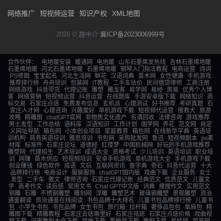
网络推广
短视频运营
知识产权
XML地图
2026 © 趣中介
冀ICP备2023006999号
合作伙伴：
电地暖安装
暖通网
电地暖
山东石墨烯发热线
吉林石墨烯地暖
石墨烯地暖
河北石墨烯地暖
石墨烯地暖
钢琴入门指法教程
电商运营
诗词
PS修图
宝宝起名
河北生活网
鲜花
汉语词典
苗木网
女性健康
手机游戏
推荐排行榜
舟舟培训
包装网
IT教程
二手车估价
民间借贷律师
工商注册
网络游戏
抖音带货
代理记账
雕塑
雕龙客
易学网
易经
周易
优秀个人博
客
网络营销
短视频运营
抖音运营
在线题库
手游安卓版下载
网络知识
商
标交易
石家庄点痣
免费发布信息
玄机派
心理测试
好书推荐
考研真题
石
家庄人才网
心理咨询
兴趣爱好
单机游戏下载
短视频代运营
搜救犬
旅游
攻略
精雕图
chatGPT官网
非物质文化遗产
名酒回收
法律咨询
游戏推荐
男士发型
工作总结
语料库
汉语知识
工作计划
国学网
养花
范文网
自定
义网址导航
箱包网
小本创业项目
家庭教育
箱包网
在线新华字典
英语培
训机构
商务英语培训
雅思培训
书包网
采购批发网
鲁迅
短视频剧本
ps素
材库
标准件
石家庄论坛
道德经
红楼梦
中国机械网
好玩的手机游戏推荐
雕塑网
代理招生
艺术培训
成语大全
资格考试
少儿培训
英语培训
职业培
训
网赚
苗木供应
短视频培训
安卓手机游戏
单机游戏大全
手机游戏下载
创业赚钱
绿色软件
成语
文玩
互联网资讯
查字典
奇石
抖音代运营
十大
品牌排行榜
电商设计
服装服饰
chatGPT国内版
戏曲下载
企业服务
女士
发型
二手车
散文
律师咨询
石家庄代理记账
经典范文
优质范文
儿童文
学
高考作文
读后感
常用文书
Chat GPT中文版
词典
搜搜作文
实用范文
铜雕
石雕
不锈钢雕塑
雕刻网
浮雕
雕塑艺术
玻璃钢雕塑
景观雕塑
资治
通鉴翻译
资治通鉴在线阅读
书包品牌十大排名
儿童书包品牌排行榜
儿童书
包
小学生书包
书包品牌
女生书包
旅行箱
拉杆箱
奢侈品包包
单肩包
精
雕图下载
精雕教程
石家庄去痣哪里好
石家庄祛痣
石家庄点痣价格
戏曲视
频下载
河南豫剧大全下载
戏曲下载
黄梅戏下载
豫剧下载
易经网
周易网