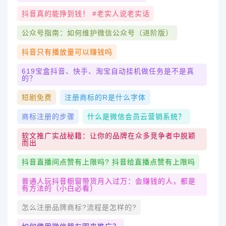
抖音真的能挣到钱！ #老实人说老实话
公众号指南：如何维护微信公众号（进阶版）
抖音只有播放量可以赚钱吗
619宝盒抖音、快手、淘宝自动挂机做任务是不是真
的？
短剧免费
注册商标的r是什么字体
商标注册的步骤
什么是微信会员云营销系统？
软文推广实战秘籍：让你的品牌在众多竞争者中脱颖
而出
抖音直播间点赞有上限吗? 抖音给直播点赞有上限吗
普通人玩抖音橱窗带货月入过万：会赚钱的人，都是
有方法的（小白必看）
怎么注册品牌商标?流程是怎样的?