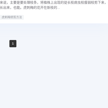
来说，主要是要处理枝条，将植株上出现的徒长枝病虫枝瘦弱枝剪下来，
长出来，也能。虎刺梅的花开在新枝的...
虎刺梅修剪方法
1