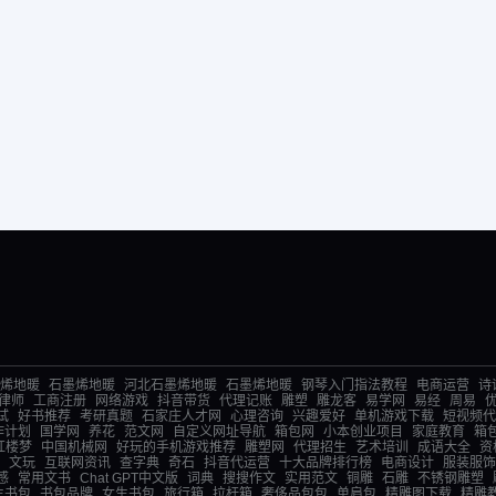
烯地暖
石墨烯地暖
河北石墨烯地暖
石墨烯地暖
钢琴入门指法教程
电商运营
诗
律师
工商注册
网络游戏
抖音带货
代理记账
雕塑
雕龙客
易学网
易经
周易
试
好书推荐
考研真题
石家庄人才网
心理咨询
兴趣爱好
单机游戏下载
短视频代
作计划
国学网
养花
范文网
自定义网址导航
箱包网
小本创业项目
家庭教育
箱
红楼梦
中国机械网
好玩的手机游戏推荐
雕塑网
代理招生
艺术培训
成语大全
资
文玩
互联网资讯
查字典
奇石
抖音代运营
十大品牌排行榜
电商设计
服装服饰
感
常用文书
Chat GPT中文版
词典
搜搜作文
实用范文
铜雕
石雕
不锈钢雕塑
生书包
书包品牌
女生书包
旅行箱
拉杆箱
奢侈品包包
单肩包
精雕图下载
精雕