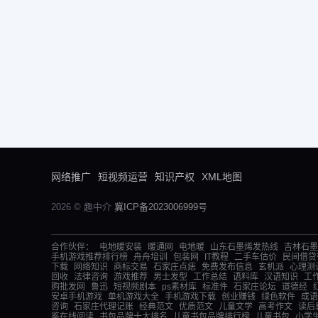
网络推广
短视频运营
知识产权
XML地图
2026 © 趣中介
冀ICP备2023006999号
合作伙伴：
电地暖安装
暖通网
电地暖
山东石墨烯发热线
吉林石墨
手机游戏推荐排行榜
舟舟培训
包装网
IT教程
二手车估价
民间借贷
下载
网络知识
商标交易
石家庄点痣
免费发布信息
玄机派
心理测
回收
法律咨询
游戏推荐
男士发型
工作总结
语料库
汉语知识
工
购批发网
鲁迅
短视频剧本
ps素材库
标准件
石家庄论坛
道德经
安卓手机游戏
单机游戏大全
手机游戏下载
创业赚钱
绿色软件
成语
咨询
石家庄代理记账
经典范文
优质范文
儿童文学
高考作文
读后
鉴在线阅读
书包品牌十大排名
儿童书包品牌排行榜
儿童书包
小学