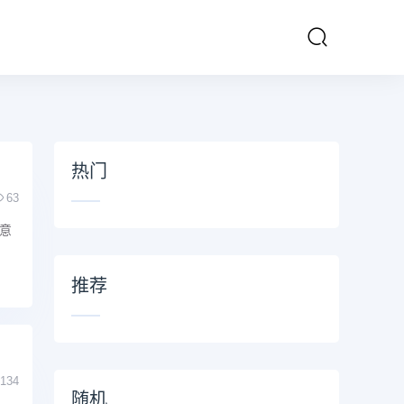
热门
63
意
推荐
134
随机