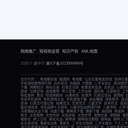
网络推广
短视频运营
知识产权
XML地图
2026 © 趣中介
冀ICP备2023006999号
合作伙伴：
电地暖安装
暖通网
电地暖
山东石墨烯发热线
吉林石墨
手机游戏推荐排行榜
舟舟培训
包装网
IT教程
二手车估价
民间借贷
下载
网络知识
商标交易
石家庄点痣
免费发布信息
玄机派
心理测
回收
法律咨询
游戏推荐
男士发型
工作总结
语料库
汉语知识
工
购批发网
鲁迅
短视频剧本
ps素材库
标准件
石家庄论坛
道德经
安卓手机游戏
单机游戏大全
手机游戏下载
创业赚钱
绿色软件
成语
咨询
石家庄代理记账
经典范文
优质范文
儿童文学
高考作文
读后
鉴在线阅读
书包品牌十大排名
儿童书包品牌排行榜
儿童书包
小学
河南豫剧大全下载
戏曲下载
黄梅戏下载
豫剧下载
易经网
周易网
原文
女性购物
女性时尚
化妆护肤
女性世界
宠物交易
宠物网
宠
城鲜花
网上订花
鲜花礼品
钢琴谱
钢琴指法教程
钢琴曲
钢琴入门
车买卖市场
事故车出售
事故车
二手车交易网
二手车报价
个人二手
河北石墨烯发热线
河北发热线厂家
河北地暖安装厂家
吉林石墨烯发