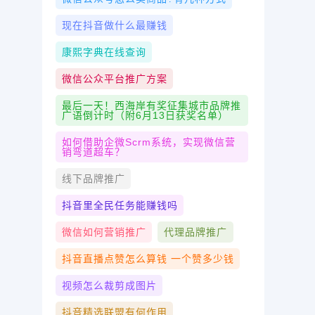
现在抖音做什么最赚钱
康熙字典在线查询
微信公众平台推广方案
最后一天！西海岸有奖征集城市品牌推
广语倒计时（附6月13日获奖名单）
如何借助企微scrm系统，实现微信营
销弯道超车？
线下品牌推广
抖音里全民任务能赚钱吗
微信如何营销推广
代理品牌推广
抖音直播点赞怎么算钱 一个赞多少钱
视频怎么裁剪成图片
抖音精选联盟有何作用