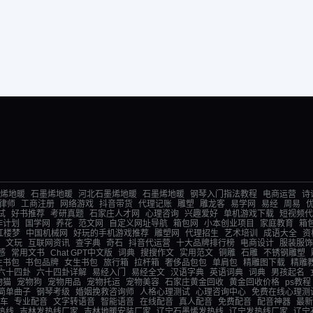
烯地暖
石墨烯地暖
河北石墨烯地暖
石墨烯地暖
钢琴入门指法教程
电商运营
诗
律师
工商注册
网络游戏
抖音带货
代理记账
雕塑
雕龙客
易学网
易经
周易
试
好书推荐
考研真题
石家庄人才网
心理咨询
兴趣爱好
单机游戏下载
短视频代
作计划
国学网
养花
范文网
自定义网址导航
箱包网
小本创业项目
家庭教育
箱
红楼梦
中国机械网
好玩的手机游戏推荐
雕塑网
代理招生
艺术培训
成语大全
资
文玩
互联网资讯
查字典
奇石
抖音代运营
十大品牌排行榜
电商设计
服装服饰
感
常用文书
Chat GPT中文版
词典
搜搜作文
实用范文
铜雕
石雕
不锈钢雕塑
生书包
书包品牌
女生书包
旅行箱
拉杆箱
奢侈品包包
单肩包
精雕图下载
精雕
六十四卦
六十四卦详解
易经入门
易经全文
汉语字典
英语词典
词典
男孩起名
物猫
宠物狗
宠物用品
宠物托运
宠物美容
石家庄黄金回收
黄金回收价格
ps教程
简单曲子
钢琴考级
婚姻挽救咨询师
人格心理测试
心理咨询中心
免费在线心理测
车
专业配音
文字转语音
智能语音
在线配音
真人配音
免费配音
配音神器
最新
热线
吉林发热线厂家
吉林地暖安装厂家
辽宁石墨烯发热线
辽宁发热线厂家
辽宁