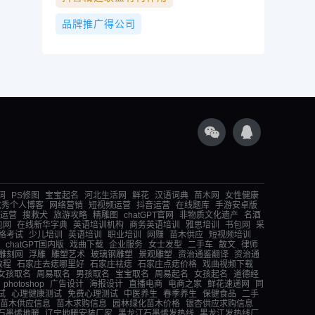
品牌推广得公司
词
PS修图
宝宝起名
河北生活网
鲜花
汉语词典
苗木网
女性健康
优秀个人博客
网络营销
短视频运营
抖音运营
在线题库
手游安卓版
运营
搜救犬
旅游攻略
精雕图
chatGPT官网
非物质文化遗产
名酒
包网
在线新华字典
英语培训机构
商务英语培训
雅思培训
书包网
采
格考试
少儿培训
英语培训
职业培训
网赚
苗木供应
短视频培训
chatGPT国内版
戏曲下载
企业服务
女士发型
二手车
散文
律师
雕刻网
浮雕
雕塑艺术
玻璃钢雕塑
景观雕塑
资治通鉴翻译
资治通
教程
石家庄去痣哪里好
石家庄祛痣
石家庄点痣价格
戏曲视频下载
女孩取名
周易取名
男孩取名
宝宝取名
周易起名
女孩起名
道德经
photoshop
广告设计
海报设计
直播电商
电商之家
鲜花速递网
同
试
心理健康测试
免费心理测试
中医养生
春季养生
保健食品
二手
苗木供应信息
苗木求购信息
园林绿化苗木价格
银杏供应求购信息
石墨烯地暖
辽宁地暖安装厂家
黑龙江石墨烯发热线
黑龙江发热线厂