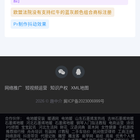
脸]
欧盟法院没有支持红牛的蓝灰颜色组合商标注册
Pr制作抖动效果
网络推广
短视频运营
知识产权
XML地图
2026 © 趣中介
冀ICP备2023006999号
合作伙伴：
电地暖安装
暖通网
电地暖
山东石墨烯发热线
吉林石墨烯地暖
石墨烯地暖
河北石墨烯地暖
石墨烯地暖
钢琴入门指法教程
电商运营
诗词
PS修图
宝宝起名
河北生活网
鲜花
汉语词典
苗木网
女性健康
手机游戏
推荐排行榜
舟舟培训
包装网
IT教程
二手车估价
民间借贷律师
工商注册
网络游戏
抖音带货
代理记账
雕塑
雕龙客
易学网
易经
周易
优秀个人博