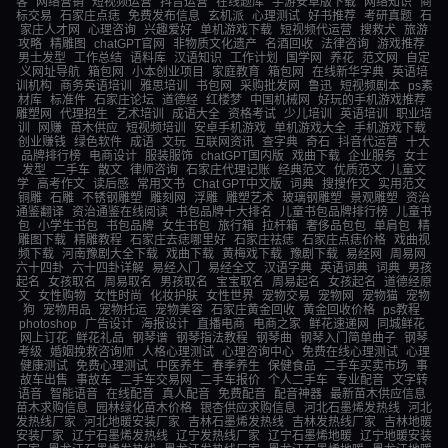
客
网络营销
短视频运营
抖音运营
在线题库
手游安卓版下载
网络知识
商
标交易
石家庄点痣
免费发布信息
玄机派
心理测试
好书推荐
考研真题
石
家庄人才网
心理咨询
兴趣爱好
单机游戏下载
短视频代运营
搜救犬
旅游
攻略
精雕图
chatGPT官网
非物质文化遗产
名酒回收
法律咨询
游戏推荐
男士发型
工作总结
语料库
汉语知识
工作计划
国学网
养花
范文网
自定
义网址导航
箱包网
小本创业项目
家庭教育
箱包网
在线新华字典
英语培
训机构
商务英语培训
雅思培训
书包网
采购批发网
鲁迅
短视频剧本
ps素
材库
标准件
石家庄论坛
道德经
红楼梦
中国机械网
好玩的手机游戏推荐
雕塑网
代理招生
艺术培训
成语大全
资格考试
少儿培训
英语培训
职业培
训
网赚
苗木供应
短视频培训
安卓手机游戏
单机游戏大全
手机游戏下载
创业赚钱
绿色软件
成语
文玩
互联网资讯
查字典
奇石
抖音代运营
十大
品牌排行榜
电商设计
服装服饰
chatGPT国内版
戏曲下载
企业服务
女士
发型
二手车
散文
律师咨询
石家庄代理记账
经典范文
优质范文
儿童文
学
高考作文
读后感
常用文书
Chat GPT中文版
词典
搜搜作文
实用范文
铜雕
石雕
不锈钢雕塑
雕刻网
浮雕
雕塑艺术
玻璃钢雕塑
景观雕塑
资治
通鉴翻译
资治通鉴在线阅读
书包品牌十大排名
儿童书包品牌排行榜
儿童书
包
小学生书包
书包品牌
女生书包
旅行箱
拉杆箱
奢侈品包包
单肩包
精
雕图下载
精雕教程
石家庄去痣哪里好
石家庄祛痣
石家庄点痣价格
戏曲视
频下载
河南豫剧大全下载
戏曲下载
黄梅戏下载
豫剧下载
易经网
周易网
六十四卦
六十四卦详解
易经入门
易经全文
汉语字典
英语词典
词典
男孩
起名
女孩取名
周易取名
男孩取名
宝宝取名
周易起名
女孩起名
道德经原
文
女性购物
女性时尚
化妆护肤
女性世界
宠物交易
宠物网
宠物猫
宠物
狗
宠物用品
宠物托运
宠物美容
石家庄黄金回收
黄金回收价格
ps教程
photoshop
广告设计
海报设计
直播电商
电商之家
鲜花速递网
同城鲜花
网上订花
鲜花礼品
钢琴谱
钢琴指法教程
钢琴曲
钢琴入门简单曲子
钢琴
考级
婚姻挽救咨询师
人格心理测试
心理咨询中心
免费在线心理测试
心理
健康测试
免费心理测试
中医养生
春季养生
保健食品
二手车买卖市场
事
故车出售
事故车
二手车交易网
二手车报价
个人二手车
专业配音
文字转
语音
智能语音
在线配音
真人配音
免费配音
配音神器
最新苗木供应信息
苗木求购信息
园林绿化苗木价格
银杏供应求购信息
河北石墨烯发热线
河北
发热线厂家
河北地暖安装厂家
吉林石墨烯发热线
吉林发热线厂家
吉林地暖
安装厂家
辽宁石墨烯发热线
辽宁发热线厂家
辽宁石墨烯地暖
辽宁地暖安装