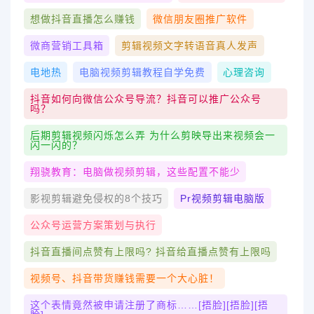
想做抖音直播怎么赚钱
微信朋友圈推广软件
微商营销工具箱
剪辑视频文字转语音真人发声
电地热
电脑视频剪辑教程自学免费
心理咨询
抖音如何向微信公众号导流？抖音可以推广公众号
吗？
后期剪辑视频闪烁怎么弄 为什么剪映导出来视频会一
闪一闪的？
翔骁教育：电脑做视频剪辑，这些配置不能少
影视剪辑避免侵权的8个技巧
Pr视频剪辑电脑版
公众号运营方案策划与执行
抖音直播间点赞有上限吗? 抖音给直播点赞有上限吗
视频号、抖音带货赚钱需要一个大心脏！
这个表情竟然被申请注册了商标……[捂脸][捂脸][捂