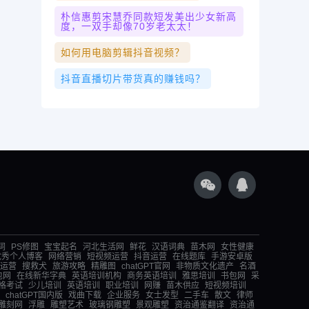
朴信惠剪宋慧乔同款短发美出少女新高
度，一双手却像70岁老太太！
如何用电脑剪辑抖音视频？
抖音直播切片带货真的赚钱吗？
词
PS修图
宝宝起名
河北生活网
鲜花
汉语词典
苗木网
女性健康
优秀个人博客
网络营销
短视频运营
抖音运营
在线题库
手游安卓版
运营
搜救犬
旅游攻略
精雕图
chatGPT官网
非物质文化遗产
名酒
包网
在线新华字典
英语培训机构
商务英语培训
雅思培训
书包网
采
格考试
少儿培训
英语培训
职业培训
网赚
苗木供应
短视频培训
chatGPT国内版
戏曲下载
企业服务
女士发型
二手车
散文
律师
雕刻网
浮雕
雕塑艺术
玻璃钢雕塑
景观雕塑
资治通鉴翻译
资治通