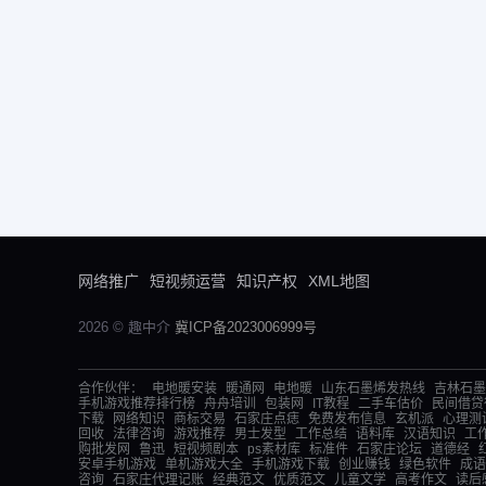
网络推广
短视频运营
知识产权
XML地图
2026 © 趣中介
冀ICP备2023006999号
合作伙伴：
电地暖安装
暖通网
电地暖
山东石墨烯发热线
吉林石墨
手机游戏推荐排行榜
舟舟培训
包装网
IT教程
二手车估价
民间借贷
下载
网络知识
商标交易
石家庄点痣
免费发布信息
玄机派
心理测
回收
法律咨询
游戏推荐
男士发型
工作总结
语料库
汉语知识
工
购批发网
鲁迅
短视频剧本
ps素材库
标准件
石家庄论坛
道德经
安卓手机游戏
单机游戏大全
手机游戏下载
创业赚钱
绿色软件
成语
咨询
石家庄代理记账
经典范文
优质范文
儿童文学
高考作文
读后