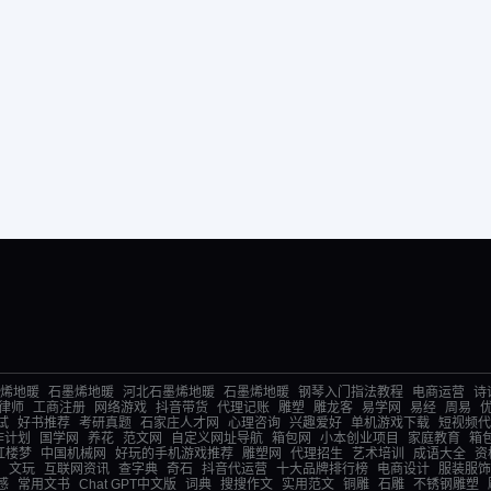
烯地暖
石墨烯地暖
河北石墨烯地暖
石墨烯地暖
钢琴入门指法教程
电商运营
诗
律师
工商注册
网络游戏
抖音带货
代理记账
雕塑
雕龙客
易学网
易经
周易
试
好书推荐
考研真题
石家庄人才网
心理咨询
兴趣爱好
单机游戏下载
短视频代
作计划
国学网
养花
范文网
自定义网址导航
箱包网
小本创业项目
家庭教育
箱
红楼梦
中国机械网
好玩的手机游戏推荐
雕塑网
代理招生
艺术培训
成语大全
资
文玩
互联网资讯
查字典
奇石
抖音代运营
十大品牌排行榜
电商设计
服装服饰
感
常用文书
Chat GPT中文版
词典
搜搜作文
实用范文
铜雕
石雕
不锈钢雕塑