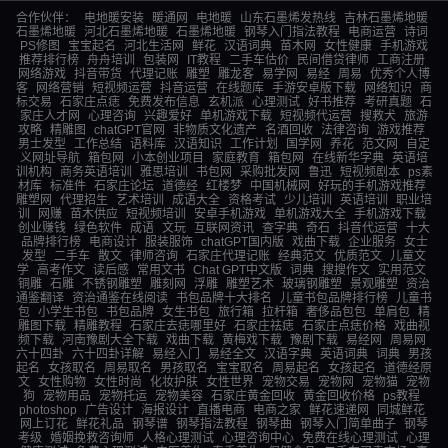
合作伙伴：
电地暖安装
暖通网
电地暖
山东石墨烯发热线
吉林石墨烯地暖
石墨烯地暖
河北石墨烯地暖
石墨烯地暖
钢琴入门指法教程
电商运营
诗词
PS修图
宝宝起名
河北生活网
鲜花
汉语词典
苗木网
女性健康
手机游戏
推荐排行榜
舟舟培训
包装网
IT教程
二手车估价
民间借贷律师
工商注册
网络游戏
抖音带货
代理记账
雕塑
雕龙客
易学网
易经
周易
优秀个人博
客
网络营销
短视频运营
抖音运营
在线题库
手游安卓版下载
网络知识
商
标交易
石家庄点痣
免费发布信息
玄机派
心理测试
好书推荐
考研真题
石
家庄人才网
心理咨询
兴趣爱好
单机游戏下载
短视频代运营
搜救犬
旅游
攻略
精雕图
chatGPT官网
非物质文化遗产
名酒回收
法律咨询
游戏推荐
男士发型
工作总结
语料库
汉语知识
工作计划
国学网
养花
范文网
自定
义网址导航
箱包网
小本创业项目
家庭教育
箱包网
在线新华字典
英语培
训机构
商务英语培训
雅思培训
书包网
采购批发网
鲁迅
短视频剧本
ps素
材库
标准件
石家庄论坛
道德经
红楼梦
中国机械网
好玩的手机游戏推荐
雕塑网
代理招生
艺术培训
成语大全
资格考试
少儿培训
英语培训
职业培
训
网赚
苗木供应
短视频培训
安卓手机游戏
单机游戏大全
手机游戏下载
创业赚钱
绿色软件
成语
文玩
互联网资讯
查字典
奇石
抖音代运营
十大
品牌排行榜
电商设计
服装服饰
chatGPT国内版
戏曲下载
企业服务
女士
发型
二手车
散文
律师咨询
石家庄代理记账
经典范文
优质范文
儿童文
学
高考作文
读后感
常用文书
Chat GPT中文版
词典
搜搜作文
实用范文
铜雕
石雕
不锈钢雕塑
雕刻网
浮雕
雕塑艺术
玻璃钢雕塑
景观雕塑
资治
通鉴翻译
资治通鉴在线阅读
书包品牌十大排名
儿童书包品牌排行榜
儿童书
包
小学生书包
书包品牌
女生书包
旅行箱
拉杆箱
奢侈品包包
单肩包
精
雕图下载
精雕教程
石家庄去痣哪里好
石家庄祛痣
石家庄点痣价格
戏曲视
频下载
河南豫剧大全下载
戏曲下载
黄梅戏下载
豫剧下载
易经网
周易网
六十四卦
六十四卦详解
易经入门
易经全文
汉语字典
英语词典
词典
男孩
起名
女孩取名
周易取名
男孩取名
宝宝取名
周易起名
女孩起名
道德经原
文
女性购物
女性时尚
化妆护肤
女性世界
宠物交易
宠物网
宠物猫
宠物
狗
宠物用品
宠物托运
宠物美容
石家庄黄金回收
黄金回收价格
ps教程
photoshop
广告设计
海报设计
直播电商
电商之家
鲜花速递网
同城鲜花
网上订花
鲜花礼品
钢琴谱
钢琴指法教程
钢琴曲
钢琴入门简单曲子
钢琴
考级
婚姻挽救咨询师
人格心理测试
心理咨询中心
免费在线心理测试
心理