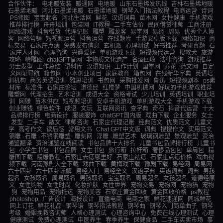
合作伙伴：
电地暖安装
暖通网
电地暖
山东石墨烯发热线
吉林石墨烯地暖
石墨烯地暖
河北石墨烯地暖
石墨烯地暖
钢琴入门指法教程
电商运营
诗词
PS修图
宝宝起名
河北生活网
鲜花
汉语词典
苗木网
女性健康
手机游戏
推荐排行榜
舟舟培训
包装网
IT教程
二手车估价
民间借贷律师
工商注册
网络游戏
抖音带货
代理记账
雕塑
雕龙客
易学网
易经
周易
优秀个人博
客
网络营销
短视频运营
抖音运营
在线题库
手游安卓版下载
网络知识
商
标交易
石家庄点痣
免费发布信息
玄机派
心理测试
好书推荐
考研真题
石
家庄人才网
心理咨询
兴趣爱好
单机游戏下载
短视频代运营
搜救犬
旅游
攻略
精雕图
chatGPT官网
非物质文化遗产
名酒回收
法律咨询
游戏推荐
男士发型
工作总结
语料库
汉语知识
工作计划
国学网
养花
范文网
自定
义网址导航
箱包网
小本创业项目
家庭教育
箱包网
在线新华字典
英语培
训机构
商务英语培训
雅思培训
书包网
采购批发网
鲁迅
短视频剧本
ps素
材库
标准件
石家庄论坛
道德经
红楼梦
中国机械网
好玩的手机游戏推荐
雕塑网
代理招生
艺术培训
成语大全
资格考试
少儿培训
英语培训
职业培
训
网赚
苗木供应
短视频培训
安卓手机游戏
单机游戏大全
手机游戏下载
创业赚钱
绿色软件
成语
文玩
互联网资讯
查字典
奇石
抖音代运营
十大
品牌排行榜
电商设计
服装服饰
chatGPT国内版
戏曲下载
企业服务
女士
发型
二手车
散文
律师咨询
石家庄代理记账
经典范文
优质范文
儿童文
学
高考作文
读后感
常用文书
Chat GPT中文版
词典
搜搜作文
实用范文
铜雕
石雕
不锈钢雕塑
雕刻网
浮雕
雕塑艺术
玻璃钢雕塑
景观雕塑
资治
通鉴翻译
资治通鉴在线阅读
书包品牌十大排名
儿童书包品牌排行榜
儿童书
包
小学生书包
书包品牌
女生书包
旅行箱
拉杆箱
奢侈品包包
单肩包
精
雕图下载
精雕教程
石家庄去痣哪里好
石家庄祛痣
石家庄点痣价格
戏曲视
频下载
河南豫剧大全下载
戏曲下载
黄梅戏下载
豫剧下载
易经网
周易网
六十四卦
六十四卦详解
易经入门
易经全文
汉语字典
英语词典
词典
男孩
起名
女孩取名
周易取名
男孩取名
宝宝取名
周易起名
女孩起名
道德经原
文
女性购物
女性时尚
化妆护肤
女性世界
宠物交易
宠物网
宠物猫
宠物
狗
宠物用品
宠物托运
宠物美容
石家庄黄金回收
黄金回收价格
ps教程
photoshop
广告设计
海报设计
直播电商
电商之家
鲜花速递网
同城鲜花
网上订花
鲜花礼品
钢琴谱
钢琴指法教程
钢琴曲
钢琴入门简单曲子
钢琴
考级
婚姻挽救咨询师
人格心理测试
心理咨询中心
免费在线心理测试
心理
健康测试
免费心理测试
中医养生
春季养生
保健食品
二手车买卖市场
事