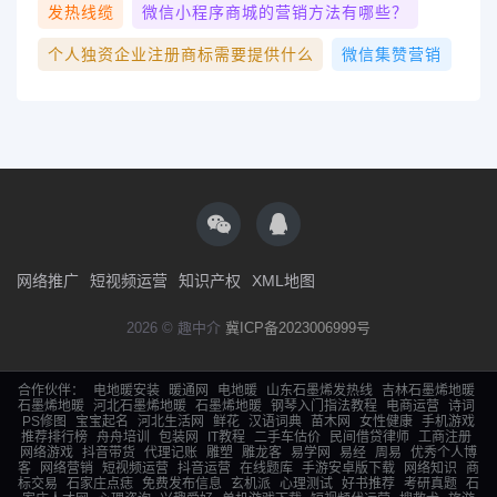
发热线缆
微信小程序商城的营销方法有哪些？
个人独资企业注册商标需要提供什么
微信集赞营销
网络推广
短视频运营
知识产权
XML地图
2026 © 趣中介
冀ICP备2023006999号
合作伙伴：
电地暖安装
暖通网
电地暖
山东石墨烯发热线
吉林石墨烯地暖
石墨烯地暖
河北石墨烯地暖
石墨烯地暖
钢琴入门指法教程
电商运营
诗词
PS修图
宝宝起名
河北生活网
鲜花
汉语词典
苗木网
女性健康
手机游戏
推荐排行榜
舟舟培训
包装网
IT教程
二手车估价
民间借贷律师
工商注册
网络游戏
抖音带货
代理记账
雕塑
雕龙客
易学网
易经
周易
优秀个人博
客
网络营销
短视频运营
抖音运营
在线题库
手游安卓版下载
网络知识
商
标交易
石家庄点痣
免费发布信息
玄机派
心理测试
好书推荐
考研真题
石