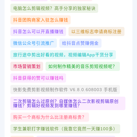
电脑怎么剪辑视频？高手分享的独家秘诀
抖音团购商家入驻怎么赚钱
抖音怎么可以开直播赚钱
以三维标志申请商标注册
微信公众号引流推广
给抖音点赞赚佣金
旅行途中剪出好看的视频，视频编辑App干货分享
市场营销策划
如何制作精美的音乐剪短视频呢？
抖音获得的赞可以赚钱吗
快影免费剪影视频制作软件 V6.8.0.608003 手机版
二次剪辑怎么过原创？自媒体怎么二次影视剪辑原创
赚钱？剪辑好视频发到哪里赚钱？
购买一个商标为什么比注册商标贵？
学生兼职打字赚钱软件（我靠它竟然一天赚100多）