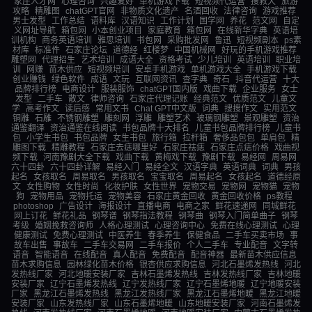
家庄人才网
心理咨询
兴趣爱好
单机游戏下载
短视频代运营
搜救犬
旅游
攻略
精雕图
chatGPT官网
非物质文化遗产
名酒回收
法律咨询
游戏推荐
男士发型
工作总结
语料库
汉语知识
工作计划
国学网
养花
范文网
自定
义网址导航
箱包网
小本创业项目
家庭教育
箱包网
在线新华字典
英语培
训机构
商务英语培训
雅思培训
书包网
采购批发网
鲁迅
短视频剧本
ps素
材库
标准件
石家庄论坛
道德经
红楼梦
中国机械网
好玩的手机游戏推荐
雕塑网
代理招生
艺术培训
成语大全
资格考试
少儿培训
英语培训
职业培
训
网赚
苗木供应
短视频培训
安卓手机游戏
单机游戏大全
手机游戏下载
创业赚钱
绿色软件
成语
文玩
互联网资讯
查字典
奇石
抖音代运营
十大
品牌排行榜
电商设计
服装服饰
chatGPT国内版
戏曲下载
企业服务
女士
发型
二手车
散文
律师咨询
石家庄代理记账
经典范文
优质范文
儿童文
学
高考作文
读后感
常用文书
Chat GPT中文版
词典
搜搜作文
实用范文
铜雕
石雕
不锈钢雕塑
雕刻网
浮雕
雕塑艺术
玻璃钢雕塑
景观雕塑
资治
通鉴翻译
资治通鉴在线阅读
书包品牌十大排名
儿童书包品牌排行榜
儿童书
包
小学生书包
书包品牌
女生书包
旅行箱
拉杆箱
奢侈品包包
单肩包
精
雕图下载
精雕教程
石家庄去痣哪里好
石家庄祛痣
石家庄点痣价格
戏曲视
频下载
河南豫剧大全下载
戏曲下载
黄梅戏下载
豫剧下载
易经网
周易网
六十四卦
六十四卦详解
易经入门
易经全文
汉语字典
英语词典
词典
男孩
起名
女孩取名
周易取名
男孩取名
宝宝取名
周易起名
女孩起名
道德经原
文
女性购物
女性时尚
化妆护肤
女性世界
宠物交易
宠物网
宠物猫
宠物
狗
宠物用品
宠物托运
宠物美容
石家庄黄金回收
黄金回收价格
ps教程
photoshop
广告设计
海报设计
直播电商
电商之家
鲜花速递网
同城鲜花
网上订花
鲜花礼品
钢琴谱
钢琴指法教程
钢琴曲
钢琴入门简单曲子
钢琴
考级
婚姻挽救咨询师
人格心理测试
心理咨询中心
免费在线心理测试
心理
健康测试
免费心理测试
中医养生
春季养生
保健食品
二手车买卖市场
事
故车出售
事故车
二手车交易网
二手车报价
个人二手车
专业配音
文字转
语音
智能语音
在线配音
真人配音
免费配音
配音神器
最新苗木供应信息
苗木求购信息
园林绿化苗木价格
银杏供应求购信息
河北石墨烯发热线
河北
发热线厂家
河北地暖安装厂家
吉林石墨烯发热线
吉林发热线厂家
吉林地暖
安装厂家
辽宁石墨烯发热线
辽宁发热线厂家
辽宁石墨烯地暖
辽宁地暖安装
厂家
黑龙江石墨烯发热线
黑龙江发热线厂家
黑龙江石墨烯地暖
黑龙江地暖
安装厂家
山东发热线厂家
山东石墨烯地暖
山东地暖安装厂家
河南石墨烯发