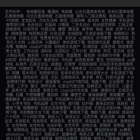
合作伙伴：
电地暖安装
暖通网
电地暖
山东石墨烯发热线
吉林石墨烯地暖
石墨烯地暖
河北石墨烯地暖
石墨烯地暖
钢琴入门指法教程
电商运营
诗词
PS修图
宝宝起名
河北生活网
鲜花
汉语词典
苗木网
女性健康
手机游戏
推荐排行榜
舟舟培训
包装网
IT教程
二手车估价
民间借贷律师
工商注册
网络游戏
抖音带货
代理记账
雕塑
雕龙客
易学网
易经
周易
优秀个人博
客
网络营销
短视频运营
抖音运营
在线题库
手游安卓版下载
网络知识
商
标交易
石家庄点痣
免费发布信息
玄机派
心理测试
好书推荐
考研真题
石
家庄人才网
心理咨询
兴趣爱好
单机游戏下载
短视频代运营
搜救犬
旅游
攻略
精雕图
chatGPT官网
非物质文化遗产
名酒回收
法律咨询
游戏推荐
男士发型
工作总结
语料库
汉语知识
工作计划
国学网
养花
范文网
自定
义网址导航
箱包网
小本创业项目
家庭教育
箱包网
在线新华字典
英语培
训机构
商务英语培训
雅思培训
书包网
采购批发网
鲁迅
短视频剧本
ps素
材库
标准件
石家庄论坛
道德经
红楼梦
中国机械网
好玩的手机游戏推荐
雕塑网
代理招生
艺术培训
成语大全
资格考试
少儿培训
英语培训
职业培
训
网赚
苗木供应
短视频培训
安卓手机游戏
单机游戏大全
手机游戏下载
创业赚钱
绿色软件
成语
文玩
互联网资讯
查字典
奇石
抖音代运营
十大
品牌排行榜
电商设计
服装服饰
chatGPT国内版
戏曲下载
企业服务
女士
发型
二手车
散文
律师咨询
石家庄代理记账
经典范文
优质范文
儿童文
学
高考作文
读后感
常用文书
Chat GPT中文版
词典
搜搜作文
实用范文
铜雕
石雕
不锈钢雕塑
雕刻网
浮雕
雕塑艺术
玻璃钢雕塑
景观雕塑
资治
通鉴翻译
资治通鉴在线阅读
书包品牌十大排名
儿童书包品牌排行榜
儿童书
包
小学生书包
书包品牌
女生书包
旅行箱
拉杆箱
奢侈品包包
单肩包
精
雕图下载
精雕教程
石家庄去痣哪里好
石家庄祛痣
石家庄点痣价格
戏曲视
频下载
河南豫剧大全下载
戏曲下载
黄梅戏下载
豫剧下载
易经网
周易网
六十四卦
六十四卦详解
易经入门
易经全文
汉语字典
英语词典
词典
男孩
起名
女孩取名
周易取名
男孩取名
宝宝取名
周易起名
女孩起名
道德经原
文
女性购物
女性时尚
化妆护肤
女性世界
宠物交易
宠物网
宠物猫
宠物
狗
宠物用品
宠物托运
宠物美容
石家庄黄金回收
黄金回收价格
ps教程
photoshop
广告设计
海报设计
直播电商
电商之家
鲜花速递网
同城鲜花
网上订花
鲜花礼品
钢琴谱
钢琴指法教程
钢琴曲
钢琴入门简单曲子
钢琴