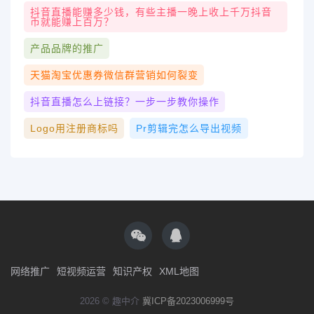
抖音直播能赚多少钱，有些主播一晚上收上千万抖音
币就能赚上百万？
产品品牌的推广
天猫淘宝优惠券微信群营销如何裂变
抖音直播怎么上链接？一步一步教你操作
Logo用注册商标吗
Pr剪辑完怎么导出视频
网络推广
短视频运营
知识产权
XML地图
2026 © 趣中介
冀ICP备2023006999号