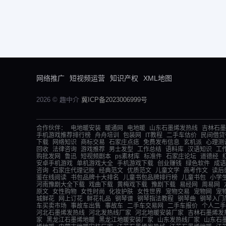
网络推广
短视频运营
知识产权
XML地图
2026 © 趣中介
冀ICP备2023006999号
合作伙伴：
电地暖安装
暖通网
电地暖
山东石墨烯发热线
吉林石墨
手机游戏推荐排行榜
舟舟培训
包装网
IT教程
二手车估价
民间借贷
下载
网络知识
商标交易
石家庄点痣
免费发布信息
玄机派
心理测
回收
法律咨询
游戏推荐
男士发型
工作总结
语料库
汉语知识
工
购批发网
鲁迅
短视频剧本
ps素材库
标准件
石家庄论坛
道德经
安卓手机游戏
单机游戏大全
手机游戏下载
创业赚钱
绿色软件
成语
咨询
石家庄代理记账
经典范文
优质范文
儿童文学
高考作文
读后
鉴在线阅读
书包品牌十大排名
儿童书包品牌排行榜
儿童书包
小学
河南豫剧大全下载
戏曲下载
黄梅戏下载
豫剧下载
易经网
周易网
原文
女性购物
女性时尚
化妆护肤
女性世界
宠物交易
宠物网
宠
城鲜花
网上订花
鲜花礼品
钢琴谱
钢琴指法教程
钢琴曲
钢琴入门
车买卖市场
事故车出售
事故车
二手车交易网
二手车报价
个人二手
河北石墨烯发热线
河北发热线厂家
河北地暖安装厂家
吉林石墨烯发
家
黑龙江石墨烯地暖
黑龙江地暖安装厂家
山东发热线厂家
山东石