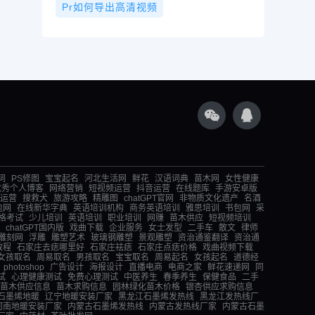
Pr如何导出高清视频
词
PS修图
宝宝起名
河北生活网
鲜花
汉语词典
苗木网
女性健康
优秀个人博客
网络营销
短视频运营
抖音运营
在线题库
手游安卓版
运营
搜救犬
旅游攻略
精雕图
chatGPT官网
非物质文化遗产
名酒
包网
在线新华字典
英语培训机构
商务英语培训
雅思培训
书包网
采
格考试
少儿培训
英语培训
职业培训
网赚
苗木供应
短视频培训
chatGPT国内版
戏曲下载
企业服务
女士发型
二手车
散文
律师
雕刻网
浮雕
雕塑艺术
玻璃钢雕塑
景观雕塑
资治通鉴翻译
资治通
教程
石家庄去痣哪里好
石家庄祛痣
石家庄点痣价格
戏曲视频下载
女孩取名
周易取名
男孩取名
宝宝取名
周易起名
女孩起名
道德经
photoshop
广告设计
海报设计
直播电商
电商之家
鲜花速递网
同
试
心理健康测试
免费心理测试
中医养生
春季养生
保健食品
二手
苗木供应信息
苗木求购信息
园林绿化苗木价格
银杏供应求购信息
石墨烯地暖
辽宁地暖安装厂家
黑龙江石墨烯发热线
黑龙江发热线厂
河南地暖安装厂家
内蒙古石墨烯发热线
内蒙古发热线厂家
内蒙古石墨