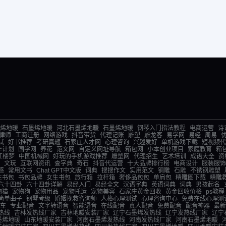
烯地暖
石墨烯地暖
河北石墨烯地暖
石墨烯地暖
钢琴入门指法教程
电商运营
诗
律师
工商注册
网络游戏
抖音带货
代理记账
雕塑
雕龙客
易学网
易经
周易
试
好书推荐
考研真题
石家庄人才网
心理咨询
兴趣爱好
单机游戏下载
短视频代
作计划
国学网
养花
范文网
自定义网址导航
箱包网
小本创业项目
家庭教育
箱
红楼梦
中国机械网
好玩的手机游戏推荐
雕塑网
代理招生
艺术培训
成语大全
资
文玩
互联网资讯
查字典
奇石
抖音代运营
十大品牌排行榜
电商设计
服装服饰
感
常用文书
Chat GPT中文版
词典
搜搜作文
实用范文
铜雕
石雕
不锈钢雕塑
生书包
书包品牌
女生书包
旅行箱
拉杆箱
奢侈品包包
单肩包
精雕图下载
精雕
六十四卦
六十四卦详解
易经入门
易经全文
汉语字典
英语词典
词典
男孩起名
物猫
宠物狗
宠物用品
宠物托运
宠物美容
石家庄黄金回收
黄金回收价格
ps教程
简单曲子
钢琴考级
婚姻挽救咨询师
人格心理测试
心理咨询中心
免费在线心理测
车
专业配音
文字转语音
智能语音
在线配音
真人配音
免费配音
配音神器
最新
热线
吉林发热线厂家
吉林地暖安装厂家
辽宁石墨烯发热线
辽宁发热线厂家
辽宁
墨烯地暖
山东地暖安装厂家
河南石墨烯发热线
河南发热线厂家
河南石墨烯地暖