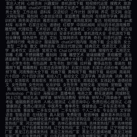
家庄人才网
心理咨询
兴趣爱好
单机游戏下载
短视频代运营
搜救犬
旅游
攻略
精雕图
chatGPT官网
非物质文化遗产
名酒回收
法律咨询
游戏推荐
男士发型
工作总结
语料库
汉语知识
工作计划
国学网
养花
范文网
自定
义网址导航
箱包网
小本创业项目
家庭教育
箱包网
在线新华字典
英语培
训机构
商务英语培训
雅思培训
书包网
采购批发网
鲁迅
短视频剧本
ps素
材库
标准件
石家庄论坛
道德经
红楼梦
中国机械网
好玩的手机游戏推荐
雕塑网
代理招生
艺术培训
成语大全
资格考试
少儿培训
英语培训
职业培
训
网赚
苗木供应
短视频培训
安卓手机游戏
单机游戏大全
手机游戏下载
创业赚钱
绿色软件
成语
文玩
互联网资讯
查字典
奇石
抖音代运营
十大
品牌排行榜
电商设计
服装服饰
chatGPT国内版
戏曲下载
企业服务
女士
发型
二手车
散文
律师咨询
石家庄代理记账
经典范文
优质范文
儿童文
学
高考作文
读后感
常用文书
Chat GPT中文版
词典
搜搜作文
实用范文
铜雕
石雕
不锈钢雕塑
雕刻网
浮雕
雕塑艺术
玻璃钢雕塑
景观雕塑
资治
通鉴翻译
资治通鉴在线阅读
书包品牌十大排名
儿童书包品牌排行榜
儿童书
包
小学生书包
书包品牌
女生书包
旅行箱
拉杆箱
奢侈品包包
单肩包
精
雕图下载
精雕教程
石家庄去痣哪里好
石家庄祛痣
石家庄点痣价格
戏曲视
频下载
河南豫剧大全下载
戏曲下载
黄梅戏下载
豫剧下载
易经网
周易网
六十四卦
六十四卦详解
易经入门
易经全文
汉语字典
英语词典
词典
男孩
起名
女孩取名
周易取名
男孩取名
宝宝取名
周易起名
女孩起名
道德经原
文
女性购物
女性时尚
化妆护肤
女性世界
宠物交易
宠物网
宠物猫
宠物
狗
宠物用品
宠物托运
宠物美容
石家庄黄金回收
黄金回收价格
ps教程
photoshop
广告设计
海报设计
直播电商
电商之家
鲜花速递网
同城鲜花
网上订花
鲜花礼品
钢琴谱
钢琴指法教程
钢琴曲
钢琴入门简单曲子
钢琴
考级
婚姻挽救咨询师
人格心理测试
心理咨询中心
免费在线心理测试
心理
健康测试
免费心理测试
中医养生
春季养生
保健食品
二手车买卖市场
事
故车出售
事故车
二手车交易网
二手车报价
个人二手车
专业配音
文字转
语音
智能语音
在线配音
真人配音
免费配音
配音神器
最新苗木供应信息
苗木求购信息
园林绿化苗木价格
银杏供应求购信息
河北石墨烯发热线
河北
发热线厂家
河北地暖安装厂家
吉林石墨烯发热线
吉林发热线厂家
吉林地暖
安装厂家
辽宁石墨烯发热线
辽宁发热线厂家
辽宁石墨烯地暖
辽宁地暖安装
厂家
黑龙江石墨烯发热线
黑龙江发热线厂家
黑龙江石墨烯地暖
黑龙江地暖
安装厂家
山东发热线厂家
山东石墨烯地暖
山东地暖安装厂家
河南石墨烯发