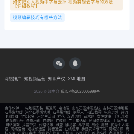
如何把别人视频中字幕去掉 视频剪辑去字幕的方法
【详细教程】
视频编辑技巧有哪些方法
网络推广
短视频运营
知识产权
XML地图
2026 © 趣中介
冀ICP备2023006999号
合作伙伴：
电地暖安装
暖通网
电地暖
山东石墨烯发热线
吉林石墨烯地暖
石墨烯地暖
河北石墨烯地暖
石墨烯地暖
钢琴入门指法教程
电商运营
诗词
PS修图
宝宝起名
河北生活网
鲜花
汉语词典
苗木网
女性健康
手机游戏
推荐排行榜
舟舟培训
包装网
IT教程
二手车估价
民间借贷律师
工商注册
网络游戏
抖音带货
代理记账
雕塑
雕龙客
易学网
易经
周易
优秀个人博
客
网络营销
短视频运营
抖音运营
在线题库
手游安卓版下载
网络知识
商
标交易
石家庄点痣
免费发布信息
玄机派
心理测试
好书推荐
考研真题
石